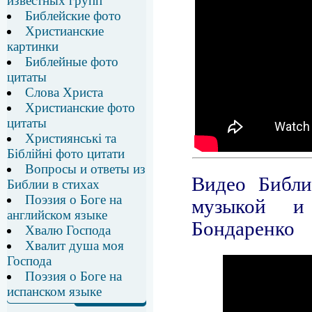
известных групп
Библейские фото
Христианские
картинки
Библейные фото
цитаты
Слова Христа
Христианские фото
цитаты
Християнські та
Біблійні фото цитати
Вопросы и ответы из
Библии в стихах
Поэзия о Боге на
английском языке
Хвалю Господа
Хвалит душа моя
Господа
Поэзия о Боге на
испанском языке