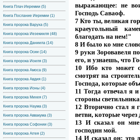
выражающее: не во
Книга Плач Иеремии (5)
Господь Саваоф.
Книга Послание Иеремии (1)
7 Кто ты, великая гор
Книга пророка Варуха (5)
краеугольный каме
Книга пророка Иезекииля (48)
благодать на нем!"
8 И было ко мне слов
Книга пророка Даниила (14)
9 руки Зоровавеля по
Книга пророка Осии (14)
его, и узнаешь, что 
Книга пророка Иоиля (3)
10 Ибо кто может с
Книга пророка Амоса (9)
смотрят на строитель
Книга пророка Авдия (1)
Господа, которые об
Книга пророка Ионы (4)
11 Тогда отвечал я и
Книга пророка Михея (7)
стороны светильника 
12 Вторично стал я г
Книга пророка Наума (3)
ветви, которые через
Книга пророка Аввакума (3)
13 И сказал он мне
Книга пророка Софонии (3)
господин мой.
Книга пророка Аггея (2)
14 И сказал он: это 