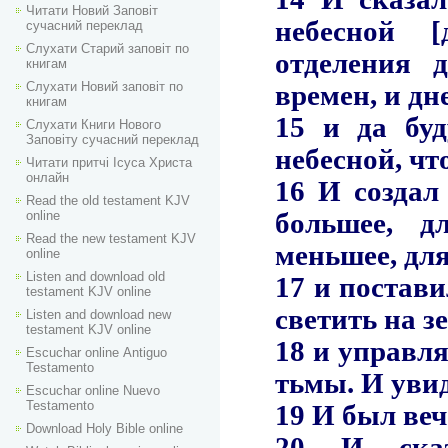
Читати Новий Заповіт
сучасний переклад
Слухати Старий заповіт по
книгам
Слухати Новий заповіт по
книгам
Слухати Книги Нового
Заповіту сучасний переклад
Читати притчі Ісуса Христа
онлайн
Read the old testament KJV
online
Read the new testament KJV
online
Listen and download old
testament KJV online
Listen and download new
testament KJV online
Escuchar online Аntiguo
Testamento
Escuchar online Nuevo
Testamento
Download Holy Bible online