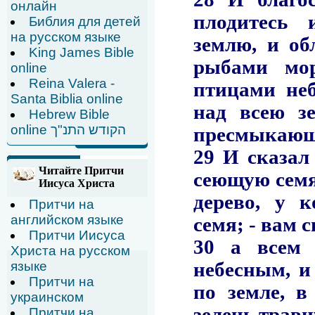
онлайн
Библия для детей
на русском языке
King James Bible
online
Reina Valera -
Santa Biblia online
Hebrew Bible
online הקודש התנ"ך
Читайте Притчи
Иисуса Христа
Притчи на
английском языке
Притчи Иисуса
Христа на русском
языке
Притчи на
украинском
Притчи на