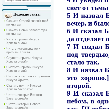
Похожие сайты
Скачати Старий заповіт mp3
по книгам
Скачати Новий заповіт mp3
по книгам
Читать притчи Иисуса
Христа онлайн
Читать истолкование к
притчам Христа
Слушать притчи Иисуса
Христа онлайн
Смотреть притчи Иисуса
Христа онлайн
Смотреть картинки к притчам
Иисуса Христа
Скачать притчи Иисуса
Христа бесплатно
Читать истории Ветхого
Завета онлайн
Читать истории Нового
Завета онлайн