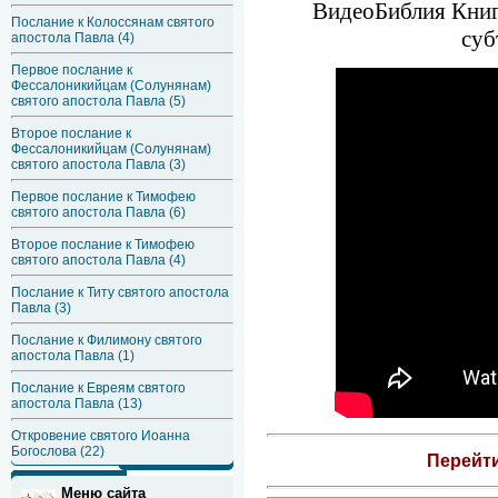
ВидеоБиблия Книга
Послание к Колоссянам святого
суб
апостола Павла (4)
Первое послание к
Фессалоникийцам (Солунянам)
святого апостола Павла (5)
Второе послание к
Фессалоникийцам (Солунянам)
святого апостола Павла (3)
Первое послание к Тимофею
святого апостола Павла (6)
Второе послание к Тимофею
святого апостола Павла (4)
Послание к Титу святого апостола
Павла (3)
Послание к Филимону святого
апостола Павла (1)
Послание к Евреям святого
апостола Павла (13)
Откровение святого Иоанна
Богослова (22)
Перейт
Меню сайта