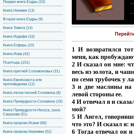
Первая книга Ездры (10)
Книга Неемии (13)
Вторая книга Ездры (9)
Книга Товита (14)
Перейт
Книга Иудифи (16)
Книга Есфирь (10)
1 И возвратился то
Книга Иова (42)
меня, как пробуждают
Псалтырь (151)
2 И сказал он мне: ч
весь из золота, и чаш
Книга притчей Соломоновых (31)
по семи трубочек у л
Книга Екклесиаста или
проповедника (12)
3 и две маслины на 
левой стороны ее.
Книга песни песней Соломона (8)
4 И отвечал я и сказа
Книга Премудрости Соломона (19)
мой?
Книга Премудрости Иисуса, сына
Сирахова (51)
5 И Ангел, говоривши
что это? И сказал я: 
Книга пророка Исаии (66)
6 Тогда отвечал он и
Книга пророка Иеремии (52)