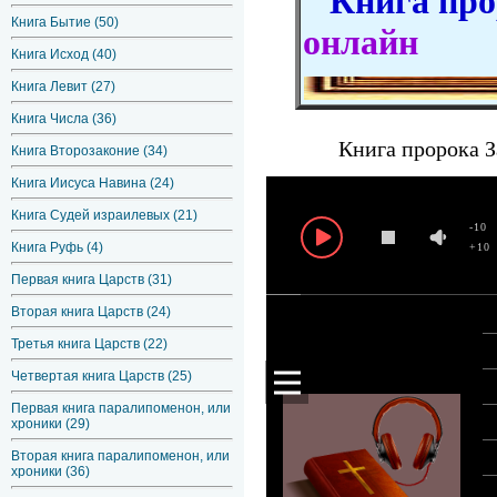
Книга прор
Книга Бытие (50)
онлайн
Книга Исход (40)
Книга Левит (27)
Книга Числа (36)
Книга пророка З
Книга Второзаконие (34)
Книга Иисуса Навина (24)
Книга Судей израилевых (21)
-10
Книга Руфь (4)
+10
Первая книга Царств (31)
Вторая книга Царств (24)
Третья книга Царств (22)
Четвертая книга Царств (25)
Первая книга паралипоменон, или
хроники (29)
Вторая книга паралипоменон, или
хроники (36)