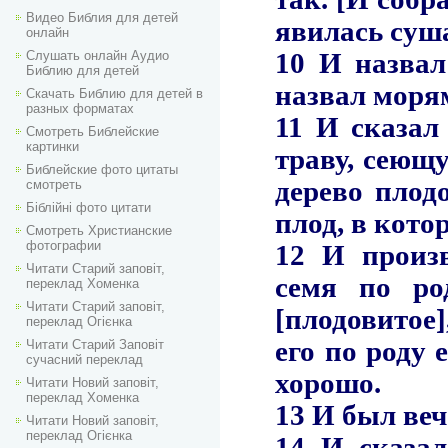
Видео Библия для детей
онлайн
Слушать онлайн Аудио
Библию для детей
Скачать Библию для детей в
разных форматах
Смотреть Библейские
картинки
Библейские фото цитаты
смотреть
Біблійні фото цитати
Смотреть Христианские
фотографии
Читати Старий заповіт,
переклад Хоменка
Читати Старий заповіт,
переклад Огієнка
Читати Старий Заповіт
сучасний переклад
Читати Новий заповіт,
переклад Хоменка
Читати Новий заповіт,
переклад Огієнка