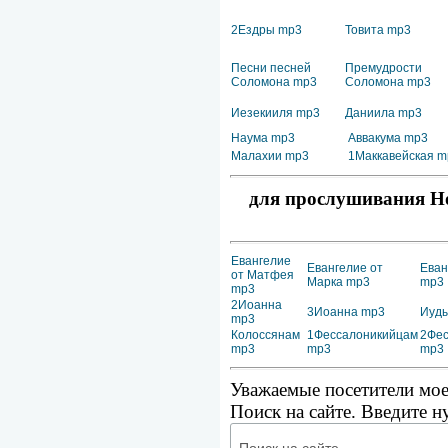
2Ездры mp3
Товита mp3
Песни песней
Премудрости
Соломона mp3
Соломона mp3
Иезекииля mp3
Даниила mp3
Наума mp3
Аввакума mp3
Малахии mp3
1Маккавейская m
для прослушивания Но
Евангелие
Евангелие от
Еван
от Матфея
Марка mp3
mp3
mp3
2Иоанна
3Иоанна mp3
Иуд
mp3
Колоссянам
1Фессалоникийцам
2Фес
mp3
mp3
mp3
Уважаемые посетители мое
Поиск на сайте. Введите н