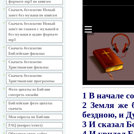
формате mp3 по книгам
Скачать бесплатно Новый
завет без музыки по книгам
Скачать бесплатно Новый
завет по главам с музыкой и
без музыки в аудио формате
mp3
Скачать бесплатно
Библейские фильмы
Скачать бесплатно
Христианские фильмы
Скачать бесплатно
Христианские программы
Фото цитаты из Библии
смотреть онлайн
Библейские фото цитаты
скачать
Мои опросы по Библии
FAQ (вопрос/ответ)
Обратная связь сайта