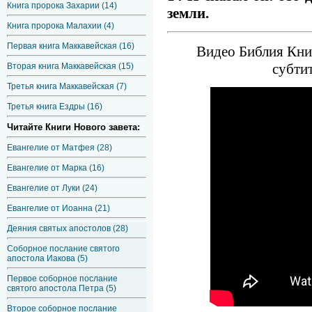
Книга пророка Захарии (14)
земли.
Книга пророка Малахии (4)
Первая книга Маккавейская (16)
Видео Библия Книг
субти
Вторая книга Маккавейская (15)
Третья книга Маккавейская (7)
Третья книга Ездры (16)
Читайте Книги Нового завета:
Евангелие от Матфея (28)
Евангелие от Марка (16)
Евангелие от Луки (24)
Евангелие от Иоанна (21)
Деяния святых апостолов (28)
Соборное послание святого
апостола Иакова (5)
Первое соборное послание
святого апостола Петра (5)
Второе соборное послание