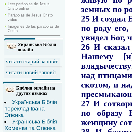
Leer parábolas de Jesus
Cristo online
Parábolas de Jesus Cristo
vídeo
Imágenes de las parábolas de
Cristo
Українська Біблія
онлайн
читати старий заповіт
читати новий заповіт
Библия онлайн на
других языках
Українська Біблія
переклад Івана
Огієнка
Українська Біблія
Хоменка та Огієнка