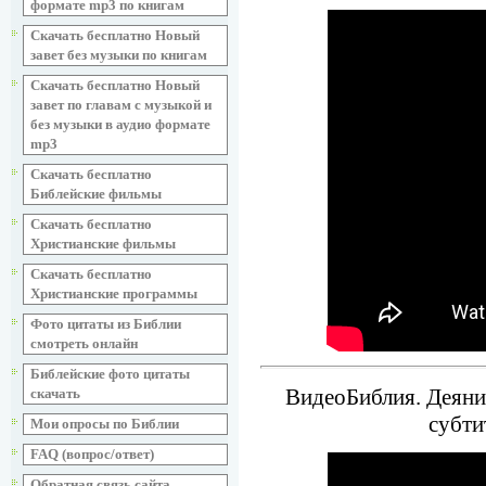
формате mp3 по книгам
Скачать бесплатно Новый
завет без музыки по книгам
Скачать бесплатно Новый
завет по главам с музыкой и
без музыки в аудио формате
mp3
Скачать бесплатно
Библейские фильмы
Скачать бесплатно
Христианские фильмы
Скачать бесплатно
Христианские программы
Фото цитаты из Библии
смотреть онлайн
Библейские фото цитаты
ВидеоБиблия. Деяния
скачать
субти
Мои опросы по Библии
FAQ (вопрос/ответ)
Обратная связь сайта