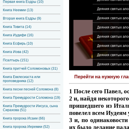
Первая книга Ездры (10)
Деяния святых апос
Книга Неемии (13)
Деяния святых апос
Вторая книга Ездры (9)
Книга Товита (14)
Деяния святых апос
Книга Иудифи (16)
Деяния святых апос
Книга Есфирь (10)
Деяния святых апо
Книга Иова (42)
Деяния святых апо
Псалтырь (151)
Деяния святых апос
Книга притчей Соломоновых (31)
Перейти на нужную гл
Книга Екклесиаста или
проповедника (12)
Книга песни песней Соломона (8)
1 После сего Павел, 
2 и, найдя некоторог
Книга Премудрости Соломона (19)
пришедшего из Итали
Книга Премудрости Иисуса, сына
Сирахова (51)
повелел всем Иудеям 
Книга пророка Исаии (66)
3 и, по одинаковости
их было делание пала
Книга пророка Иеремии (52)