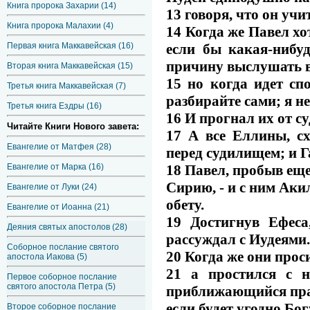
Книга пророка Захарии (14)
13 говоря, что он учи
Книга пророка Малахии (4)
14 Когда же Павел хо
Первая книга Маккавейская (16)
если бы какая-нибу
причину выслушать в
Вторая книга Маккавейская (15)
15 но когда идет сп
Третья книга Маккавейская (7)
разбирайте сами; я не
Третья книга Ездры (16)
16 И прогнал их от с
Читайте Книги Нового завета:
17 А все Еллины, сх
Евангелие от Матфея (28)
перед судилищем; и Г
Евангелие от Марка (16)
18 Павел, пробыв еще
Сирию, - и с ним Аки
Евангелие от Луки (24)
обету.
Евангелие от Иоанна (21)
19 Достигнув Ефеса
Деяния святых апостолов (28)
рассуждал с Иудеями.
Соборное послание святого
20 Когда же они проси
апостола Иакова (5)
21 а простился с н
Первое соборное послание
святого апостола Петра (5)
приближающийся праз
если будет угодно Бо
Второе соборное послание