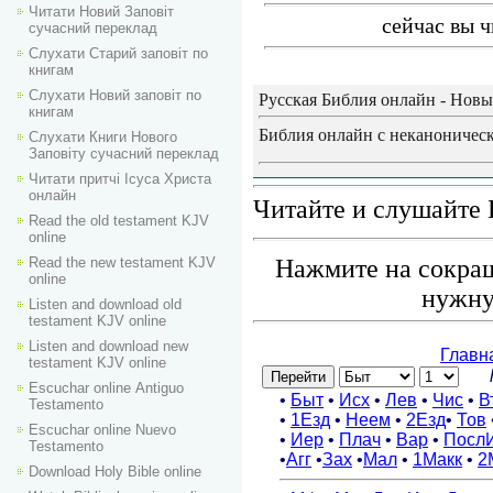
Читати Новий Заповіт
сейчас вы ч
сучасний переклад
Слухати Старий заповіт по
книгам
Слухати Новий заповіт по
Русская Библия онлайн - Новы
книгам
Библия онлайн с неканоническ
Слухати Книги Нового
Заповіту сучасний переклад
Читати притчі Ісуса Христа
онлайн
Читайте и слушайте 
Read the old testament KJV
online
Read the new testament KJV
Нажмите на сокращ
online
нужну
Listen and download old
testament KJV online
Listen and download new
testament KJV online
Escuchar online Аntiguo
Testamento
Escuchar online Nuevo
Testamento
Download Holy Bible online