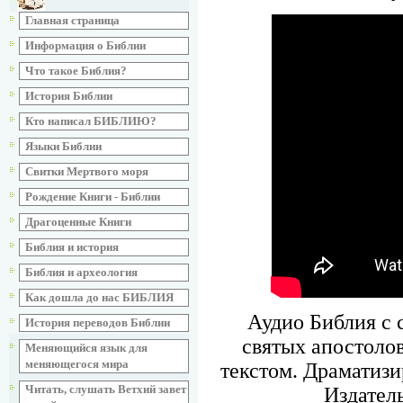
Главная страница
Информация о Библии
Что такое Библия?
История Библии
Кто написал БИБЛИЮ?
Языки Библии
Свитки Мертвого моря
Рождение Книги - Библии
Драгоценные Книги
Библия и история
Библия и археология
Как дошла до нас БИБЛИЯ
Аудио Библия с 
История переводов Библии
святых апостолов
Меняющийся язык для
меняющегося мира
текстом. Драматиз
Читать, слушать Ветхий завет
Издател