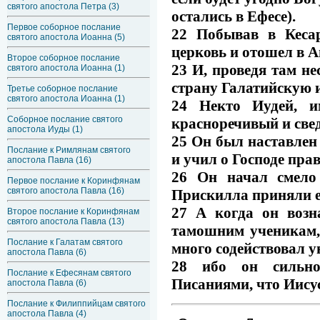
святого апостола Петра (3)
остались в Ефесе).
Первое соборное послание
22 Побывав в Кесар
святого апостола Иоанна (5)
церковь и отошел в 
Второе соборное послание
23 И, проведя там н
святого апостола Иоанна (1)
страну Галатийскую 
Третье соборное послание
святого апостола Иоанна (1)
24 Некто Иудей, и
Соборное послание святого
красноречивый и све
апостола Иуды (1)
25 Он был наставлен 
Послание к Римлянам святого
и учил о Господе пра
апостола Павла (16)
26 Он начал смело
Первое послание к Коринфянам
святого апостола Павла (16)
Прискилла приняли ег
27 А когда он возн
Второе послание к Коринфянам
святого апостола Павла (13)
тамошним ученикам, 
Послание к Галатам святого
много содействовал 
апостола Павла (6)
28 ибо он сильно 
Послание к Ефесянам святого
Писаниями, что Иисус
апостола Павла (6)
Послание к Филиппийцам святого
апостола Павла (4)