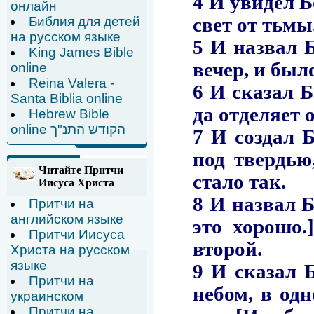
онлайн
Библия для детей
на русском языке
King James Bible
online
Reina Valera -
Santa Biblia online
Hebrew Bible
online הקודש התנ"ך
Читайте Притчи
Иисуса Христа
Притчи на
английском языке
Притчи Иисуса
Христа на русском
языке
Притчи на
украинском
Притчи на