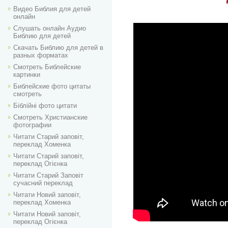
Видео Библия для детей
онлайн
Слушать онлайн Аудио
Библию для детей
Скачать Библию для детей в
разных форматах
Смотреть Библейские
картинки
Библейские фото цитаты
смотреть
Біблійні фото цитати
Смотреть Христианские
фотографии
Читати Старий заповіт,
переклад Хоменка
Читати Старий заповіт,
переклад Огієнка
Читати Старий Заповіт
сучасний переклад
Читати Новий заповіт,
переклад Хоменка
Читати Новий заповіт,
переклад Огієнка