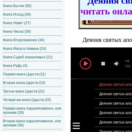
Деяния свя
Книга Бытие (50)
читать онл
Книга Исход (40)
Книга Левит (27)
Книга Числа (36)
Деяния святых апо
Книга Второзаконие (34)
Книга Иисуса Навина (24)
Книга Судей израилевых (21)
-10
Книга Руфь (4)
+10
Первая книга Царств (31)
Вторая книга Царств (24)
Деяния святых апос
Третья книга Царств (22)
Деяния святых апос
Четвертая книга Царств (25)
Деяния святых апос
Первая книга паралипоменон, или
хроники (29)
Деяния святых апос
Вторая книга паралипоменон, или
Деяния святых апос
хроники (36)
Деяния святых апос