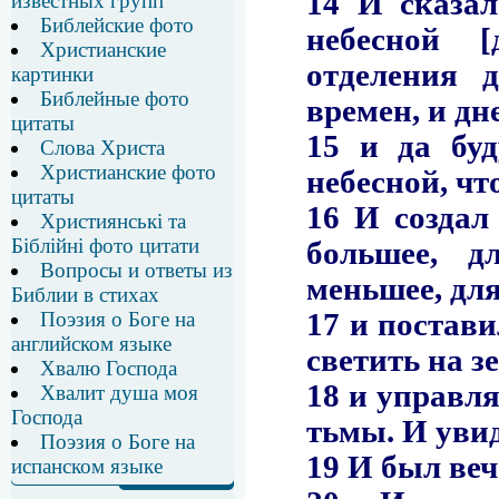
известных групп
Библейские фото
Христианские
картинки
Библейные фото
цитаты
Слова Христа
Христианские фото
цитаты
Християнські та
Біблійні фото цитати
Вопросы и ответы из
Библии в стихах
Поэзия о Боге на
английском языке
Хвалю Господа
Хвалит душа моя
Господа
Поэзия о Боге на
испанском языке