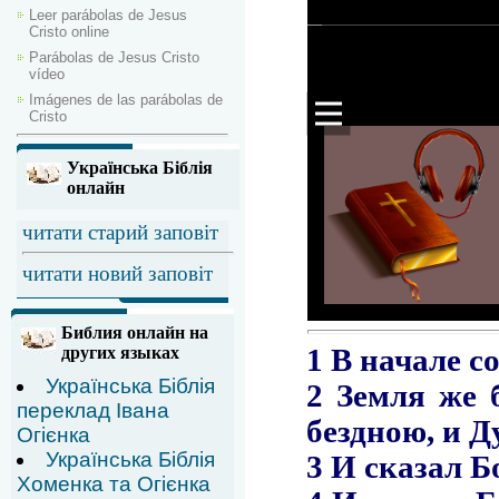
Leer parábolas de Jesus
Cristo online
Parábolas de Jesus Cristo
vídeo
Imágenes de las parábolas de
Cristo
Українська Біблія
онлайн
читати старий заповіт
читати новий заповіт
Библия онлайн на
других языках
Українська Біблія
переклад Івана
Огієнка
Українська Біблія
Хоменка та Огієнка