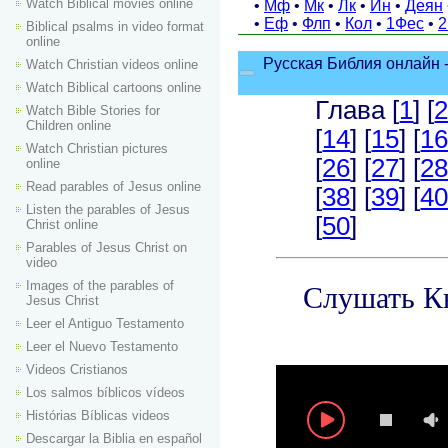
Watch Biblical movies online
Biblical psalms in video format
online
Watch Christian videos online
Watch Biblical cartoons online
Watch Bible Stories for
Children online
Watch Christian pictures
online
Read parables of Jesus online
Listen the parables of Jesus
Christ online
Parables of Jesus Christ on
video
Images of the parables of
Jesus Christ
Leer el Antiguo Testamento
Leer el Nuevo Testamento
Videos Cristianos
Los salmos bíblicos vídeos
Histórias Bíblicas videos
Descargar la Biblia en español