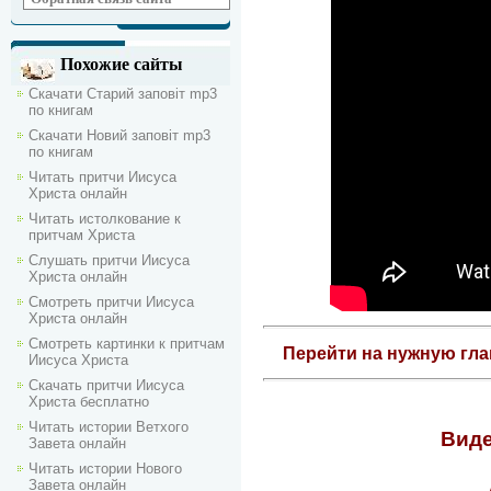
Похожие сайты
Скачати Старий заповіт mp3
по книгам
Скачати Новий заповіт mp3
по книгам
Читать притчи Иисуса
Христа онлайн
Читать истолкование к
притчам Христа
Слушать притчи Иисуса
Христа онлайн
Смотреть притчи Иисуса
Христа онлайн
Смотреть картинки к притчам
Перейти на нужную гл
Иисуса Христа
Скачать притчи Иисуса
Христа бесплатно
Читать истории Ветхого
Виде
Завета онлайн
Читать истории Нового
Завета онлайн