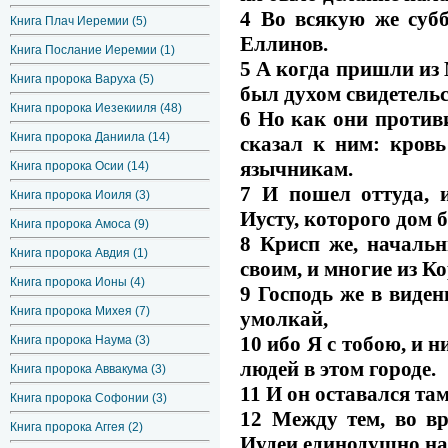
4 Во всякую же субб
Книга Плач Иеремии (5)
Еллинов.
Книга Послание Иеремии (1)
5 А когда пришли из
Книга пророка Варуха (5)
был духом свидетельс
Книга пророка Иезекииля (48)
6 Но как они противи
Книга пророка Даниила (14)
сказал к ним: кров
язычникам.
Книга пророка Осии (14)
7 И пошел оттуда, 
Книга пророка Иоиля (3)
Иусту, которого дом 
Книга пророка Амоса (9)
8 Крисп же, начальн
Книга пророка Авдия (1)
своим, и многие из К
Книга пророка Ионы (4)
9 Господь же в виден
Книга пророка Михея (7)
умолкай,
10 ибо Я с тобою, и н
Книга пророка Наума (3)
людей в этом городе.
Книга пророка Аввакума (3)
11 И он оставался там
Книга пророка Софонии (3)
12 Между тем, во в
Книга пророка Аггея (2)
Иудеи единодушно на