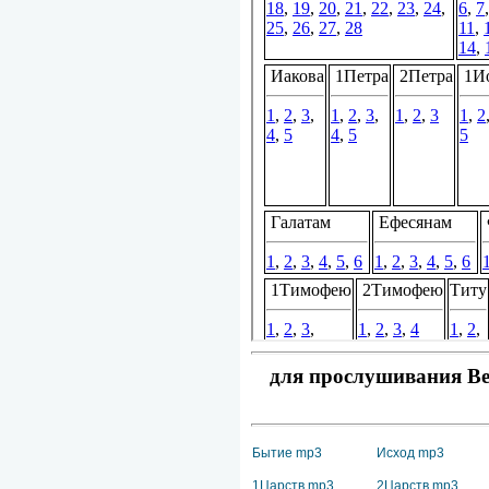
для прослушивания Вет
Бытие mp3
Исход mp3
1Царств mp3
2Царств mp3