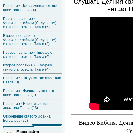
Слушать Деяния свя
Послание к Колоссянам святого
читает 
апостола Павла (4)
Первое послание к
Фессалоникийцам (Солунянам)
святого апостола Павла (5)
Второе послание к
Фессалоникийцам (Солунянам)
святого апостола Павла (3)
Первое послание к Тимофею
святого апостола Павла (6)
Второе послание к Тимофею
святого апостола Павла (4)
Послание к Титу святого апостола
Павла (3)
Послание к Филимону святого
апостола Павла (1)
Послание к Евреям святого
апостола Павла (13)
Откровение святого Иоанна
Богослова (22)
Видео Библия. Деяни
су
Меню сайта