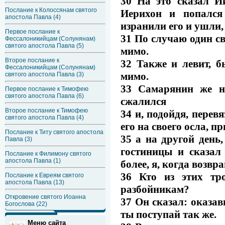
30 На это сказал И
Послание к Колоссянам святого
Иерихон и попался
апостола Павла (4)
изранили его и ушли,
Первое послание к
31 По случаю один с
Фессалоникийцам (Солунянам)
святого апостола Павла (5)
мимо.
Второе послание к
32 Также и левит, б
Фессалоникийцам (Солунянам)
мимо.
святого апостола Павла (3)
33 Самарянин же не
Первое послание к Тимофею
святого апостола Павла (6)
сжалился
Второе послание к Тимофею
34 и, подойдя, перев
святого апостола Павла (4)
его на своего осла, п
Послание к Титу святого апостола
35 а на другой день
Павла (3)
гостиницы и сказал
Послание к Филимону святого
апостола Павла (1)
более, я, когда возвр
36 Кто из этих тр
Послание к Евреям святого
апостола Павла (13)
разбойникам?
Откровение святого Иоанна
37 Он сказал: оказав
Богослова (22)
ты поступай так же.
Меню сайта