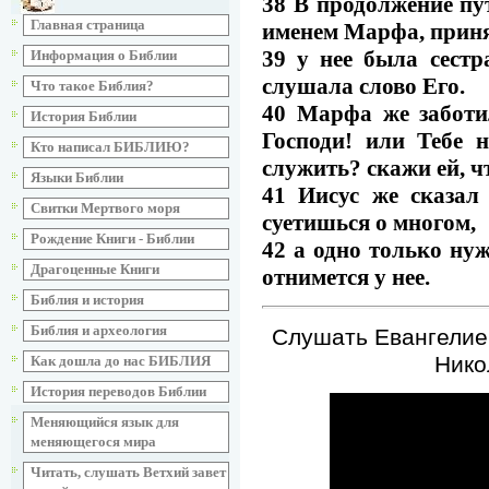
38 В продолжение пу
Главная страница
именем Марфа, приня
39 у нее была сестр
Информация о Библии
слушала слово Его.
Что такое Библия?
40 Марфа же заботи
История Библии
Господи! или Тебе 
Кто написал БИБЛИЮ?
служить? скажи ей, ч
Языки Библии
41 Иисус же сказал
Свитки Мертвого моря
суетишься о многом,
Рождение Книги - Библии
42 а одно только ну
Драгоценные Книги
отнимется у нее.
Библия и история
Библия и археология
Слушать Евангелие 
Нико
Как дошла до нас БИБЛИЯ
История переводов Библии
Меняющийся язык для
меняющегося мира
Читать, слушать Ветхий завет