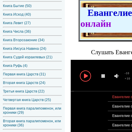
Книга Бытие (50)
Евангелие 
Книга Исход (40)
онлайн
Книга Левит (27)
Книга Числа (36)
Книга Второзаконие (34)
Книга Иисуса Навина (24)
Слушать Еванге
Книга Судей израилевых (21)
Книга Руфь (4)
-10
Первая книга Царств (31)
+10
Вторая книга Царств (24)
Третья книга Царств (22)
Евангелие о
Четвертая книга Царств (25)
Евангелие 
Первая книга паралипоменон, или
хроники (29)
Евангелие о
Вторая книга паралипоменон, или
хроники (36)
Евангелие о