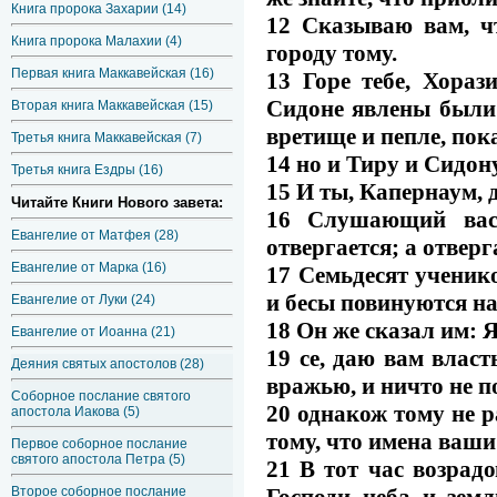
Книга пророка Захарии (14)
12 Сказываю вам, ч
Книга пророка Малахии (4)
городу тому.
Первая книга Маккавейская (16)
13 Горе тебе, Хораз
Сидоне явлены были 
Вторая книга Маккавейская (15)
вретище и пепле, пок
Третья книга Маккавейская (7)
14 но и Тиру и Сидону
Третья книга Ездры (16)
15 И ты, Капернаум, 
Читайте Книги Нового завета:
16 Слушающий вас
Евангелие от Матфея (28)
отвергается; а отве
Евангелие от Марка (16)
17 Семьдесят ученико
и бесы повинуются на
Евангелие от Луки (24)
18 Он же сказал им: Я
Евангелие от Иоанна (21)
19 се, даю вам власт
Деяния святых апостолов (28)
вражью, и ничто не п
Соборное послание святого
20 однакож тому не р
апостола Иакова (5)
тому, что имена ваши
Первое соборное послание
святого апостола Петра (5)
21 В тот час возрадо
Господи неба и зем
Второе соборное послание