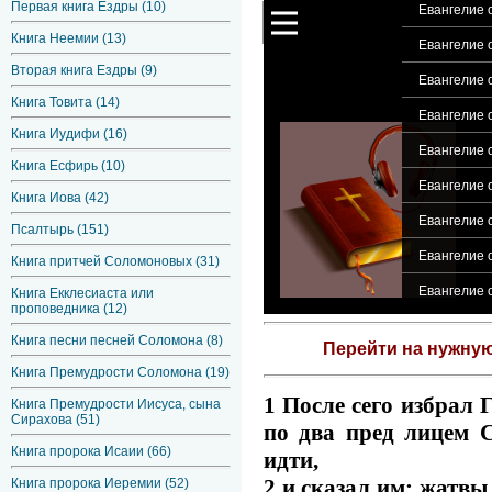
Первая книга Ездры (10)
Евангелие о
Книга Неемии (13)
Евангелие о
Вторая книга Ездры (9)
Евангелие о
Книга Товита (14)
Евангелие 
Книга Иудифи (16)
Евангелие о
Книга Есфирь (10)
Евангелие о
Книга Иова (42)
Евангелие о
Псалтырь (151)
Евангелие 
Книга притчей Соломоновых (31)
Евангелие о
Книга Екклесиаста или
проповедника (12)
Книга песни песней Соломона (8)
Перейти на нужну
Книга Премудрости Соломона (19)
1 После сего избрал 
Книга Премудрости Иисуса, сына
Сирахова (51)
по два пред лицем С
Книга пророка Исаии (66)
идти,
2 и сказал им: жатвы
Книга пророка Иеремии (52)