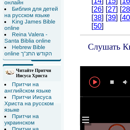
онлайн
Библия для детей
на русском языке
King James Bible
online
Reina Valera -
Santa Biblia online
Hebrew Bible
online הקודש התנ"ך
Читайте Притчи
Иисуса Христа
Притчи на
английском языке
Притчи Иисуса
Христа на русском
языке
Притчи на
украинском
Притчи на