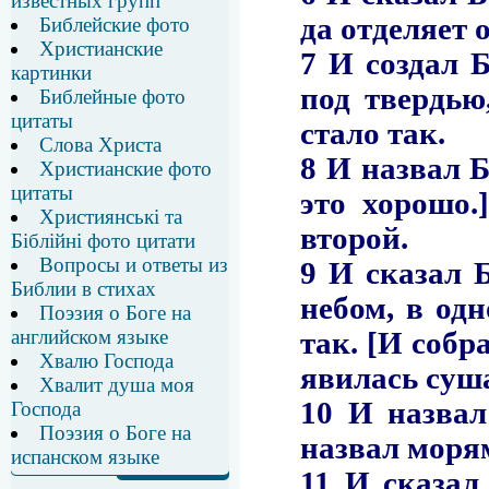
известных групп
Библейские фото
Христианские
картинки
Библейные фото
цитаты
Слова Христа
Христианские фото
цитаты
Християнські та
Біблійні фото цитати
Вопросы и ответы из
Библии в стихах
Поэзия о Боге на
английском языке
Хвалю Господа
Хвалит душа моя
Господа
Поэзия о Боге на
испанском языке