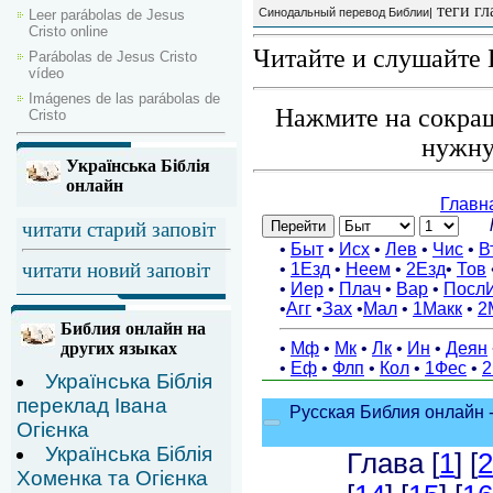
теги гл
Синодальный перевод Библии|
Leer parábolas de Jesus
Cristo online
Читайте и слушайте 
Parábolas de Jesus Cristo
vídeo
Imágenes de las parábolas de
Нажмите на сокращ
Cristo
нужну
Українська Біблія
онлайн
читати старий заповіт
читати новий заповіт
Библия онлайн на
других языках
Українська Біблія
переклад Івана
Огієнка
Українська Біблія
Хоменка та Огієнка