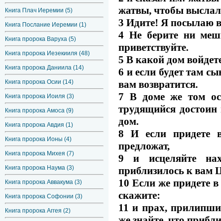
жатвы, чтобы выслал
Книга Плач Иеремии (5)
3 Идите! Я посылаю в
Книга Послание Иеремии (1)
4 Не берите ни меш
Книга пророка Варуха (5)
приветствуйте.
Книга пророка Иезекииля (48)
5 В какой дом войдете
Книга пророка Даниила (14)
6 и если будет там сы
вам возвратится.
Книга пророка Осии (14)
7 В доме же том ост
Книга пророка Иоиля (3)
трудящийся достоин 
Книга пророка Амоса (9)
дом.
Книга пророка Авдия (1)
8 И если придете 
Книга пророка Ионы (4)
предложат,
Книга пророка Михея (7)
9 и исцеляйте на
Книга пророка Наума (3)
приблизилось к вам 
10 Если же придете в 
Книга пророка Аввакума (3)
скажите:
Книга пророка Софонии (3)
11 и прах, прилипши
Книга пророка Аггея (2)
же знайте, что прибл