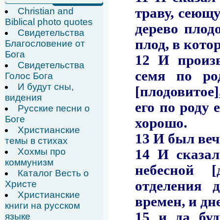
Christian and
Biblical photo quotes
Свидетельства
Благословение от
Бога
Свидетельства
Голос Бога
И будут сны,
видения
Русские песни о
Боге
Христианские
темы в стихах
Хохмы про
коммунизм
Каталог Весть о
Христе
Христианские
книги на русском
языке