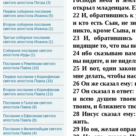
святого апостола Петра (3)
открыл младенцам. Ей
Первое соборное послание
22 И, обратившись к
святого апостола Иоанна (5)
и кто есть Сын, не зн
Второе соборное послание
никто, кроме Сына, и
святого апостола Иоанна (1)
23 И, обратившись 
Третье соборное послание
святого апостола Иоанна (1)
видящие то, что вы в
Соборное послание святого
24 ибо сказываю вам
апостола Иуды (1)
вы видите, и не виде
Послание к Римлянам святого
25 И вот, один закон
апостола Павла (16)
мне делать, чтобы на
Первое послание к Коринфянам
святого апостола Павла (16)
26 Он же сказал ему:
27 Он сказал в ответ:
Второе послание к Коринфянам
святого апостола Павла (13)
и всею душею твоею
Послание к Галатам святого
твоим, и ближнего тво
апостола Павла (6)
28 Иисус сказал ему
Послание к Ефесянам святого
жить.
апостола Павла (6)
29 Но он, желая опра
Послание к Филиппийцам святого
апостола Павла (4)