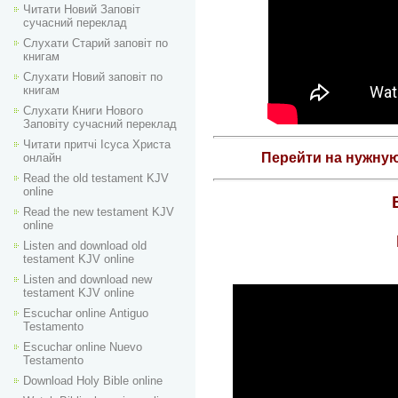
Читати Новий Заповіт
сучасний переклад
Слухати Старий заповіт по
книгам
Слухати Новий заповіт по
книгам
Слухати Книги Нового
Заповіту сучасний переклад
Читати притчі Ісуса Христа
Перейти на нужну
онлайн
Read the old testament KJV
online
Read the new testament KJV
online
Listen and download old
testament KJV online
Listen and download new
testament KJV online
Escuchar online Аntiguo
Testamento
Escuchar online Nuevo
Testamento
Download Holy Bible online