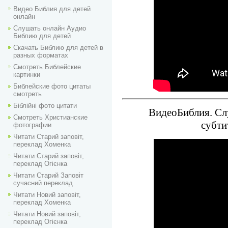
Видео Библия для детей
онлайн
Слушать онлайн Аудио
Библию для детей
Скачать Библию для детей в
разных форматах
Смотреть Библейские
картинки
Библейские фото цитаты
смотреть
Біблійні фото цитати
ВидеоБиблия. Слу
Смотреть Христианские
субти
фотографии
Читати Старий заповіт,
переклад Хоменка
Читати Старий заповіт,
переклад Огієнка
Читати Старий Заповіт
сучасний переклад
Читати Новий заповіт,
переклад Хоменка
Читати Новий заповіт,
переклад Огієнка