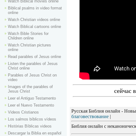
Watch Biblical movies online
Biblical psalms in video format
online
Watch Christian videos online
Watch Biblical cartoons online
Watch Bible Stories for
Children online
Watch Christian pictures
online
Read parables of Jesus online
Listen the parables of Jesus
Christ online
Parables of Jesus Christ on
video
Images of the parables of
сейчас в
Jesus Christ
Leer el Antiguo Testamento
Leer el Nuevo Testamento
Русская Библия онлайн - Новы
Videos Cristianos
благовествование
|
Los salmos bíblicos vídeos
Библия онлайн с неканоническ
Histórias Bíblicas videos
Descargar la Biblia en español