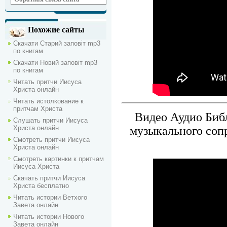
Похожие сайты
Скачати Старий заповіт mp3
по книгам
Скачати Новий заповіт mp3
по книгам
Читать притчи Иисуса
Христа онлайн
Читать истолкование к
притчам Христа
Видео Аудио Библ
Слушать притчи Иисуса
Христа онлайн
музыкального соп
Смотреть притчи Иисуса
Христа онлайн
Смотреть картинки к притчам
Иисуса Христа
Скачать притчи Иисуса
Христа бесплатно
Читать истории Ветхого
Завета онлайн
Читать истории Нового
Завета онлайн