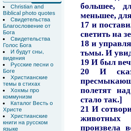
Christian and
Biblical photo quotes
Свидетельства
Благословение от
Бога
Свидетельства
Голос Бога
И будут сны,
видения
Русские песни о
Боге
Христианские
темы в стихах
Хохмы про
коммунизм
Каталог Весть о
Христе
Христианские
книги на русском
языке