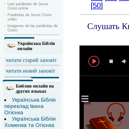
Leer parábolas de Jesus
Cristo online
Parábolas de Jesus Cristo
vídeo
Imágenes de las parábolas de
Cristo
Українська Біблія
онлайн
читати старий заповіт
читати новий заповіт
Библия онлайн на
других языках
Українська Біблія
переклад Івана
Огієнка
Українська Біблія
Хоменка та Огієнка