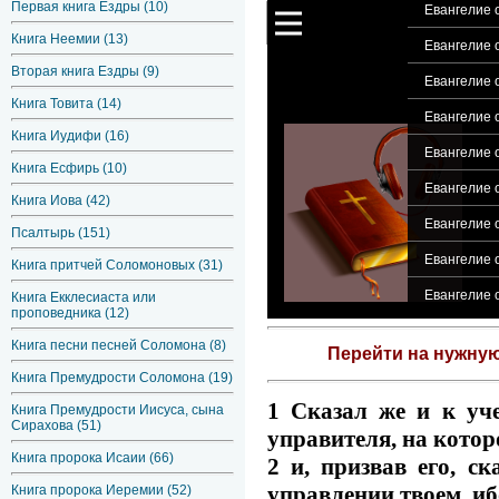
Первая книга Ездры (10)
Евангелие о
Книга Неемии (13)
Евангелие о
Вторая книга Ездры (9)
Евангелие о
Книга Товита (14)
Евангелие 
Книга Иудифи (16)
Евангелие о
Книга Есфирь (10)
Евангелие о
Книга Иова (42)
Евангелие о
Псалтырь (151)
Евангелие 
Книга притчей Соломоновых (31)
Евангелие о
Книга Екклесиаста или
проповедника (12)
Книга песни песней Соломона (8)
Перейти на нужну
Книга Премудрости Соломона (19)
1 Сказал же и к уч
Книга Премудрости Иисуса, сына
Сирахова (51)
управителя, на которо
Книга пророка Исаии (66)
2 и, призвав его, с
управлении твоем, иб
Книга пророка Иеремии (52)