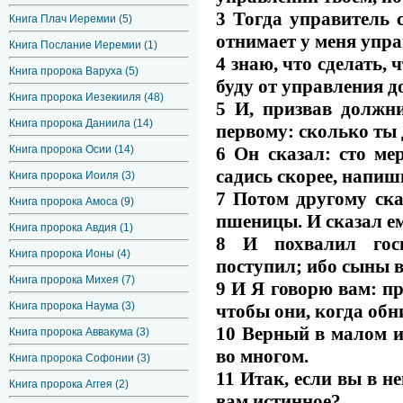
3 Тогда управитель с
Книга Плач Иеремии (5)
отнимает у меня упра
Книга Послание Иеремии (1)
4 знаю, что сделать,
Книга пророка Варуха (5)
буду от управления д
Книга пророка Иезекииля (48)
5 И, призвав должни
Книга пророка Даниила (14)
первому: сколько ты
6 Он сказал: сто ме
Книга пророка Осии (14)
садись скорее, напиши
Книга пророка Иоиля (3)
7 Потом другому ска
Книга пророка Амоса (9)
пшеницы. И сказал ем
Книга пророка Авдия (1)
8 И похвалил госп
Книга пророка Ионы (4)
поступил; ибо сыны ве
Книга пророка Михея (7)
9 И Я говорю вам: пр
Книга пророка Наума (3)
чтобы они, когда обн
10 Верный в малом и
Книга пророка Аввакума (3)
во многом.
Книга пророка Софонии (3)
11 Итак, если вы в н
Книга пророка Аггея (2)
вам истинное?