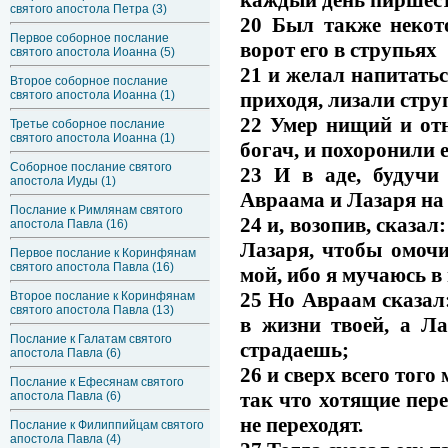
святого апостола Петра (3)
20 Был также некот
Первое соборное послание
ворот его в струпьях
святого апостола Иоанна (5)
21 и желал напитать
Второе соборное послание
приходя, лизали струп
святого апостола Иоанна (1)
22 Умер нищий и от
Третье соборное послание
святого апостола Иоанна (1)
богач, и похоронили е
Соборное послание святого
23 И в аде, будучи
апостола Иуды (1)
Авраама и Лазаря на 
Послание к Римлянам святого
24 и, возопив, сказа
апостола Павла (16)
Лазаря, чтобы омочи
Первое послание к Коринфянам
святого апостола Павла (16)
мой, ибо я мучаюсь в
25 Но Авраам сказал:
Второе послание к Коринфянам
святого апостола Павла (13)
в жизни твоей, а Ла
Послание к Галатам святого
страдаешь;
апостола Павла (6)
26 и сверх всего тог
Послание к Ефесянам святого
так что хотящие пере
апостола Павла (6)
не переходят.
Послание к Филиппийцам святого
апостола Павла (4)