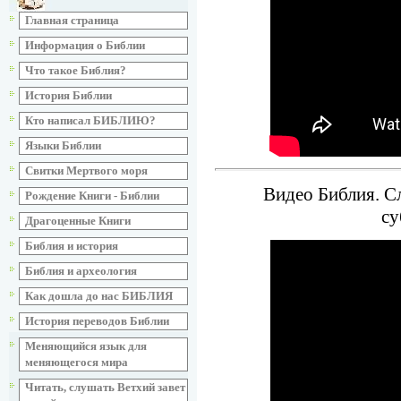
Главная страница
Информация о Библии
Что такое Библия?
История Библии
Кто написал БИБЛИЮ?
Языки Библии
Свитки Мертвого моря
Видео Библия. Сл
Рождение Книги - Библии
су
Драгоценные Книги
Библия и история
Библия и археология
Как дошла до нас БИБЛИЯ
История переводов Библии
Меняющийся язык для
меняющегося мира
Читать, слушать Ветхий завет