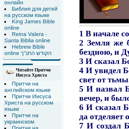
онлайн
Библия для детей
на русском языке
King James Bible
online
Reina Valera -
Santa Biblia online
Hebrew Bible
online הקודש התנ"ך
Читайте Притчи
Иисуса Христа
Притчи на
английском языке
Притчи Иисуса
Христа на русском
языке
Притчи на
украинском
Притчи на