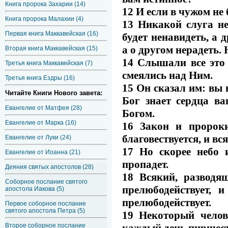
Книга пророка Захарии (14)
12 И если в чужом не
Книга пророка Малахии (4)
13 Никакой слуга не
Первая книга Маккавейская (16)
будет ненавидеть, а 
а о другом нерадеть.
Вторая книга Маккавейская (15)
14 Слышали все это
Третья книга Маккавейская (7)
смеялись над Ним.
Третья книга Ездры (16)
15 Он сказал им: вы
Читайте Книги Нового завета:
Бог знает сердца ва
Евангелие от Матфея (28)
Богом.
Евангелие от Марка (16)
16 Закон и пророк
благовествуется, и вс
Евангелие от Луки (24)
17 Но скорее небо 
Евангелие от Иоанна (21)
пропадет.
Деяния святых апостолов (28)
18 Всякий, разводя
Соборное послание святого
прелюбодействует, 
апостола Иакова (5)
прелюбодействует.
Первое соборное послание
святого апостола Петра (5)
19 Некоторый челов
каждый день пиршест
Второе соборное послание