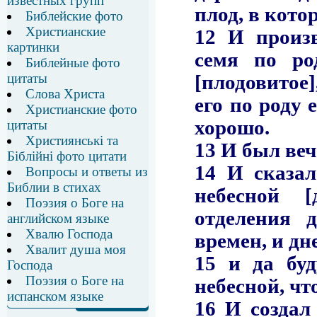
известных групп
Библейские фото
Христианские
картинки
Библейные фото
цитаты
Слова Христа
Христианские фото
цитаты
Християнські та
Біблійні фото цитати
Вопросы и ответы из
Библии в стихах
Поэзия о Боге на
английском языке
Хвалю Господа
Хвалит душа моя
Господа
Поэзия о Боге на
испанском языке