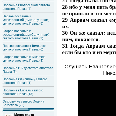
27 Тогда сказал он: т
Послание к Колоссянам святого
28 ибо у меня пять бр
апостола Павла (4)
не пришли в это мест
Первое послание к
29 Авраам сказал ем
Фессалоникийцам (Солунянам)
святого апостола Павла (5)
их.
Второе послание к
30 Он же сказал: нет
Фессалоникийцам (Солунянам)
ним, покаются.
святого апостола Павла (3)
31 Тогда Авраам ска
Первое послание к Тимофею
святого апостола Павла (6)
если бы кто и из мерт
Второе послание к Тимофею
святого апостола Павла (4)
Слушать Евангелие 
Послание к Титу святого апостола
Нико
Павла (3)
Послание к Филимону святого
апостола Павла (1)
Послание к Евреям святого
апостола Павла (13)
Откровение святого Иоанна
Богослова (22)
Меню сайта