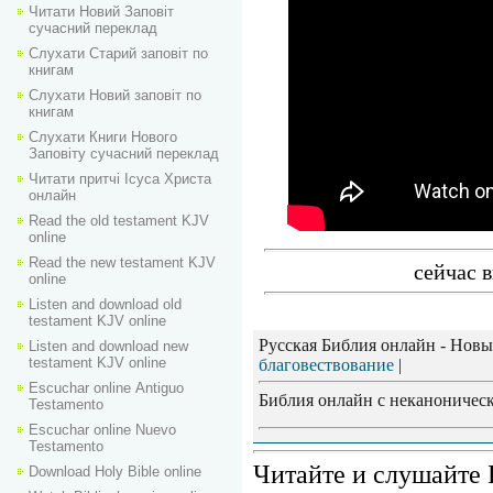
Читати Новий Заповіт
сучасний переклад
Слухати Старий заповіт по
книгам
Слухати Новий заповіт по
книгам
Слухати Книги Нового
Заповіту сучасний переклад
Читати притчі Ісуса Христа
онлайн
Read the old testament KJV
online
Read the new testament KJV
сейчас в
online
Listen and download old
testament KJV online
Русская Библия онлайн - Новы
Listen and download new
testament KJV online
благовествование
|
Escuchar online Аntiguo
Библия онлайн с неканоническ
Testamento
Escuchar online Nuevo
Testamento
Читайте и слушайте 
Download Holy Bible online