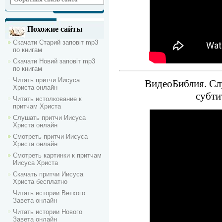
Похожие сайты
Скачати Старий заповіт mp3
по книгам
Скачати Новий заповіт mp3
по книгам
Читать притчи Иисуса
ВидеоБиблия. Слу
Христа онлайн
субти
Читать истолкование к
притчам Христа
Слушать притчи Иисуса
Христа онлайн
Смотреть притчи Иисуса
Христа онлайн
Смотреть картинки к притчам
Иисуса Христа
Скачать притчи Иисуса
Христа бесплатно
Читать истории Ветхого
Завета онлайн
Читать истории Нового
Завета онлайн