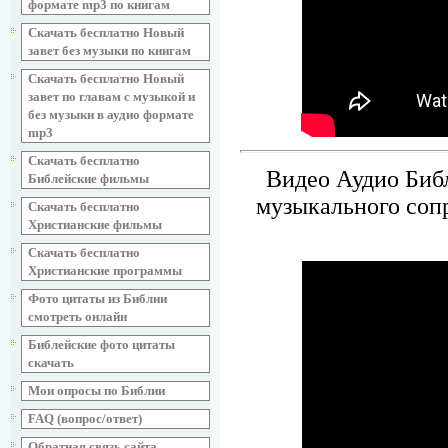
формате mp3 по книгам
Скачать бесплатно Новый
завет без музыки по книгам
Скачать бесплатно Новый
завет по главам с музыкой и
без музыки в аудио формате
mp3
Скачать бесплатно
Видео Аудио Библ
Библейские фильмы
музыкального соп
Скачать бесплатно
Христианские фильмы
Скачать бесплатно
Христианские программы
Фото цитаты из Библии
смотреть онлайн
Библейские фото цитаты
скачать
Мои опросы по Библии
FAQ (вопрос/ответ)
Обратная связь сайта