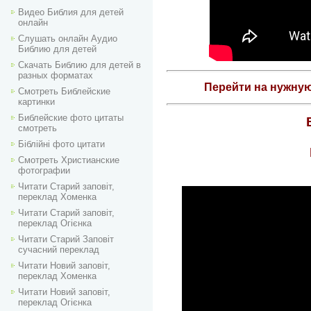
Видео Библия для детей
онлайн
Слушать онлайн Аудио
Библию для детей
Скачать Библию для детей в
разных форматах
Перейти на нужну
Смотреть Библейские
картинки
Библейские фото цитаты
смотреть
Біблійні фото цитати
Смотреть Христианские
фотографии
Читати Старий заповіт,
переклад Хоменка
Читати Старий заповіт,
переклад Огієнка
Читати Старий Заповіт
сучасний переклад
Читати Новий заповіт,
переклад Хоменка
Читати Новий заповіт,
переклад Огієнка