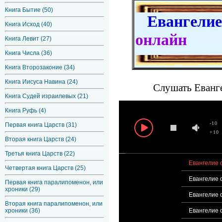
Книга Бытие (50)
Евангелие 
Книга Исход (40)
онлайн
Книга Левит (27)
Книга Числа (36)
Книга Второзаконие (34)
Книга Иисуса Навина (24)
Слушать Еванге
Книга Судей израилевых (21)
Книга Руфь (4)
-10
Первая книга Царств (31)
+10
Вторая книга Царств (24)
Третья книга Царств (22)
Евангелие о
Четвертая книга Царств (25)
Евангелие 
Первая книга паралипоменон, или
хроники (29)
Евангелие о
Вторая книга паралипоменон, или
хроники (36)
Евангелие о