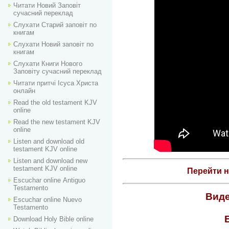
Читати Новий Заповіт
сучасний переклад
Слухати Старий заповіт по
книгам
Слухати Новий заповіт по
книгам
Слухати Книги Нового
Заповіту сучасний переклад
Читати притчі Ісуса Христа
онлайн
Read the old testament KJV
online
Read the new testament KJV
online
Listen and download old
testament KJV online
Listen and download new
testament KJV online
Перейти 
Escuchar online Аntiguo
Testamento
Виде
Escuchar online Nuevo
Testamento
Download Holy Bible online