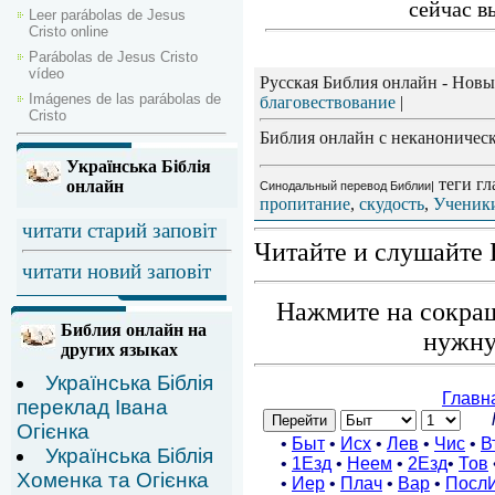
сейчас в
Leer parábolas de Jesus
Cristo online
Parábolas de Jesus Cristo
vídeo
Русская Библия онлайн - Новы
Imágenes de las parábolas de
благовествование
|
Cristo
Библия онлайн с неканоническ
Українська Біблія
теги гл
онлайн
Синодальный перевод Библии|
пропитание
,
скудость
,
Ученик
читати старий заповіт
Читайте и слушайте 
читати новий заповіт
Нажмите на сокращ
Библия онлайн на
нужну
других языках
Українська Біблія
переклад Івана
Огієнка
Українська Біблія
Хоменка та Огієнка