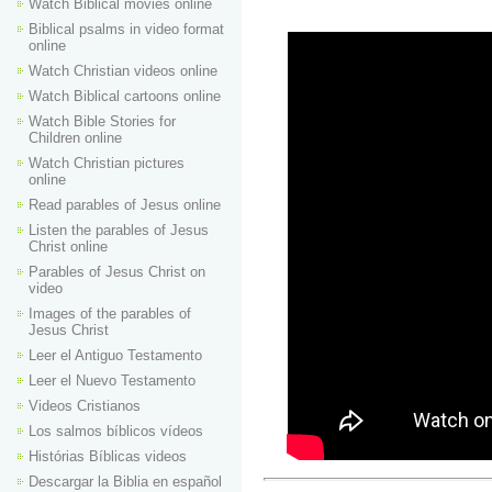
Watch Biblical movies online
Biblical psalms in video format
online
Watch Christian videos online
Watch Biblical cartoons online
Watch Bible Stories for
Children online
Watch Christian pictures
online
Read parables of Jesus online
Listen the parables of Jesus
Christ online
Parables of Jesus Christ on
video
Images of the parables of
Jesus Christ
Leer el Antiguo Testamento
Leer el Nuevo Testamento
Videos Cristianos
Los salmos bíblicos vídeos
Histórias Bíblicas videos
Descargar la Biblia en español