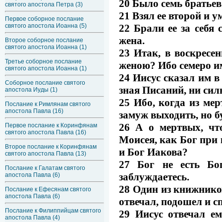
20 Было семь братьев:
святого апостола Петра (3)
21 Взял ее второй и у
Первое соборное послание
22 Брали ее за себя 
святого апостола Иоанна (5)
жена.
Второе соборное послание
святого апостола Иоанна (1)
23 Итак, в воскресен
Третье соборное послание
женою? Ибо семеро и
святого апостола Иоанна (1)
24 Иисус сказал им в
Соборное послание святого
зная Писаний, ни си
апостола Иуды (1)
25 Ибо, когда из мер
Послание к Римлянам святого
апостола Павла (16)
замуж выходить, но б
26 А о мертвых, чт
Первое послание к Коринфянам
святого апостола Павла (16)
Моисея, как Бог при 
Второе послание к Коринфянам
и Бог Иакова?
святого апостола Павла (13)
27 Бог не есть Бо
Послание к Галатам святого
заблуждаетесь.
апостола Павла (6)
28 Один из книжнико
Послание к Ефесянам святого
апостола Павла (6)
отвечал, подошел и с
Послание к Филиппийцам святого
29 Иисус отвечал ем
апостола Павла (4)