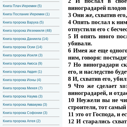
2 И послал в свое
Книга Плач Иеремии (5)
виноградарей плодов
3 Они же, схватив его,
Книга Послание Иеремии (1)
4 Опять послал к ним
Книга пророка Варуха (5)
отпустили его с бесче
Книга пророка Иезекииля (48)
5 И опять иного пос
Книга пророка Даниила (14)
убивали.
Книга пророка Осии (14)
6 Имея же еще одного
Книга пророка Иоиля (3)
ним, говоря: постыдя
7 Но виноградари ск
Книга пророка Амоса (9)
его, и наследство буд
Книга пророка Авдия (1)
8 И, схватив его, уб
Книга пророка Ионы (4)
9 Что же сделает хо
Книга пророка Михея (7)
виноградарей, и отда
Книга пророка Наума (3)
10 Неужели вы не чи
Книга пророка Аввакума (3)
строители, тот самый
11 это от Господа, и 
Книга пророка Софонии (3)
12 И старались схват
Книга пророка Аггея (2)