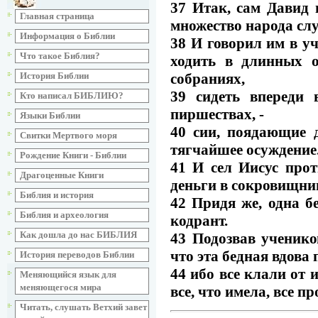
37 Итак, сам Давид
Главная страница
множество народа сл
Информация о Библии
38 И говорил им в у
Что такое Библия?
ходить в длинных 
собраниях,
История Библии
39 сидеть впереди 
Кто написал БИБЛИЮ?
пиршествах, -
Языки Библии
40 сии, поядающие 
Свитки Мертвого моря
тягчайшее осуждение
Рождение Книги - Библии
41 И сел Иисус про
Драгоценные Книги
деньги в сокровищни
Библия и история
42 Придя же, одна б
Библия и археология
кодрант.
Как дошла до нас БИБЛИЯ
43 Подозвав ученико
что эта бедная вдова
История переводов Библии
44 ибо все клали от 
Меняющийся язык для
меняющегося мира
все, что имела, все п
Читать, слушать Ветхий завет