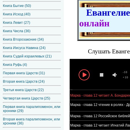
Книга Бытие (50)
Евангелие 
Книга Исход (40)
онлайн
Книга Левит (27)
Книга Числа (36)
Книга Второзаконие (34)
Книга Иисуса Навина (24)
Слушать Евангел
Книга Судей израилевых (21)
Книга Руфь (4)
-10
Первая книга Царств (31)
+10
Вторая книга Царств (24)
Третья книга Царств (22)
Евангелие от Марка - глава 12 читает А. Бондаре
Четвертая книга Царств (25)
Евангелие от Марка - глава 12 чтение в ролях 
Первая книга паралипоменон, или
хроники (29)
Евангелие от Марка - глава 12 Росcийское библе
Вторая книга паралипоменон, или
хроники (36)
Евангелие от Марка - глава 12 читает Игнатий Ла