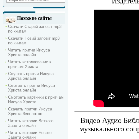
Издател
Похожие сайты
Скачати Старий заповіт mp3
по книгам
Скачати Новий заповіт mp3
по книгам
Читать притчи Иисуса
Христа онлайн
Читать истолкование к
притчам Христа
Слушать притчи Иисуса
Христа онлайн
Смотреть притчи Иисуса
Христа онлайн
Смотреть картинки к притчам
Иисуса Христа
Скачать притчи Иисуса
Христа бесплатно
Видео Аудио Библ
Читать истории Ветхого
Завета онлайн
музыкального соп
Читать истории Нового
Завета онлайн