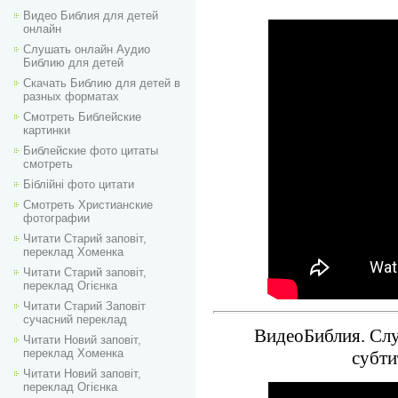
Видео Библия для детей
онлайн
Слушать онлайн Аудио
Библию для детей
Скачать Библию для детей в
разных форматах
Смотреть Библейские
картинки
Библейские фото цитаты
смотреть
Біблійні фото цитати
Смотреть Христианские
фотографии
Читати Старий заповіт,
переклад Хоменка
Читати Старий заповіт,
переклад Огієнка
Читати Старий Заповіт
сучасний переклад
ВидеоБиблия. Слу
Читати Новий заповіт,
переклад Хоменка
субти
Читати Новий заповіт,
переклад Огієнка