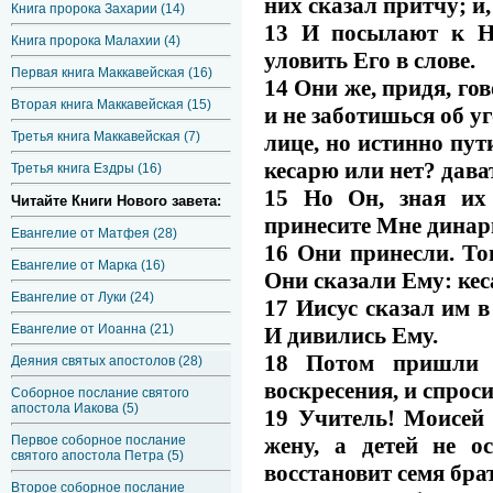
них сказал притчу; и
Книга пророка Захарии (14)
13 И посылают к Н
Книга пророка Малахии (4)
уловить Его в слове.
Первая книга Маккавейская (16)
14 Они же, придя, го
Вторая книга Маккавейская (15)
и не заботишься об у
Третья книга Маккавейская (7)
лице, но истинно пу
кесарю или нет? дава
Третья книга Ездры (16)
15 Но Он, зная их
Читайте Книги Нового завета:
принесите Мне динари
Евангелие от Матфея (28)
16 Они принесли. То
Евангелие от Марка (16)
Они сказали Ему: кес
Евангелие от Луки (24)
17 Иисус сказал им в
Евангелие от Иоанна (21)
И дивились Ему.
18 Потом пришли к
Деяния святых апостолов (28)
воскресения, и спроси
Соборное послание святого
апостола Иакова (5)
19 Учитель! Моисей 
жену, а детей не о
Первое соборное послание
святого апостола Петра (5)
восстановит семя брат
Второе соборное послание