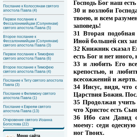
Господь Бог наш есть
Послание к Колоссянам святого
30 и возлюби Господ
апостола Павла (4)
твоею, и всем разуме
Первое послание к
Фессалоникийцам (Солунянам)
заповедь!
святого апостола Павла (5)
31 Вторая подобная 
Второе послание к
Иной большей сих зап
Фессалоникийцам (Солунянам)
святого апостола Павла (3)
32 Книжник сказал Ем
Первое послание к Тимофею
есть Бог и нет иного,
святого апостола Павла (6)
33 и любить Его вс
Второе послание к Тимофею
крепостью, и любить
святого апостола Павла (4)
всесожжений и жертв.
Послание к Титу святого апостола
Павла (3)
34 Иисус, видя, что 
Царствия Божия. Посл
Послание к Филимону святого
апостола Павла (1)
35 Продолжая учить 
Послание к Евреям святого
что Христос есть Сы
апостола Павла (13)
36 Ибо сам Давид с
Откровение святого Иоанна
моему: седи одесную
Богослова (22)
ног Твоих.
Меню сайта