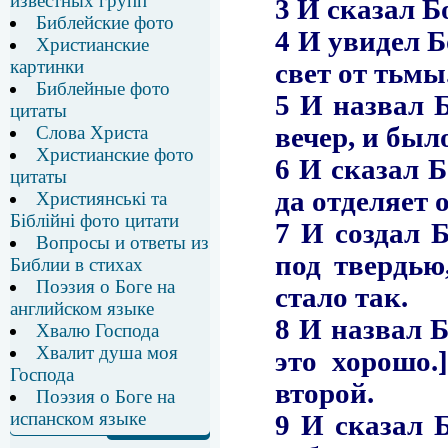
известных групп
Библейские фото
Христианские
картинки
Библейные фото
цитаты
Слова Христа
Христианские фото
цитаты
Християнські та
Біблійні фото цитати
Вопросы и ответы из
Библии в стихах
Поэзия о Боге на
английском языке
Хвалю Господа
Хвалит душа моя
Господа
Поэзия о Боге на
испанском языке