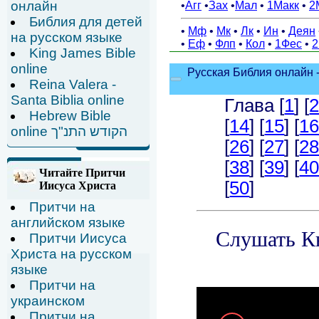
онлайн
Библия для детей
на русском языке
King James Bible
online
Reina Valera -
Santa Biblia online
Hebrew Bible
online הקודש התנ"ך
Читайте Притчи
Иисуса Христа
Притчи на
английском языке
Притчи Иисуса
Христа на русском
языке
Притчи на
украинском
Притчи на