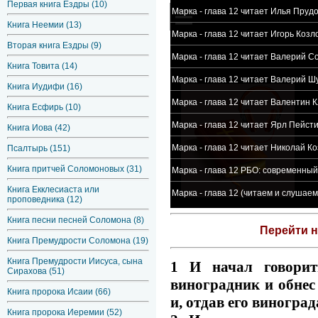
Первая книга Ездры (10)
Евангелие от Марка - глава 12 читает Илья Пруд
Книга Неемии (13)
Евангелие от Марка - глава 12 читает Игорь Козл
Вторая книга Ездры (9)
Евангелие от Марка - глава 12 читает Валерий С
Книга Товита (14)
Евангелие от Марка - глава 12 читает Валерий Ш
Книга Иудифи (16)
Евангелие от Марка - глава 12 читает Валентин 
Книга Есфирь (10)
Евангелие от Марка - глава 12 читает Ярл Пейст
Книга Иова (42)
Евангелие от Марка - глава 12 читает Николай К
Псалтырь (151)
Книга притчей Соломоновых (31)
Евангелие от Марка - глава 12 РБО: современны
Книга Екклесиаста или
Евангелие от Марка - глава 12 (читаем и слушае
проповедника (12)
Книга песни песней Соломона (8)
Перейти 
Книга Премудрости Соломона (19)
Книга Премудрости Иисуса, сына
1 И начал говорит
Сирахова (51)
виноградник и обнес
Книга пророка Исаии (66)
и, отдав его виногра
Книга пророка Иеремии (52)