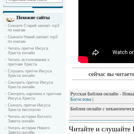
Похожие сайты
Скачати Старий заповіт mp3
по книгам
Скачати Новий заповіт mp3
по книгам
Читать притчи Иисуса
Христа онлайн
Читать истолкование к
притчам Христа
Слушать притчи Иисуса
сейчас вы читает
Христа онлайн
Смотреть притчи Иисуса
Христа онлайн
Русская Библия онлайн - Новы
Смотреть картинки к притчам
Иисуса Христа
Богослова
|
Скачать притчи Иисуса
Библия онлайн с неканоническ
Христа бесплатно
Читать истории Ветхого
Завета онлайн
Читайте и слушайте 
Читать истории Нового
Завета онлайн