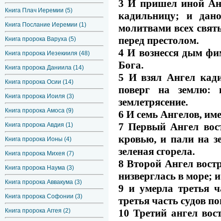
3 И пришел иной Анг
Книга Плач Иеремии (5)
кадильницу; и дан
Книга Послание Иеремии (1)
молитвами всех свят
перед престолом.
Книга пророка Варуха (5)
4 И вознесся дым фи
Книга пророка Иезекииля (48)
Бога.
Книга пророка Даниила (14)
5 И взял Ангел кади
Книга пророка Осии (14)
поверг на землю:
Книга пророка Иоиля (3)
землетрясение.
Книга пророка Амоса (9)
6 И семь Ангелов, им
7 Первый Ангел вост
Книга пророка Авдия (1)
кровью, и пали на зе
Книга пророка Ионы (4)
зеленая сгорела.
Книга пророка Михея (7)
8 Второй Ангел вост
Книга пророка Наума (3)
низверглась в море; 
Книга пророка Аввакума (3)
9 и умерла третья 
Книга пророка Софонии (3)
третья часть судов по
10 Третий ангел вос
Книга пророка Аггея (2)