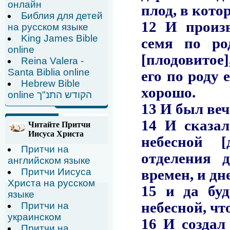
онлайн
Библия для детей
на русском языке
King James Bible
online
Reina Valera -
Santa Biblia online
Hebrew Bible
online הקודש התנ"ך
Читайте Притчи
Иисуса Христа
Притчи на
английском языке
Притчи Иисуса
Христа на русском
языке
Притчи на
украинском
Притчи на