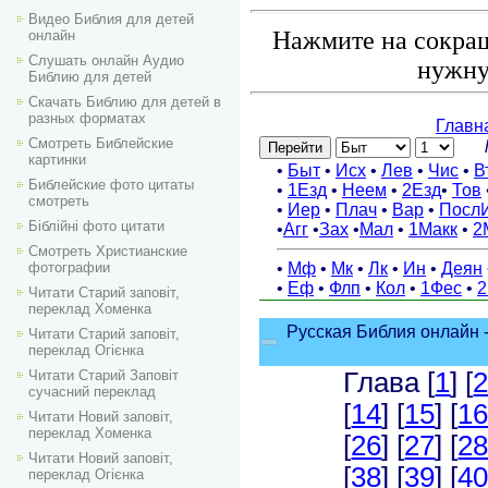
Видео Библия для детей
Нажмите на сокращ
онлайн
Слушать онлайн Аудио
нужну
Библию для детей
Скачать Библию для детей в
разных форматах
Смотреть Библейские
картинки
Библейские фото цитаты
смотреть
Біблійні фото цитати
Смотреть Христианские
фотографии
Читати Старий заповіт,
переклад Хоменка
Читати Старий заповіт,
переклад Огієнка
Читати Старий Заповіт
сучасний переклад
Читати Новий заповіт,
переклад Хоменка
Читати Новий заповіт,
переклад Огієнка