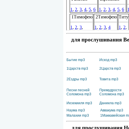
для прослушивания Вет
Бытие mp3
Исход mp3
1Царств mp3
2Царств mp3
2Ездры mp3
Товита mp3
Песни песней
Премудрости
Соломона mp3
Соломона mp3
Иезекииля mp3
Даниила mp3
Наума mp3
Аввакума mp3
Малахии mp3
1Маккавейская m
для прослушивания Но