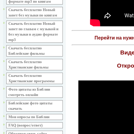
формате mp3 по книгам
Скачать бесплатно Новый
завет без музыки по книгам
Скачать бесплатно Новый
завет по главам с музыкой и
без музыки в аудио формате
Перейти на нуж
mp3
Скачать бесплатно
Виде
Библейские фильмы
Скачать бесплатно
Откро
Христианские фильмы
Скачать бесплатно
Христианские программы
Фото цитаты из Библии
смотреть онлайн
Библейские фото цитаты
скачать
Мои опросы по Библии
FAQ (вопрос/ответ)
Обратная связь сайта