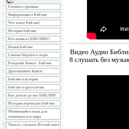
Главная страница
Информация о Библии
Что такое Библия?
История Библии
Кто написал БИБЛИЮ?
Языки Библии
Видео Аудио Библия
Свитки Мертвого моря
8 слушать без музы
Рождение Книги - Библии
Драгоценные Книги
Библия и история
Библия и археология
Как дошла до нас БИБЛИЯ
История переводов Библии
Меняющийся язык для
меняющегося мира
Читать, слушать Ветхий завет