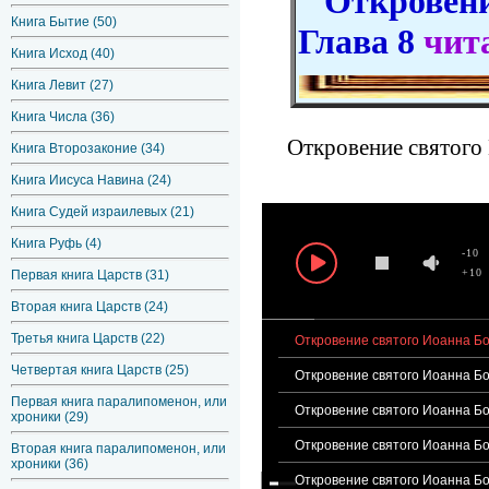
Откровение
Книга Бытие (50)
Глава 8
чит
Книга Исход (40)
Книга Левит (27)
Книга Числа (36)
Откровение святого 
Книга Второзаконие (34)
Книга Иисуса Навина (24)
Книга Судей израилевых (21)
Книга Руфь (4)
-10
+10
Первая книга Царств (31)
Вторая книга Царств (24)
Третья книга Царств (22)
Откровение святого Иоанна Бог
Четвертая книга Царств (25)
Откровение святого Иоанна Бог
Первая книга паралипоменон, или
Откровение святого Иоанна Бог
хроники (29)
Откровение святого Иоанна Бог
Вторая книга паралипоменон, или
хроники (36)
Откровение святого Иоанна Бог