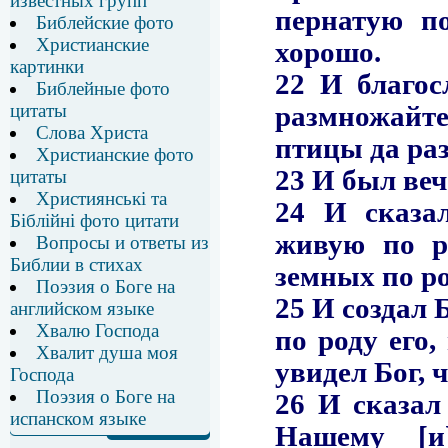
известных групп
Библейские фото
Христианские
картинки
Библейные фото
цитаты
Слова Христа
Христианские фото
цитаты
Християнські та
Біблійні фото цитати
Вопросы и ответы из
Библии в стихах
Поэзия о Боге на
английском языке
Хвалю Господа
Хвалит душа моя
Господа
Поэзия о Боге на
испанском языке