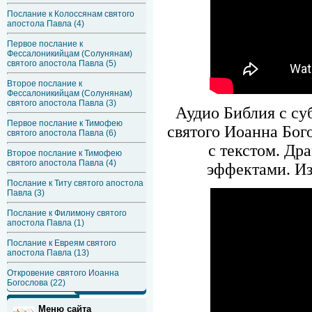
Послание к Колоссянам святого
апостола Павла (4)
Первое послание к
Фессалоникийцам (Солунянам)
святого апостола Павла (5)
Второе послание к
Фессалоникийцам (Солунянам)
святого апостола Павла (3)
Аудио Библия с су
Первое послание к Тимофею
святого Иоанна Бог
святого апостола Павла (6)
с текстом. Др
Второе послание к Тимофею
святого апостола Павла (4)
эффектами. Из
Послание к Титу святого апостола
Павла (3)
Послание к Филимону святого
апостола Павла (1)
Послание к Евреям святого
апостола Павла (13)
Откровение святого Иоанна
Богослова (22)
Меню сайта