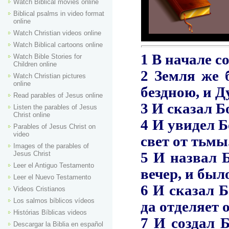
Watch Biblical movies online
Biblical psalms in video format
online
Watch Christian videos online
Watch Biblical cartoons online
Watch Bible Stories for
Children online
Watch Christian pictures
online
Read parables of Jesus online
Listen the parables of Jesus
Christ online
Parables of Jesus Christ on
video
Images of the parables of
Jesus Christ
Leer el Antiguo Testamento
Leer el Nuevo Testamento
Videos Cristianos
Los salmos bíblicos vídeos
Histórias Bíblicas videos
Descargar la Biblia en español