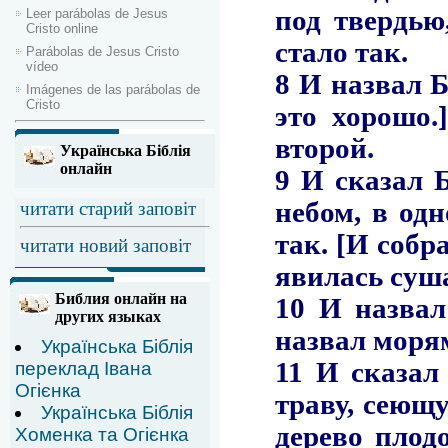
Leer parábolas de Jesus
Cristo online
Parábolas de Jesus Cristo
vídeo
Imágenes de las parábolas de
Cristo
Українська Біблія
онлайн
читати старий заповіт
читати новий заповіт
Библия онлайн на
других языках
Українська Біблія
переклад Івана
Огієнка
Українська Біблія
Хоменка та Огієнка