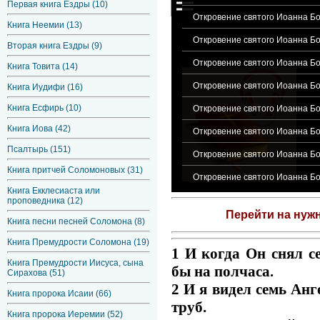
Первая книга Ездры (10)
Откровение святого Иоанна Бо
Книга Неемии (13)
Откровение святого Иоанна Бог
Вторая книга Ездры (9)
Откровение святого Иоанна Бог
Книга Товита (14)
Откровение святого Иоанна Бог
Книга Иудифи (16)
Книга Есфирь (10)
Откровение святого Иоанна Бог
Книга Иова (42)
Откровение святого Иоанна Бо
Псалтырь (151)
Откровение святого Иоанна Бог
Книга притчей Соломоновых (31)
Откровение святого Иоанна Бог
Книга Екклесиаста или
проповедника (12)
Перейти на нуж
Книга песни песней Соломона (8)
Книга Премудрости Соломона (19)
1 И когда Он снял се
Книга Премудрости Иисуса, сына
бы на полчаса.
Сирахова (51)
2 И я видел семь Анг
Книга пророка Исаии (66)
труб.
Книга пророка Иеремии (52)