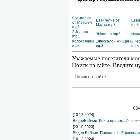
Евангелие
Евангелие от
Еван
от Матфея
Марка mp3
mp3
mp3
2Иоанна
3Иоанна mp3
Иуд
mp3
Колоссянам
1Фессалоникийцам
2Фес
mp3
mp3
mp3
Уважаемые посетители мое
Поиск на сайте. Введите н
См
[13.12.2024]
ВидеоБиблия. Книга пророка Иезеки
[23.10.2023]
Видео Библия. Послание к Ефесянам 
[10.12.2024]