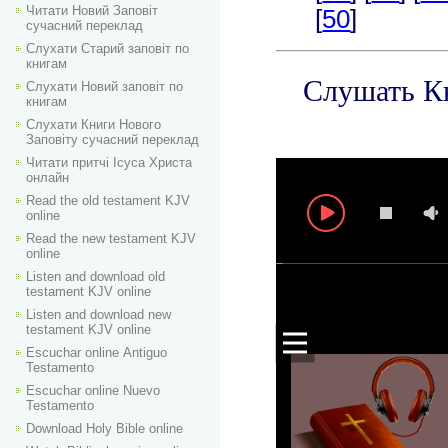
Читати Новий Заповіт
сучасний переклад
Слухати Старий заповіт по
книгам
Слухати Новий заповіт по
книгам
Слухати Книги Нового
Заповіту сучасний переклад
Читати притчі Ісуса Христа
онлайн
Read the old testament KJV
online
Read the new testament KJV
online
Listen and download old
testament KJV online
Listen and download new
testament KJV online
Escuchar online Аntiguo
Testamento
Escuchar online Nuevo
Testamento
Download Holy Bible online