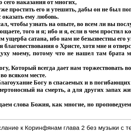
о сего наказания от многих,
уже простить его и утешить, дабы он не был п
 оказать ему любовь.
сал, чтобы узнать на опыте, во всем ли вы пос
ощаете, того и я; ибо и я, если в чем простил к
ам ущерба сатана, ибо нам не безызвестны его 
я благовествования о Христе, хотя мне и отвер
духу моему, потому что не нашел там брата м
огу, Который всегда дает нам торжествовать во
во всяком месте.
благоухание Богу в спасаемых и в погибающих
мертоносный на смерть, а для других запах ж
аем слова Божия, как многие, но проповедуем 
лание к Коринфянам глава 2 без музыки с те