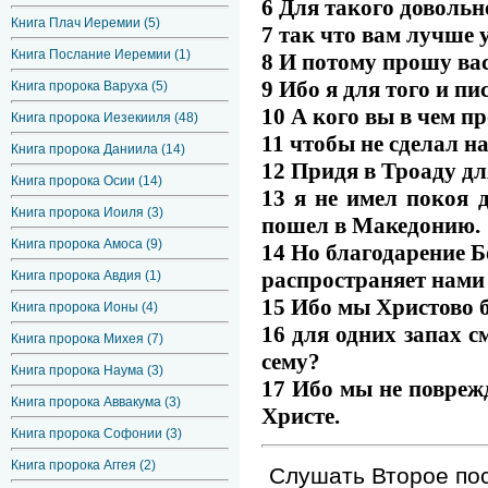
6 Для такого довольн
Книга Плач Иеремии (5)
7 так что вам лучше 
Книга Послание Иеремии (1)
8 И потому прошу вас
9 Ибо я для того и пи
Книга пророка Варуха (5)
10 А кого вы в чем пр
Книга пророка Иезекииля (48)
11 чтобы не сделал н
Книга пророка Даниила (14)
12 Придя в Троаду дл
Книга пророка Осии (14)
13 я не имел покоя 
Книга пророка Иоиля (3)
пошел в Македонию.
Книга пророка Амоса (9)
14 Но благодарение Б
распространяет нами 
Книга пророка Авдия (1)
15 Ибо мы Христово 
Книга пророка Ионы (4)
16 для одних запах с
Книга пророка Михея (7)
сему?
Книга пророка Наума (3)
17 Ибо мы не поврежд
Книга пророка Аввакума (3)
Христе.
Книга пророка Софонии (3)
Книга пророка Аггея (2)
Слушать Второе пос