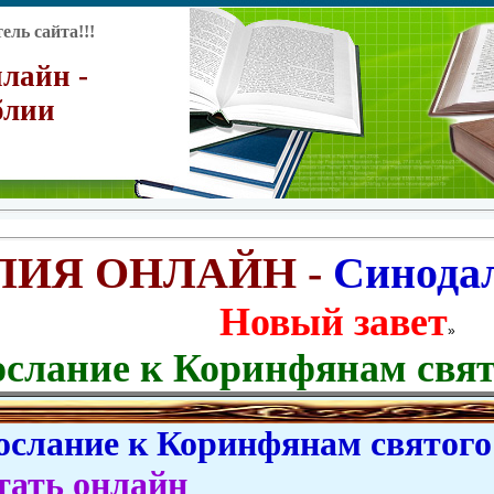
ль сайта!!!
лайн -
блии
ЛИЯ ОНЛАЙН -
Синода
Новый завет
»
ослание к Коринфянам свят
слание к Коринфянам святого 
тать онлайн