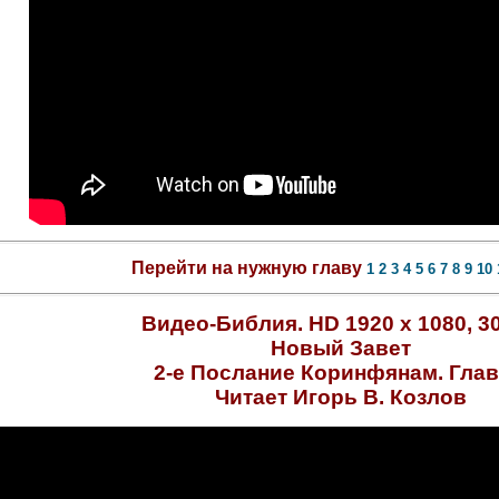
Перейти на нужную главу
1
2
3
4
5
6
7
8
9
10
Видео-Библия. HD 1920 х 1080, 30
Новый Завет
2-е Послание Коринфянам. Глав
Читает Игорь В. Козлов