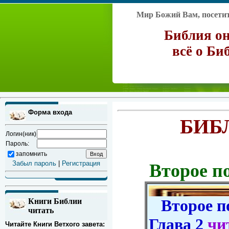
Мир Божий Вам, посетите
Библия он
всё о Би
Форма входа
БИБ
Логин(ник)
Пароль:
запомнить
Забыл пароль
|
Регистрация
Второе п
Второе по
Книги Библии
читать
Глава 2
чи
Читайте Книги Ветхого завета: