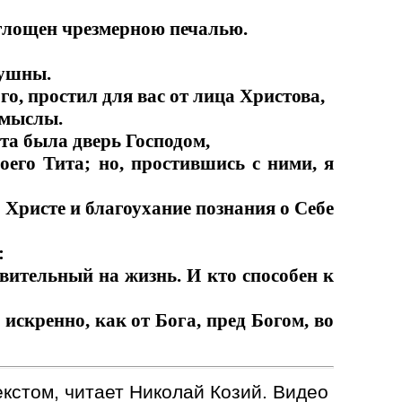
оглощен чрезмерною печалью.
лушны.
ого, простил для вас от лица Христова,
умыслы.
ста была дверь Господом,
оего Тита; но, простившись с ними, я
 Христе и благоухание познания о Себе
:
ивительный на жизнь. И кто способен к
искренно, как от Бога, пред Богом, во
кстом, читает Николай Козий. Видео