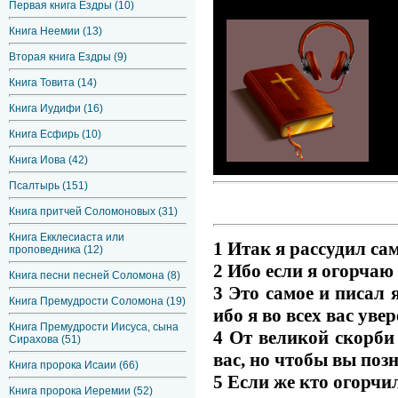
Первая книга Ездры (10)
Книга Неемии (13)
Вторая книга Ездры (9)
Книга Товита (14)
Книга Иудифи (16)
Книга Есфирь (10)
Книга Иова (42)
Псалтырь (151)
Книга притчей Соломоновых (31)
Книга Екклесиаста или
1 Итак я рассудил сам
проповедника (12)
2 Ибо если я огорчаю 
Книга песни песней Соломона (8)
3 Это самое и писал 
Книга Премудрости Соломона (19)
ибо я во всех вас увер
Книга Премудрости Иисуса, сына
4 От великой скорби 
Сирахова (51)
вас, но чтобы вы поз
Книга пророка Исаии (66)
5 Если же кто огорчил,
Книга пророка Иеремии (52)