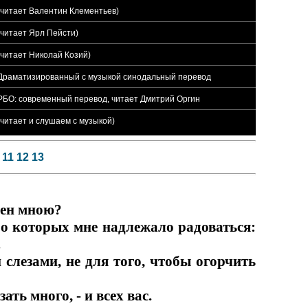
(читает Валентин Клементьев)
(читает Ярл Пейсти)
(читает Николай Козий)
2 Драматизированный с музыкой синодальный перевод
 РБО: современный перевод, читает Дмитрий Оргин
(читает и слушаем с музыкой)
11
12
13
рчен мною?
, о которых мне надлежало радоваться:
.
 слезами, не для того, чтобы огорчить
ать много, - и всех вас.