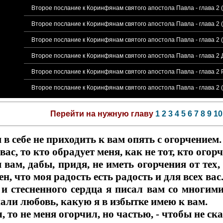
Второе послание к Коринфянам святого апостола Павла - глава 2 
Второе послание к Коринфянам святого апостола Павла - глава 2 
Второе послание к Коринфянам святого апостола Павла - глава 2 
Второе послание к Коринфянам святого апостола Павла - глава 
Второе послание к Коринфянам святого апостола Павла - глава 2
Второе послание к Коринфянам святого апостола Павла - глава 2 
Перейти на нужную главу
1
2
3
4
5
6
7
8
9
10
 в себе не приходить к вам опять с огорчением.
вас, то кто обрадует меня, как не тот, кто ого
я вам, дабы, придя, не иметь огорчения от тех
ен, что моя радость есть радость и для всех вас
и стесненного сердца я писал вам со многими
нали любовь, какую я в избытке имею к вам.
 то не меня огорчил, но частью, - чтобы не сказ