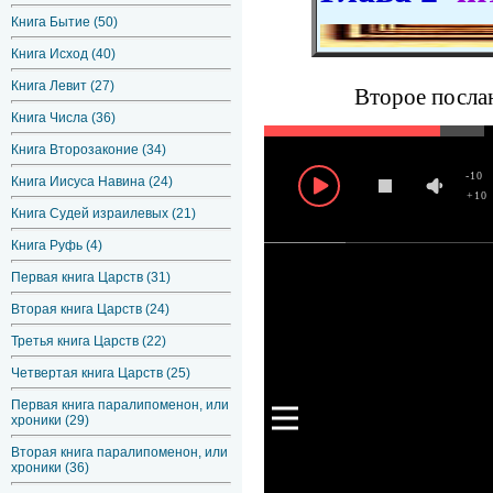
Книга Бытие (50)
Книга Исход (40)
Книга Левит (27)
Второе послан
Книга Числа (36)
Книга Второзаконие (34)
-10
Книга Иисуса Навина (24)
+10
Книга Судей израилевых (21)
Книга Руфь (4)
Первая книга Царств (31)
Вторая книга Царств (24)
Третья книга Царств (22)
Четвертая книга Царств (25)
Первая книга паралипоменон, или
хроники (29)
Вторая книга паралипоменон, или
хроники (36)