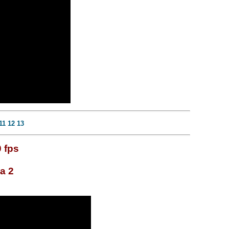
11
12
13
 fps
а 2