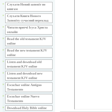
Слухати Новий заповіт по
книгам
Слухати Книги Нового
Заповіту сучасний переклад
Читати притчі Ісуса Христа
онлайн
Read the old testament KJV
online
Read the new testament KJV
online
Listen and download old
testament KJV online
Listen and download new
testament KJV online
Escuchar online Аntiguo
Testamento
Escuchar online Nuevo
Testamento
Download Holy Bible online