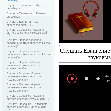
онлайн
[27]
Слушать Евангелие от Луки
онлайн
[35]
Слушать Евангелие от Иоанна
онлайн
[32]
Слушать Деяния святых
апостолов онлайн
[37]
Слушать Соборное послание
святого апостола Иакова онлайн
[12]
Слушать Первое соборное
послание святого апостола Петра
онлайн
[12]
Cлушать Евангелие 
Слушать Второе соборное
послание святого апостола Петра
звуковы
онлайн
[10]
Слушать Первое соборное
послание святого апостола
Иоанна онлайн
[12]
Слушать Второе соборное
-10
послание святого апостола
Иоанна онлайн
[5]
+10
Слушать Третье соборное
послание святого апостола
Иоанна онлайн
[5]
Слушать Соборное послание
святого апостола Иуды онлайн
[5]
Слушать Послание к Римлянам
святого апостола Павла онлайн
[24]