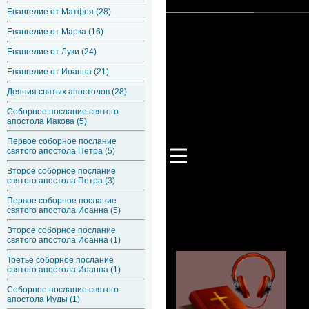
Евангелие от Матфея (28)
Евангелие от Марка (16)
Евангелие от Луки (24)
Евангелие от Иоанна (21)
Деяния святых апостолов (28)
Соборное послание святого
апостола Иакова (5)
Первое соборное послание
святого апостола Петра (5)
Второе соборное послание
святого апостола Петра (3)
Первое соборное послание
святого апостола Иоанна (5)
Второе соборное послание
святого апостола Иоанна (1)
Третье соборное послание
святого апостола Иоанна (1)
Соборное послание святого
апостола Иуды (1)