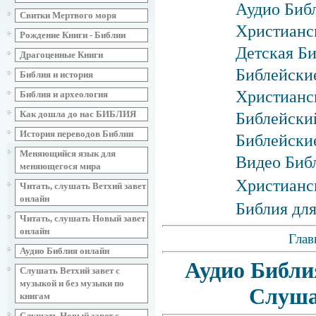
Аудио Библ
Свитки Мертвого моря
Христианс
Рождение Книги - Библии
Детская Би
Драгоценные Книги
Библейские
Библия и история
Христианск
Библия и археология
Как дошла до нас БИБЛИЯ
Библейски
История переводов Библии
Библейски
Меняющийся язык для
Видео Биб
меняющегося мира
Христианс
Читать, слушать Ветхий завет
онлайн
Библия для
Читать, слушать Новый завет
онлайн
Глав
Аудио Библия онлайн
Аудио Библи
Слушать Ветхий завет с
музыкой и без музыки по
Слуша
книгам
Слушать Новый завет с