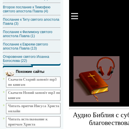
Второе послание к Тимофею
святого апостола Павла (4)
Послание к Титу святого апостола
Павла (3)
Послание к Филимону святого
апостола Павла (1)
Послание к Евреям святого
апостола Павла (13)
Откровение святого Иоанна
Богослова (22)
Похожие сайты
Скачати Старий заповіт mp3
по книгам
Скачати Новий заповіт mp3 по
книгам
Читать притчи Иисуса Христа
онлайн
Аудио Библия с су
Читать истолкование к
благовествов
притчам Христа