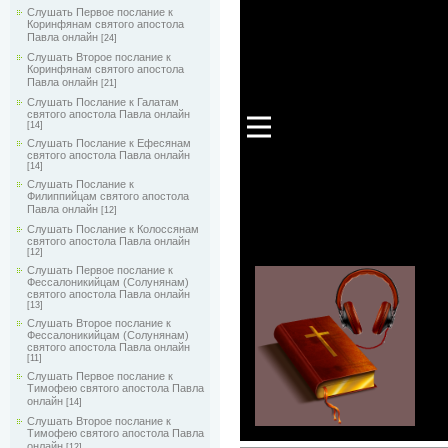
Слушать Первое послание к
Коринфянам святого апостола
Павла онлайн
[24]
Слушать Второе послание к
Коринфянам святого апостола
Павла онлайн
[21]
Слушать Послание к Галатам
святого апостола Павла онлайн
[14]
Слушать Послание к Ефесянам
святого апостола Павла онлайн
[14]
Слушать Послание к
Филиппийцам святого апостола
Павла онлайн
[12]
Слушать Послание к Колоссянам
святого апостола Павла онлайн
[12]
Слушать Первое послание к
Фессалоникийцам (Солунянам)
святого апостола Павла онлайн
[13]
Слушать Второе послание к
Фессалоникийцам (Солунянам)
святого апостола Павла онлайн
[11]
Слушать Первое послание к
Тимофею святого апостола Павла
онлайн
[14]
Слушать Второе послание к
Тимофею святого апостола Павла
онлайн
[12]