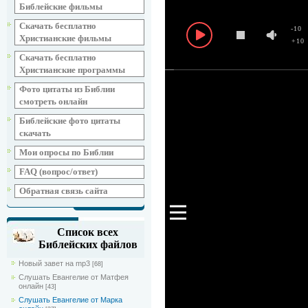
Библейские фильмы
Скачать бесплатно
-10
Христианские фильмы
+10
Скачать бесплатно
Христианские программы
Фото цитаты из Библии
смотреть онлайн
Библейские фото цитаты
скачать
Мои опросы по Библии
FAQ (вопрос/ответ)
Обратная связь сайта
Список всех
Библейских файлов
Новый завет на mp3
[68]
Слушать Евангелие от Матфея
онлайн
[43]
Слушать Евангелие от Марка