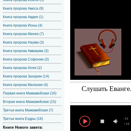
Книга пророка Иоиля (3)
Книга пророка Амоса (9)
Книга пророка Авдия (1)
Книга пророка Ионы (4)
Книга пророка Михея (7)
Книга пророка Наума (3)
Книга пророка Аввакума (3)
Книга пророка Софонии (3)
Книга пророка Аггея (2)
Книга пророка Захарии (14)
Книга пророка Малахии (4)
Слушать Евангел
Первая книга Маккавейская (16)
Вторая книга Маккавейская (15)
Третья книга Маккавейская (7)
Третья книга Ездры (16)
-10
+10
Книги Нового завета: