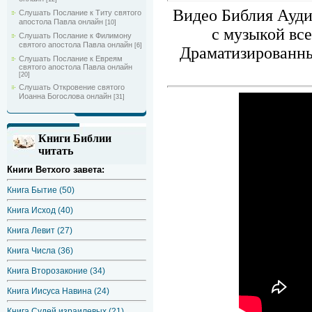
Видео Библия Ауди
Слушать Послание к Титу святого
апостола Павла онлайн
[10]
с музыкой все
Слушать Послание к Филимону
святого апостола Павла онлайн
[6]
Драматизированны
Слушать Послание к Евреям
святого апостола Павла онлайн
[20]
Слушать Откровение святого
Иоанна Богослова онлайн
[31]
Книги Библии
читать
Книги Ветхого завета:
Книга Бытие (50)
Книга Исход (40)
Книга Левит (27)
Книга Числа (36)
Книга Второзаконие (34)
Книга Иисуса Навина (24)
Книга Судей израилевых (21)