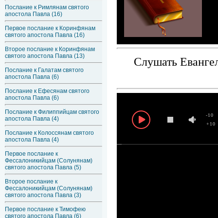
Послание к Римлянам святого
апостола Павла (16)
Первое послание к Коринфянам
святого апостола Павла (16)
Второе послание к Коринфянам
святого апостола Павла (13)
Слушать Евангел
Послание к Галатам святого
апостола Павла (6)
Послание к Ефесянам святого
апостола Павла (6)
Послание к Филиппийцам святого
-10
апостола Павла (4)
+10
Послание к Колоссянам святого
апостола Павла (4)
Первое послание к
Фессалоникийцам (Солунянам)
святого апостола Павла (5)
Второе послание к
Фессалоникийцам (Солунянам)
святого апостола Павла (3)
Первое послание к Тимофею
святого апостола Павла (6)