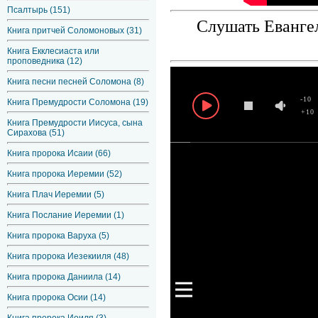
Псалтырь (151)
Слушать Евангел
Книга притчей Соломоновых (31)
Книга Екклесиаста или
проповедника (12)
Книга песни песней Соломона (8)
-10
Книга Премудрости Соломона (19)
+10
Книга Премудрости Иисуса, сына
Сирахова (51)
Книга пророка Исаии (66)
Книга пророка Иеремии (52)
Книга Плач Иеремии (5)
Книга Послание Иеремии (1)
Книга пророка Варуха (5)
Книга пророка Иезекииля (48)
Книга пророка Даниила (14)
Книга пророка Осии (14)