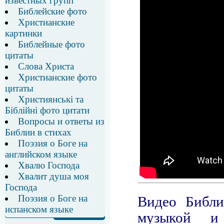
известных групп
Библейские фото
Христианские
картинки
Библейные фото
цитаты
Слова Христа
Христианские фото
цитаты
Християнські та
Біблійні фото цитати
Вопросы и ответы из
Библии в стихах
Поэзия о Боге на
английском языке
Хвалю Господа
Хвалит душа моя
Господа
Поэзия о Боге на
испанском языке