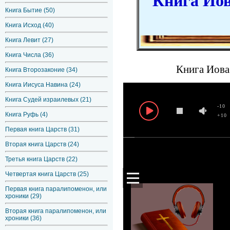
Книга Иова
Книга Бытие (50)
Книга Исход (40)
Книга Левит (27)
Книга Числа (36)
Книга Иова 
Книга Второзаконие (34)
Книга Иисуса Навина (24)
Книга Судей израилевых (21)
-10
Книга Руфь (4)
+10
Первая книга Царств (31)
Вторая книга Царств (24)
Третья книга Царств (22)
Четвертая книга Царств (25)
Первая книга паралипоменон, или
хроники (29)
Вторая книга паралипоменон, или
хроники (36)