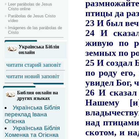
Leer parábolas de Jesus
Cristo online
Parábolas de Jesus Cristo
vídeo
Imágenes de las parábolas de
Cristo
Українська Біблія
онлайн
читати старий заповіт
читати новий заповіт
Библия онлайн на
других языках
Українська Біблія
переклад Івана
Огієнка
Українська Біблія
Хоменка та Огієнка