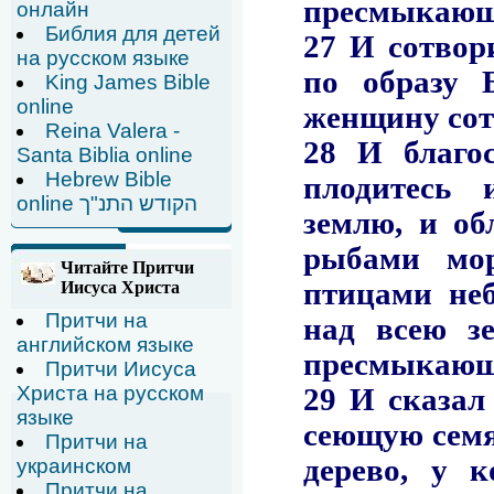
онлайн
Библия для детей
на русском языке
King James Bible
online
Reina Valera -
Santa Biblia online
Hebrew Bible
online הקודש התנ"ך
Читайте Притчи
Иисуса Христа
Притчи на
английском языке
Притчи Иисуса
Христа на русском
языке
Притчи на
украинском
Притчи на