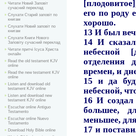
Читати Новий Заповіт
сучасний переклад
Слухати Старий заповіт по
книгам
Слухати Новий заповіт по
книгам
Слухати Книги Нового
Заповіту сучасний переклад
Читати притчі Ісуса Христа
онлайн
Read the old testament KJV
online
Read the new testament KJV
online
Listen and download old
testament KJV online
Listen and download new
testament KJV online
Escuchar online Аntiguo
Testamento
Escuchar online Nuevo
Testamento
Download Holy Bible online