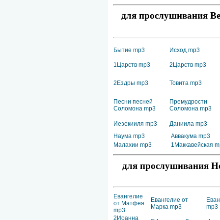
для прослушивания Вет
Бытие mp3
Исход mp3
1Царств mp3
2Царств mp3
2Ездры mp3
Товита mp3
Песни песней
Премудрости
Соломона mp3
Соломона mp3
Иезекииля mp3
Даниила mp3
Наума mp3
Аввакума mp3
Малахии mp3
1Маккавейская m
для прослушивания Но
Евангелие
Евангелие от
Еван
от Матфея
Марка mp3
mp3
mp3
2Иоанна