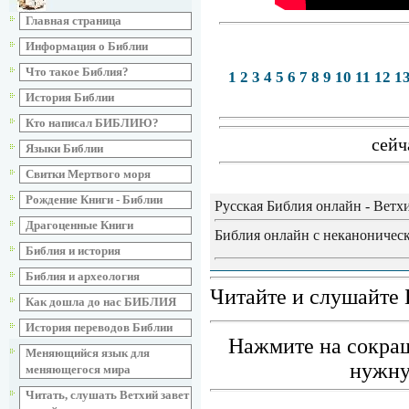
Главная страница
Информация о Библии
Что такое Библия?
1
2
3
4
5
6
7
8
9
10
11
12
1
История Библии
Кто написал БИБЛИЮ?
сейч
Языки Библии
Свитки Мертвого моря
Рождение Книги - Библии
Русская Библия онлайн - Ветх
Драгоценные Книги
Библия онлайн с неканоническ
Библия и история
Библия и археология
Читайте и слушайте 
Как дошла до нас БИБЛИЯ
История переводов Библии
Нажмите на сокращ
Меняющийся язык для
нужну
меняющегося мира
Читать, слушать Ветхий завет