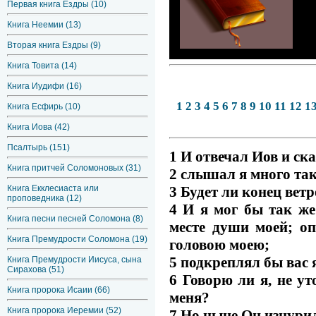
Первая книга Ездры (10)
Книга Неемии (13)
Вторая книга Ездры (9)
Книга Товита (14)
Книга Иудифи (16)
1
2
3
4
5
6
7
8
9
10
11
12
1
Книга Есфирь (10)
Книга Иова (42)
Псалтырь (151)
1 И отвечал Иов и ска
Книга притчей Соломоновых (31)
2 слышал я много так
Книга Екклесиаста или
3 Будет ли конец вет
проповедника (12)
4 И я мог бы так же
Книга песни песней Соломона (8)
месте души моей; о
Книга Премудрости Соломона (19)
головою моею;
5 подкреплял бы вас
Книга Премудрости Иисуса, сына
Сирахова (51)
6 Говорю ли я, не ут
Книга пророка Исаии (66)
меня?
Книга пророка Иеремии (52)
7 Но ныне Он изнури