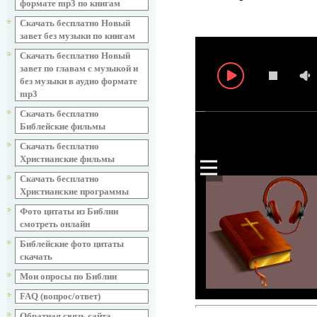
формате mp3 по книгам
Скачать бесплатно Новый
завет без музыки по книгам
Скачать бесплатно Новый
завет по главам с музыкой и
без музыки в аудио формате
mp3
Скачать бесплатно
Библейские фильмы
Скачать бесплатно
Христианские фильмы
Скачать бесплатно
Христианские программы
Фото цитаты из Библии
смотреть онлайн
Библейские фото цитаты
скачать
Мои опросы по Библии
FAQ (вопрос/ответ)
Обратная связь сайта