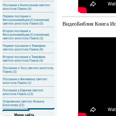
Послание к Колоссянам святого
апостола Павла (4)
Первое послание к
Фессалоникийцам (Солунянам)
ВидеоБиблия Книга Иов
святого апостола Павла (5)
Второе послание к
Фессалоникийцам (Солунянам)
святого апостола Павла (3)
Первое послание к Тимофею
святого апостола Павла (6)
Второе послание к Тимофею
святого апостола Павла (4)
Послание к Титу святого апостола
Павла (3)
Послание к Филимону святого
апостола Павла (1)
Послание к Евреям святого
апостола Павла (13)
Откровение святого Иоанна
Богослова (22)
Меню сайта