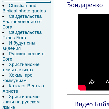
Christian and
Biblical photo quotes
Свидетельства
Благословение от
Бога
Свидетельства
Голос Бога
И будут сны,
видения
Русские песни о
Боге
Христианские
темы в стихах
Хохмы про
коммунизм
Каталог Весть о
Христе
Христианские
книги на русском
языке