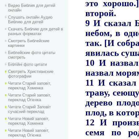
Видео Библия для детей
онлайн
Слушать онлайн Аудио
Библию для детей
Скачать Библию для детей в
разных форматах
Смотреть Библейские
картинки
Библейские фото цитаты
смотреть
Біблійні фото цитати
Смотреть Христианские
фотографии
Читати Старий заповіт,
переклад Хоменка
Читати Старий заповіт,
переклад Огієнка
Читати Старий Заповіт
сучасний переклад
Читати Новий заповіт,
переклад Хоменка
Читати Новий заповіт,
переклад Огієнка