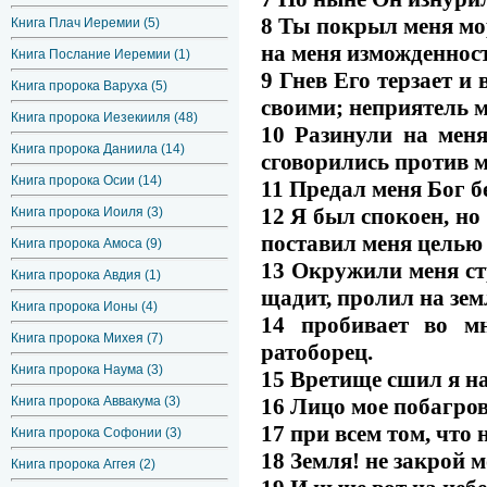
8 Ты покрыл меня мо
Книга Плач Иеремии (5)
на меня изможденност
Книга Послание Иеремии (1)
9 Гнев Его терзает и
Книга пророка Варуха (5)
своими; неприятель м
Книга пророка Иезекииля (48)
10 Разинули на меня
Книга пророка Даниила (14)
сговорились против м
Книга пророка Осии (14)
11 Предал меня Бог б
12 Я был спокоен, но
Книга пророка Иоиля (3)
поставил меня целью 
Книга пророка Амоса (9)
13 Окружили меня ст
Книга пророка Авдия (1)
щадит, пролил на зе
Книга пророка Ионы (4)
14 пробивает во м
Книга пророка Михея (7)
ратоборец.
Книга пророка Наума (3)
15 Вретище сшил я на
Книга пророка Аввакума (3)
16 Лицо мое побагров
17 при всем том, что
Книга пророка Софонии (3)
18 Земля! не закрой м
Книга пророка Аггея (2)