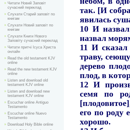
Читати Новий Заповіт
сучасний переклад
Слухати Старий заповіт по
книгам
Слухати Новий заповіт по
книгам
Слухати Книги Нового
Заповіту сучасний переклад
Читати притчі Ісуса Христа
онлайн
Read the old testament KJV
online
Read the new testament KJV
online
Listen and download old
testament KJV online
Listen and download new
testament KJV online
Escuchar online Аntiguo
Testamento
Escuchar online Nuevo
Testamento
Download Holy Bible online