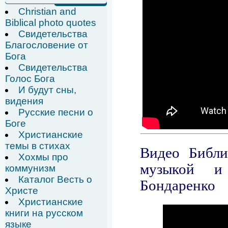
Christian and
Biblical photo quotes
Свидетельства
Благословение от
Бога
Свидетельства
Голос Бога
И будут сны,
видения
Русские песни о
Боге
Христианские
темы в стихах
Хохмы про
коммунизм
Каталог Весть о
Христе
Христианские
книги на русском
языке