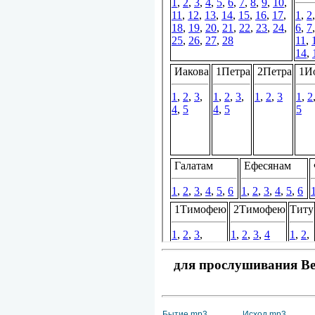
для прослушивания Вет
Бытие mp3
Исход mp3