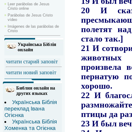
Leer parábolas de Jesus
Cristo online
Parábolas de Jesus Cristo
vídeo
Imágenes de las parábolas de
Cristo
Українська Біблія
онлайн
читати старий заповіт
читати новий заповіт
Библия онлайн на
других языках
Українська Біблія
переклад Івана
Огієнка
Українська Біблія
Хоменка та Огієнка