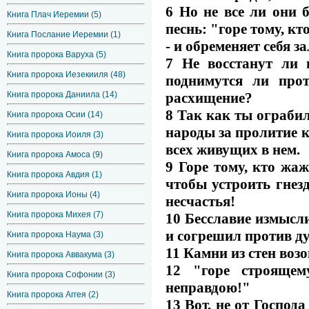
6 Но не все ли они 
Книга Плач Иеремии (5)
песнь: "горе тому, кт
Книга Послание Иеремии (1)
- и обременяет себя з
Книга пророка Варуха (5)
7 Не восстанут ли в
Книга пророка Иезекииля (48)
поднимутся ли про
расхищение?
Книга пророка Даниила (14)
8 Так как ты ограбил
Книга пророка Осии (14)
народы за пролитие к
Книга пророка Иоиля (3)
всех живущих в нем.
Книга пророка Амоса (9)
9 Горе тому, кто жа
Книга пророка Авдия (1)
чтобы устроить гнезд
Книга пророка Ионы (4)
несчастья!
Книга пророка Михея (7)
10 Бесславие измысли
и согрешил против д
Книга пророка Наума (3)
11 Камни из стен воз
Книга пророка Аввакума (3)
12 "горе строящем
Книга пророка Софонии (3)
неправдою!"
Книга пророка Аггея (2)
13 Вот, не от Господ