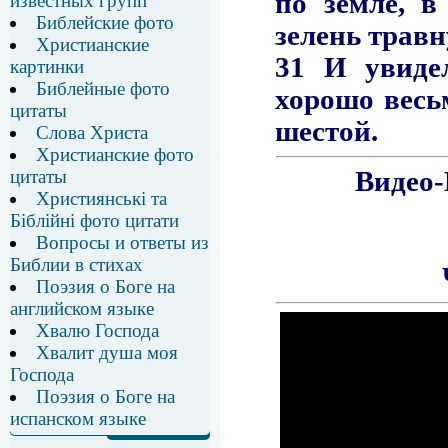
известных групп
Библейские фото
Христианские
картинки
Библейные фото
цитаты
Слова Христа
Христианские фото
цитаты
Християнські та
Біблійні фото цитати
Вопросы и ответы из
Библии в стихах
Поэзия о Боге на
английском языке
Хвалю Господа
Хвалит душа моя
Господа
Поэзия о Боге на
испанском языке