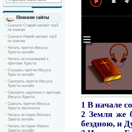
Похожие сайты
Скачати Старий заповіт mp3
по книгам
Скачати Новий заповіт mp3
по книгам
Читать притчи Иисуса
Христа онлайн
Читать истолкование к
притчам Христа
Слушать притчи Иисуса
Христа онлайн
Смотреть притчи Иисуса
Христа онлайн
Смотреть картинки к притчам
Иисуса Христа
Скачать притчи Иисуса
Христа бесплатно
Читать истории Ветхого
Завета онлайн
Читать истории Нового
Завета онлайн