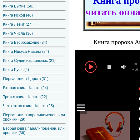
Книга прор
Книга Бытие (50)
читать онл
Книга Исход (40)
Книга Левит (27)
Книга Числа (36)
Книга пророка Ав
Книга Второзаконие (34)
Книга Иисуса Навина (24)
Книга Судей израилевых (21)
-10
Книга Руфь (4)
+10
Первая книга Царств (31)
Вторая книга Царств (24)
Третья книга Царств (22)
Четвертая книга Царств (25)
Первая книга паралипоменон, или
хроники (29)
Вторая книга паралипоменон, или
хроники (36)