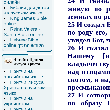
онлайн
Библия для детей
на русском языке
King James Bible
online
Reina Valera -
Santa Biblia online
Hebrew Bible
online הקודש התנ"ך
Читайте Притчи
Иисуса Христа
Притчи на
английском языке
Притчи Иисуса
Христа на русском
языке
Притчи на
украинском
Притчи на