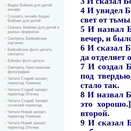
Видео Библия для детей
онлайн
Слушать онлайн Аудио
Библию для детей
Скачать Библию для детей в
разных форматах
Смотреть Библейские
картинки
Библейские фото цитаты
смотреть
Біблійні фото цитати
Смотреть Христианские
фотографии
Читати Старий заповіт,
переклад Хоменка
Читати Старий заповіт,
переклад Огієнка
Читати Старий Заповіт
сучасний переклад
Читати Новий заповіт,
переклад Хоменка
Читати Новий заповіт,
переклад Огієнка