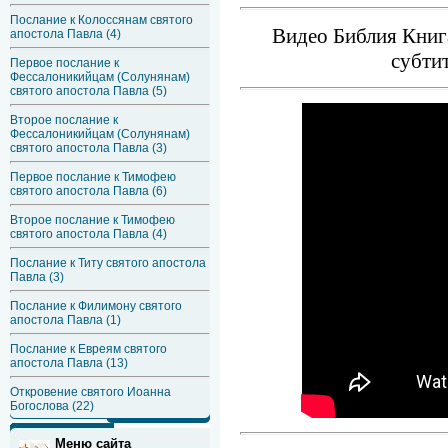
Послание к Колоссянам святого
Видео Библия Книга
апостола Павла (4)
субти
Первое послание к
Фессалоникийцам (Солунянам)
святого апостола Павла (5)
Второе послание к
Фессалоникийцам (Солунянам)
святого апостола Павла (3)
Первое послание к Тимофею
святого апостола Павла (6)
Второе послание к Тимофею
святого апостола Павла (4)
Послание к Титу святого апостола
Павла (3)
Послание к Филимону святого
апостола Павла (1)
Послание к Евреям святого
апостола Павла (13)
Откровение святого Иоанна
Богослова (22)
Меню сайта