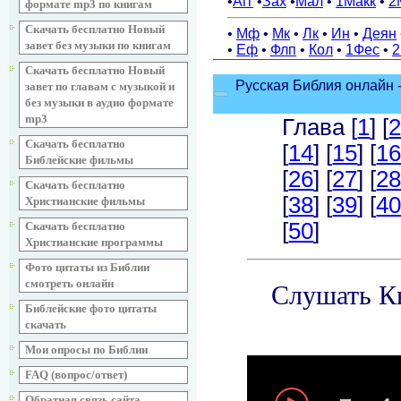
формате mp3 по книгам
Скачать бесплатно Новый
завет без музыки по книгам
Скачать бесплатно Новый
завет по главам с музыкой и
без музыки в аудио формате
mp3
Скачать бесплатно
Библейские фильмы
Скачать бесплатно
Христианские фильмы
Скачать бесплатно
Христианские программы
Фото цитаты из Библии
смотреть онлайн
Библейские фото цитаты
скачать
Мои опросы по Библии
FAQ (вопрос/ответ)
Обратная связь сайта