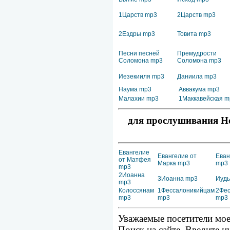
1Царств mp3
2Царств mp3
2Ездры mp3
Товита mp3
Песни песней
Премудрости
Соломона mp3
Соломона mp3
Иезекииля mp3
Даниила mp3
Наума mp3
Аввакума mp3
Малахии mp3
1Маккавейская m
для прослушивания Но
Евангелие
Евангелие от
Еван
от Матфея
Марка mp3
mp3
mp3
2Иоанна
3Иоанна mp3
Иуд
mp3
Колоссянам
1Фессалоникийцам
2Фес
mp3
mp3
mp3
Уважаемые посетители мое
Поиск на сайте. Введите н