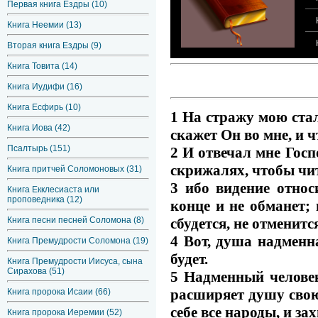
Первая книга Ездры (10)
Книга Неемии (13)
Вторая книга Ездры (9)
Книга Товита (14)
Книга Иудифи (16)
Книга Есфирь (10)
1 На стражу мою стал
Книга Иова (42)
скажет Он во мне, и 
Псалтырь (151)
2 И отвечал мне Госп
скрижалях, чтобы чи
Книга притчей Соломоновых (31)
3 ибо видение относ
Книга Екклесиаста или
проповедника (12)
конце и не обманет; 
сбудется, не отменитс
Книга песни песней Соломона (8)
4 Вот, душа надменн
Книга Премудрости Соломона (19)
будет.
Книга Премудрости Иисуса, сына
Сирахова (51)
5 Надменный человек
расширяет душу свою 
Книга пророка Исаии (66)
себе все народы, и за
Книга пророка Иеремии (52)