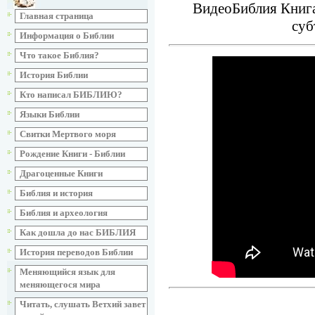
ВидеоБиблия Книга
Главная страница
суб
Информация о Библии
Что такое Библия?
История Библии
Кто написал БИБЛИЮ?
Языки Библии
Свитки Мертвого моря
Рождение Книги - Библии
Драгоценные Книги
Библия и история
Библия и археология
Как дошла до нас БИБЛИЯ
История переводов Библии
Меняющийся язык для
меняющегося мира
Читать, слушать Ветхий завет