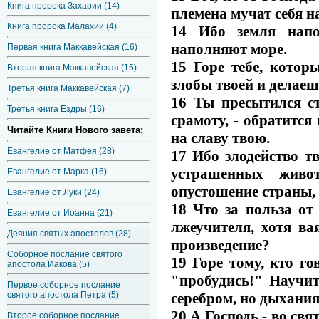
Книга пророка Захарии (14)
племена мучат себя н
Книга пророка Малахии (4)
14 Ибо земля напо
наполняют море.
Первая книга Маккавейская (16)
15 Горе тебе, кото
Вторая книга Маккавейская (15)
злобы твоей и делаеш
Третья книга Маккавейская (7)
16 Ты пресытился с
Третья книга Ездры (16)
срамоту, - обратится
Читайте Книги Нового завета:
на славу твою.
Евангелие от Матфея (28)
17 Ибо злодейство т
устрашенных живот
Евангелие от Марка (16)
опустошение страны, 
Евангелие от Луки (24)
18 Что за польза от
Евангелие от Иоанна (21)
лжеучителя, хотя ва
Деяния святых апостолов (28)
произведение?
Соборное послание святого
19 Горе тому, кто го
апостола Иакова (5)
"пробудись!" Научит
Первое соборное послание
серебром, но дыхания 
святого апостола Петра (5)
20 А Господь - во св
Второе соборное послание