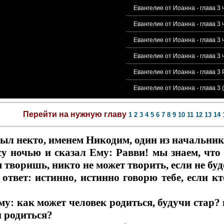
Евангелие от Иоанна - глава 3
Евангелие от Иоанна - глава 3
Евангелие от Иоанна - глава 3
Евангелие от Иоанна - глава 3
Евангелие от Иоанна - глава 3
Евангелие от Иоанна - глава 3
Перейти на нужную главу
1
2
3
4
5
6
7
8
9
10
11
12
13
14
ыл некто, именем Никодим, один из начальник
у ночью и сказал Ему: Равви! мы знаем, что
 творишь, никто не может творить, если не буде
 ответ: истинно, истинно говорю тебе, если к
у: как может человек родиться, будучи стар? 
и родиться?