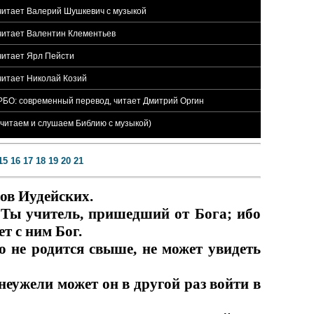
 читает Валерий Шушкевич с музыкой
 читает Валентин Клементьев
 читает Ярл Пейсти
 читает Николай Козий
 РБО: современный перевод, читает Дмитрий Оргин
 (читаем и слушаем Библию с музыкой)
15
16
17
18
19
20
21
ов Иудейских.
 Ты учитель, пришедший от Бога; ибо
т с ним Бог.
то не родится свыше, не может увидеть
неужели может он в другой раз войти в