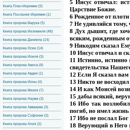
5 Иисус отвечал: ист
Книга Плач Иеремии (5)
Царствие Божие.
Книга Послание Иеремии (1)
6 Рожденное от плоти 
7 Не удивляйся тому,
Книга пророка Варуха (5)
8 Дух дышит, где хоч
Книга пророка Иезекииля (48)
всяким, рожденным о
Книга пророка Даниила (14)
9 Никодим сказал Ему
Книга пророка Осии (14)
10 Иисус отвечал и ск
Книга пророка Иоиля (3)
11 Истинно, истинно 
Книга пророка Амоса (9)
свидетельства Нашего
12 Если Я сказал вам 
Книга пророка Авдия (1)
13 Никто не восходил
Книга пророка Ионы (4)
14 И как Моисей возн
Книга пророка Михея (7)
15 дабы всякий, веру
Книга пророка Наума (3)
16 Ибо так возлюбил
Книга пророка Аввакума (3)
погиб, но имел жизнь
Книга пророка Софонии (3)
17 Ибо не послал Бог
18 Верующий в Него н
Книга пророка Аггея (2)