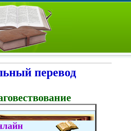
льный перевод
аговествование
нлайн