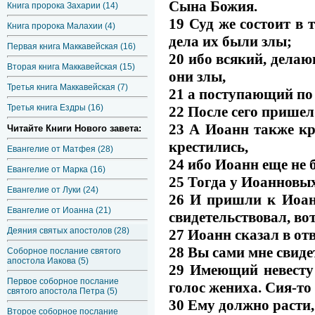
Сына Божия.
Книга пророка Захарии (14)
19 Суд же состоит в 
Книга пророка Малахии (4)
дела их были злы;
Первая книга Маккавейская (16)
20 ибо всякий, делающ
Вторая книга Маккавейская (15)
они злы,
Третья книга Маккавейская (7)
21 а поступающий по 
Третья книга Ездры (16)
22 После сего пришел
23 А Иоанн также кр
Читайте Книги Нового завета:
крестились,
Евангелие от Матфея (28)
24 ибо Иоанн еще не 
Евангелие от Марка (16)
25 Тогда у Иоанновы
Евангелие от Луки (24)
26 И пришли к Иоанн
Евангелие от Иоанна (21)
свидетельствовал, вот
Деяния святых апостолов (28)
27 Иоанн сказал в отв
28 Вы сами мне свидет
Соборное послание святого
апостола Иакова (5)
29 Имеющий невесту 
Первое соборное послание
голос жениха. Сия-то
святого апостола Петра (5)
30 Ему должно расти,
Второе соборное послание