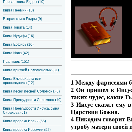
Первая книга Ездры (10)
Книга Неемии (13)
Вторая книга Ездры (9)
Книга Товита (14)
Книга Иудифи (16)
Книга Есфирь (10)
Книга Иова (42)
Псалтырь (151)
Книга притчей Соломоновых (31)
Книга Екклесиаста или
1 Между фарисеями б
проповедника (12)
2 Он пришел к Иисус
Книга песни песней Соломона (8)
таких чудес, какие Ты
Книга Премудрости Соломона (19)
3 Иисус сказал ему в
Книга Премудрости Иисуса, сына
Царствия Божия.
Сирахова (51)
4 Никодим говорит Ем
Книга пророка Исаии (66)
утробу матери своей 
Книга пророка Иеремии (52)