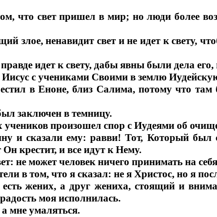
том, что свет пришел в мир; но люди более во
ий злое, ненавидит свет и не идет к свету, чт
правде идет к свету, дабы явны были дела его,
 Иисус с учениками Своими в землю Иудейскую
естил в Еноне, близ Салима, потому что там
был заключен в темницу.
х учеников произошел спор с Иудеями об очищ
у и сказали ему: равви! Тот, Который был
 Он крестит, и все идут к Нему.
ет: не может человек ничего принимать на себя,
ели в том, что я сказал: не я Христос, но я по
есть жених, а друг жениха, стоящий и вним
 радость моя исполнилась.
 а мне умаляться.