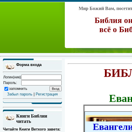
Мир Божий Вам, посетите
Библия он
всё о Би
Форма входа
БИБ
Логин(ник)
Пароль:
запомнить
Забыл пароль
|
Регистрация
Еван
Книги Библии
читать
Евангелие
Читайте Книги Ветхого завета: