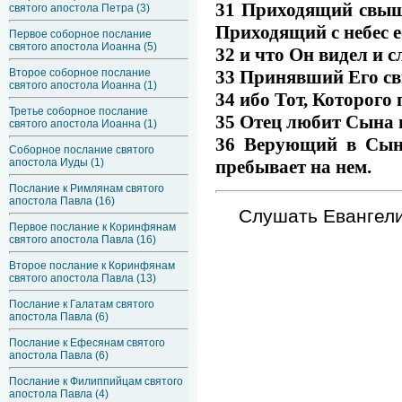
31 Приходящий свыше 
святого апостола Петра (3)
Приходящий с небес е
Первое соборное послание
святого апостола Иоанна (5)
32 и что Он видел и с
33 Принявший Его сви
Второе соборное послание
святого апостола Иоанна (1)
34 ибо Тот, Которого 
Третье соборное послание
35 Отец любит Сына и
святого апостола Иоанна (1)
36 Верующий в Сына
Соборное послание святого
пребывает на нем.
апостола Иуды (1)
Послание к Римлянам святого
апостола Павла (16)
Слушать Евангели
Первое послание к Коринфянам
святого апостола Павла (16)
Второе послание к Коринфянам
святого апостола Павла (13)
Послание к Галатам святого
апостола Павла (6)
Послание к Ефесянам святого
апостола Павла (6)
Послание к Филиппийцам святого
апостола Павла (4)