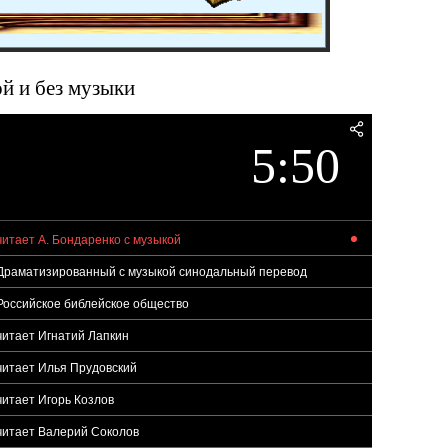
ой и без музыки
5:50
читает А. Бондаренко с музыкой
3 Драматизированный с музыкой синодальный перевод
 Росcийское библейское общество
 читает Игнатий Лапкин
 читает Илья Прудовский
читает Игорь Козлов
 читает Валерий Соколов