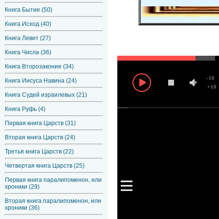
Книга Бытие (50)
Книга Исход (40)
Книга Левит (27)
Книга Числа (36)
Книга Второзаконие (34)
-10
Книга Иисуса Навина (24)
+10
Книга Судей израилевых (21)
Книга Руфь (4)
Первая книга Царств (31)
Вторая книга Царств (24)
Третья книга Царств (22)
Четвертая книга Царств (25)
Первая книга паралипоменон, или
хроники (29)
Вторая книга паралипоменон, или
хроники (36)