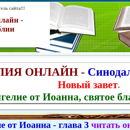
ль сайта!!!
лайн -
блии
ЛИЯ ОНЛАЙН -
Синода
Новый завет
»
гелие от Иоанна, святое бл
 от Иоанна - глава 3
читать о