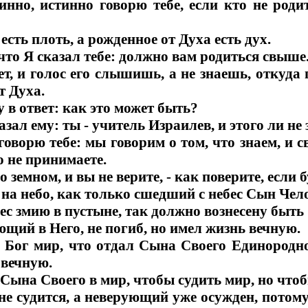
инно, истинно говорю тебе, если кто не роди
есть плоть, а рожденное от Духа есть дух.
 что Я сказал тебе: должно вам родиться свыше
ет, и голос его слышишь, а не знаешь, откуда 
т Духа.
 в ответ: как это может быть?
азал ему: ты - учитель Израилев, и этого ли не
говорю тебе: мы говорим о том, что знаем, и с
 не принимаете.
о земном, и вы не верите, - как поверите, если
 на небо, как только сшедший с небес Сын Чело
ес змию в пустыне, так должно вознесену быть
ющий в Него, не погиб, но имел жизнь вечную.
 Бог мир, что отдал Сына Своего Единородно
 вечную.
 Сына Своего в мир, чтобы судить мир, но чтоб
е судится, а неверующий уже осужден, потому