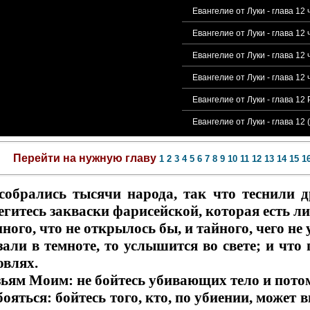
Евангелие от Луки - глава 1
Евангелие от Луки - глава 1
Евангелие от Луки - глава 12
Евангелие от Луки - глава 12
Евангелие от Луки - глава 1
Евангелие от Луки - глава 12
Перейти на нужную главу
1
2
3
4
5
6
7
8
9
10
11
12
13
14
15
1
собрались тысячи народа, так что теснили д
гитесь закваски фарисейской, которая есть ли
ного, что не открылось бы, и тайного, чего не 
зали в темноте, то услышится во свете; и что 
овлях.
зьям Моим: не бойтесь убивающих тело и потом
бояться: бойтесь того, кто, по убиении, может в