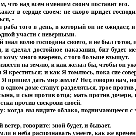
м, что над всем имением своим поставит его.
кажет в сердце своем: не скоро придет господи
ся, -
 раба того в день, в который он не ожидает, и 
 одной участи с неверными.
й знал волю господина своего, и не был готов, и
, и сделал достойное наказания, бит будет м
и кому много вверено, с того больше взыщут.
звести на землю, и как желал бы, чтобы он уже
Я креститься; и как Я томлюсь, пока сие сов
о Я пришел дать мир земле? Нет, говорю вам, но
в одном доме станут разделяться, трое против 
 сына, и сын против отца; мать против дочери,
естка против свекрови своей.
у: когда вы видите облако, поднимающееся с за
 ветер, говорите: зной будет, и бывает.
ли и неба распознавать умеете, как же времени