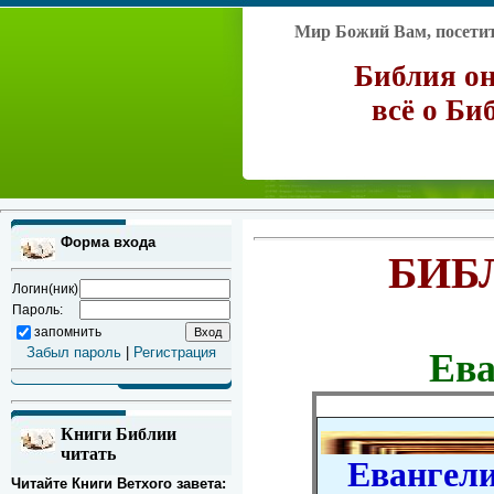
Мир Божий Вам, посетите
Библия он
всё о Би
Форма входа
БИБ
Логин(ник)
Пароль:
запомнить
Забыл пароль
|
Регистрация
Ева
Книги Библии
читать
Евангелие
Читайте Книги Ветхого завета: