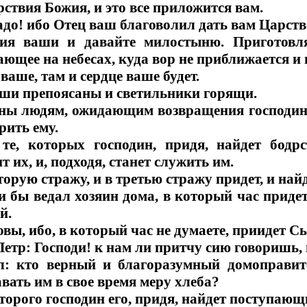
ствия Божия, и это все приложится вам.
тадо! ибо Отец ваш благоволил дать вам Царств
ия ваши и давайте милостыню. Приготовл
ющее на небесах, куда вор не приближается и г
ваше, там и сердце ваше будет.
ваши препоясаны и светильники горящи.
бны людям, ожидающим возвращения господина 
рить ему.
е, которых господин, придя, найдет бодр
 их, и, подходя, станет служить им.
торую стражу, и в третью стражу придет, и най
ли бы ведал хозяин дома, в который час придет
й.
товы, ибо, в который час не думаете, приидет С
Петр: Господи! к нам ли притчу сию говоришь, 
л: кто верный и благоразумный домоправит
вать им в свое время меру хлеба?
оторого господин его, придя, найдет поступающ