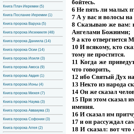
бойтесь.
Книга Плач Иеремии (5)
6 Не пять ли малых пт
Книга Послание Иеремии (1)
7 А у вас и волосы н
8 Сказываю же вам: в
Книга пророка Варуха (5)
Ангелами Божиими;
Книга пророка Иезекииля (48)
9 а кто отвергнется 
Книга пророка Даниила (14)
10 И всякому, кто ск
Книга пророка Осии (14)
тому не простится.
Книга пророка Иоиля (3)
11 Когда же приведут
Книга пророка Амоса (9)
что говорить,
12 ибо Святый Дух на
Книга пророка Авдия (1)
13 Некто из народа с
Книга пророка Ионы (4)
14 Он же сказал чело
Книга пророка Михея (7)
15 При этом сказал и
Книга пророка Наума (3)
имения.
Книга пророка Аввакума (3)
16 И сказал им притч
Книга пророка Софонии (3)
17 и он рассуждал са
18 И сказал: вот что
Книга пророка Аггея (2)