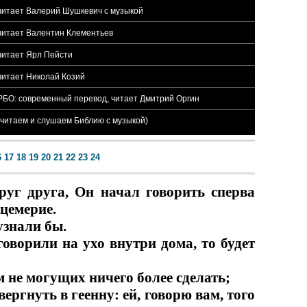
2 читает Валерий Шушкевич с музыкой
2 читает Валентин Клементьев
 читает Ярл Пейсти
 читает Николай Козий
2 РБО: современный перевод, читает Дмитрий Оргин
 (читаем и слушаем Библию с музыкой)
6
17
18
19
20
21
22
23
24
руг друга, Он начал говорить сперва
цемерие.
узнали бы.
говорили на ухо внутри дома, то будет
 не могущих ничего более сделать;
вергнуть в геенну: ей, говорю вам, того