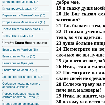
добро мое,
Книга пророка Захарии (14)
19 и скажу душе моей:
Книга пророка Малахии (4)
20 Но Бог сказал ем
Первая книга Маккавейская (16)
заготовил?
Вторая книга Маккавейская (15)
21 Так бывает с тем, 
Третья книга Маккавейская (7)
22 И сказал ученикам
Третья книга Ездры (16)
тела, во что одеться:
23 душа больше пищи,
Читайте Книги Нового завета:
24 Посмотрите на во
Евангелие от Матфея (28)
сколько же вы лучше
Евангелие от Марка (16)
25 Да и кто из вас, з
Евангелие от Луки (24)
26 Итак, если и малей
Евангелие от Иоанна (21)
27 Посмотрите на лил
Деяния святых апостолов (28)
славе своей не одевал
28 Если же траву на п
Соборное послание святого
апостола Иакова (5)
паче вас, маловеры!
Первое соборное послание
29 Итак, не ищите, чт
святого апостола Петра (5)
30 потому что всего э
Второе соборное послание