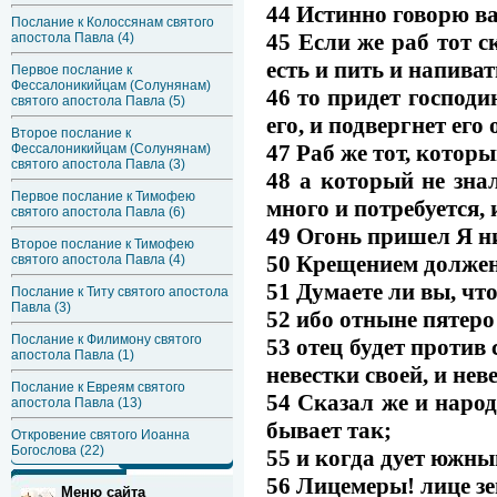
44 Истинно говорю ва
Послание к Колоссянам святого
45 Если же раб тот с
апостола Павла (4)
есть и пить и напивать
Первое послание к
Фессалоникийцам (Солунянам)
46 то придет господин
святого апостола Павла (5)
его, и подвергнет его
Второе послание к
47 Раб же тот, которы
Фессалоникийцам (Солунянам)
святого апостола Павла (3)
48 а который не знал
Первое послание к Тимофею
много и потребуется, 
святого апостола Павла (6)
49 Огонь пришел Я ни
Второе послание к Тимофею
50 Крещением должен 
святого апостола Павла (4)
51 Думаете ли вы, чт
Послание к Титу святого апостола
Павла (3)
52 ибо отныне пятеро 
Послание к Филимону святого
53 отец будет против
апостола Павла (1)
невестки своей, и нев
Послание к Евреям святого
54 Сказал же и народ
апостола Павла (13)
бывает так;
Откровение святого Иоанна
Богослова (22)
55 и когда дует южный
56 Лицемеры! лице зем
Меню сайта