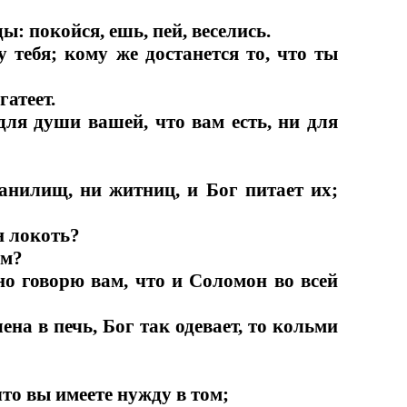
ы: покойся, ешь, пей, веселись.
 тебя; кому же достанется то, что ты
гатеет.
для души вашей, что вам есть, ни для
ранилищ, ни житниц, и Бог питает их;
ин локоть?
ем?
 но говорю вам, что и Соломон во всей
ена в печь, Бог так одевает, то кольми
что вы имеете нужду в том;