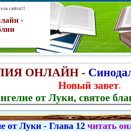
ль сайта!!!
лайн -
блии
ЛИЯ ОНЛАЙН -
Синода
Новый завет
»
нгелие от Луки, святое бла
 от Луки - Глава 12
читать он