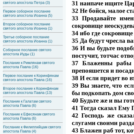
31 наипаче ищите Цар
святого апостола Петра (3)
32 Не бойся, малое с
Первое соборное послание
святого апостола Иоанна (5)
33 Продавайте имен
сокровище неоскудева
Второе соборное послание
святого апостола Иоанна (1)
34 ибо где сокровище 
Третье соборное послание
35 Да будут чресла 
святого апостола Иоанна (1)
36 И вы будьте подо
Соборное послание святого
постучит, тотчас отво
апостола Иуды (1)
37 Блаженны рабы т
Послание к Римлянам святого
апостола Павла (16)
препояшется и посадит
Первое послание к Коринфянам
38 И если придет во в
святого апостола Павла (16)
39 Вы знаете, что ес
Второе послание к Коринфянам
бы подкопать дом сво
святого апостола Павла (13)
40 Будьте же и вы го
Послание к Галатам святого
апостола Павла (6)
41 Тогда сказал Ему 
42 Господь же сказа
Послание к Ефесянам святого
апостола Павла (6)
слугами своими разда
Послание к Филиппийцам святого
43 Блажен раб тот, к
апостола Павла (4)