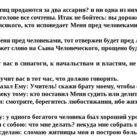
иц продаются за два ассария? и ни одна из них
а голове все сочтены. Итак не бойтесь: вы доро
сякого, кто исповедает Меня пред человеками
Меня пред человеками, тот отвержен будет пре
ажет слово на Сына Человеческого, прощено буд
 вас в синагоги, к начальствам и властям, не 
учит вас в тот час, что должно говорить.
казал Ему: Учитель! скажи брату моему, чтобы 
веку тому: кто поставил Меня судить или делит
м: смотрите, берегитесь любостяжания, ибо жиз
у: у одного богатого человека был хороший ур
м с собою: что мне делать? некуда мне собрать
 сделаю: сломаю житницы мои и построю больш