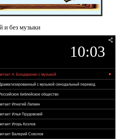
й и без музыки
10:03
 читает А. Бондаренко с музыкой
2 Драматизированный с музыкой синодальный перевод
2 Росcийское библейское общество
 читает Игнатий Лапкин
 читает Илья Прудовский
 читает Игорь Козлов
 читает Валерий Соколов