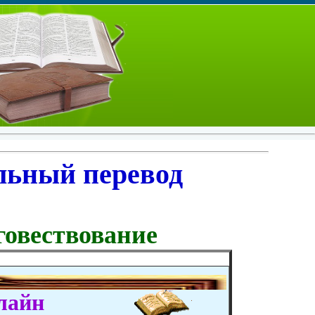
льный перевод
говествование
лайн