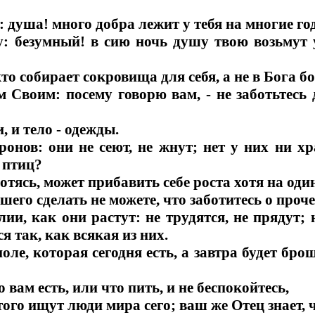
 душа! много добра лежит у тебя на многие год
у: безумный! в сию ночь душу твою возьмут у
кто собирает сокровища для себя, а не в Бога бо
 Своим: посему говорю вам, - не заботьтесь 
 и тело - одежды.
ронов: они не сеют, не жнут; нет у них ни х
 птиц?
аботясь, может прибавить себе роста хотя на од
шего сделать не можете, что заботитесь о проч
ии, как они растут: не трудятся, не прядут;
ся так, как всякая из них.
оле, которая сегодня есть, а завтра будет брош
о вам есть, или что пить, и не беспокойтесь,
того ищут люди мира сего; ваш же Отец знает, 