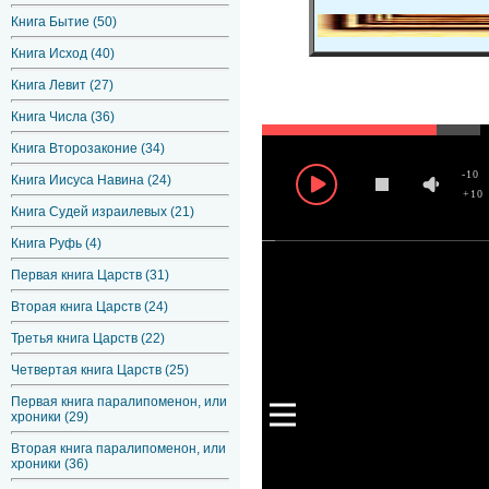
Книга Бытие (50)
Книга Исход (40)
Книга Левит (27)
Книга Числа (36)
Книга Второзаконие (34)
-10
Книга Иисуса Навина (24)
+10
Книга Судей израилевых (21)
Книга Руфь (4)
Первая книга Царств (31)
Вторая книга Царств (24)
Третья книга Царств (22)
Четвертая книга Царств (25)
Первая книга паралипоменон, или
хроники (29)
Вторая книга паралипоменон, или
хроники (36)