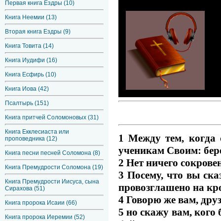
Первая книга Ездры (10)
Книга Неемии (13)
Вторая книга Ездры (9)
Книга Товита (14)
Книга Иудифи (16)
Книга Есфирь (10)
Книга Иова (42)
Псалтырь (151)
Книга притчей Соломоновых (31)
Книга Екклесиаста или
1 Между тем, когда 
проповедника (12)
ученикам Своим: бере
Книга песни песней Соломона (8)
2 Нет ничего сокровен
Книга Премудрости Соломона (19)
3 Посему, что вы ска
Книга Премудрости Иисуса, сына
провозглашено на кр
Сирахова (51)
4 Говорю же вам, дру
Книга пророка Исаии (66)
5 но скажу вам, кого 
Книга пророка Иеремии (52)