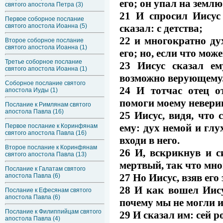
его; он упал на землю
святого апостола Петра (3)
21 И спросил Иисус
Первое соборное послание
сказал: с детства;
святого апостола Иоанна (5)
22 и многократно дух
Второе соборное послание
святого апостола Иоанна (1)
его; но, если что мо
Третье соборное послание
23 Иисус сказал ем
святого апостола Иоанна (1)
возможно верующему
Соборное послание святого
24 И тотчас отец о
апостола Иуды (1)
помоги моему невери
Послание к Римлянам святого
апостола Павла (16)
25 Иисус, видя, что 
ему: дух немой и глу
Первое послание к Коринфянам
святого апостола Павла (16)
входи в него.
Второе послание к Коринфянам
26 И, вскрикнув и с
святого апостола Павла (13)
мертвый, так что мно
Послание к Галатам святого
27 Но Иисус, взяв его 
апостола Павла (6)
28 И как вошел Иису
Послание к Ефесянам святого
апостола Павла (6)
почему мы не могли и
Послание к Филиппийцам святого
29 И сказал им: сей р
апостола Павла (4)