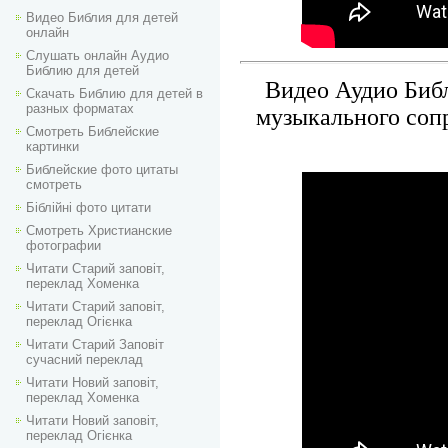
Видео Библия для детей
онлайн
Слушать онлайн Аудио
Библию для детей
Видео Аудио Библ
Скачать Библию для детей в
разных форматах
музыкального соп
Смотреть Библейские
картинки
Библейские фото цитаты
смотреть
Біблійні фото цитати
Смотреть Христианские
фотографии
Читати Старий заповіт,
переклад Хоменка
Читати Старий заповіт,
переклад Огієнка
Читати Старий Заповіт
сучасний переклад
Читати Новий заповіт,
переклад Хоменка
Читати Новий заповіт,
переклад Огієнка