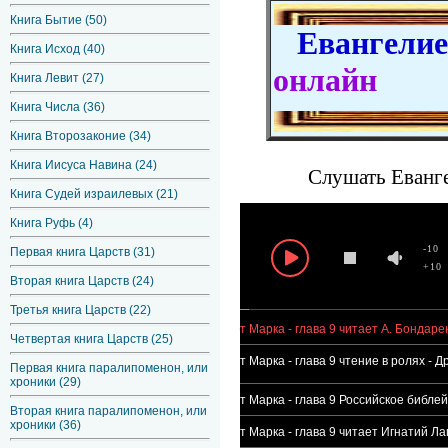
Книга Бытие (50)
Евангелие 
Книга Исход (40)
онлайн
Книга Левит (27)
Книга Числа (36)
Книга Второзаконие (34)
Книга Иисуса Навина (24)
Слушать Еванге
Книга Судей израилевых (21)
Книга Руфь (4)
-10
Первая книга Царств (31)
+10
Вторая книга Царств (24)
Третья книга Царств (22)
Евангелие от Марка - глава 9 читает А. Бондаре
Четвертая книга Царств (25)
Евангелие от Марка - глава 9 чтение в ролях 
Первая книга паралипоменон, или
хроники (29)
Евангелие от Марка - глава 9 Росcийское библе
Вторая книга паралипоменон, или
хроники (36)
Евангелие от Марка - глава 9 читает Игнатий Ла