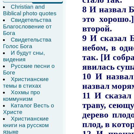
Christian and
Biblical photo quotes
Свидетельства
Благословение от
Бога
Свидетельства
Голос Бога
И будут сны,
видения
Русские песни о
Боге
Христианские
темы в стихах
Хохмы про
коммунизм
Каталог Весть о
Христе
Христианские
книги на русском
языке