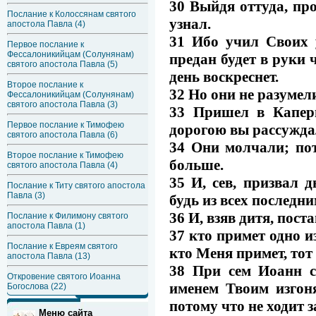
30 Выйдя оттуда, про
Послание к Колоссянам святого
узнал.
апостола Павла (4)
31 Ибо учил Своих 
Первое послание к
Фессалоникийцам (Солунянам)
предан будет в руки ч
святого апостола Павла (5)
день воскреснет.
Второе послание к
32 Но они не разумели
Фессалоникийцам (Солунянам)
святого апостола Павла (3)
33 Пришел в Каперн
Первое послание к Тимофею
дорогою вы рассужда
святого апостола Павла (6)
34 Они молчали; по
Второе послание к Тимофею
больше.
святого апостола Павла (4)
35 И, сев, призвал 
Послание к Титу святого апостола
Павла (3)
будь из всех последни
36 И, взяв дитя, поста
Послание к Филимону святого
апостола Павла (1)
37 кто примет одно и
Послание к Евреям святого
кто Меня примет, тот
апостола Павла (13)
38 При сем Иоанн с
Откровение святого Иоанна
именем Твоим изгоня
Богослова (22)
потому что не ходит з
Меню сайта