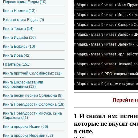
Первая книга Ездры (10)
Евангелие от Марка - глава 9 читает Илья Пруд
Книга Неемии (13)
Евангелие от Марка - глава 9 читает Игорь Козл
Вторая книга Ездры (9)
Евангелие от Марка - глава 9 читает Валерий С
Книга Товита (14)
Евангелие от Марка - глава 9 читает Валерий Ш
Книга Иудифи (16)
Евангелие от Марка - глава 9 читает Валентин 
Книга Есфирь (10)
Евангелие от Марка - глава 9 читает Ярл Пейст
Книга Иова (42)
Евангелие от Марка - глава 9 читает Николай К
Псалтырь (151)
Книга притчей Соломоновых (31)
Евангелие от Марка - глава 9 РБО: современны
Книга Екклесиаста или
Евангелие от Марка - глава 9 (читаем и слушае
проповедника (12)
Книга песни песней Соломона (8)
Перейти 
Книга Премудрости Соломона (19)
Книга Премудрости Иисуса, сына
1 И сказал им: истин
Сирахова (51)
которые не вкусят см
Книга пророка Исаии (66)
в силе.
Книга пророка Иеремии (52)