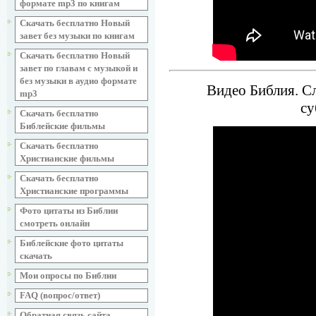
формате mp3 по книгам
Скачать бесплатно Новый
завет без музыки по книгам
Скачать бесплатно Новый
завет по главам с музыкой и
без музыки в аудио формате
Видео Библия. Сл
mp3
су
Скачать бесплатно
Библейские фильмы
Скачать бесплатно
Христианские фильмы
Скачать бесплатно
Христианские программы
Фото цитаты из Библии
смотреть онлайн
Библейские фото цитаты
скачать
Мои опросы по Библии
FAQ (вопрос/ответ)
Обратная связь сайта