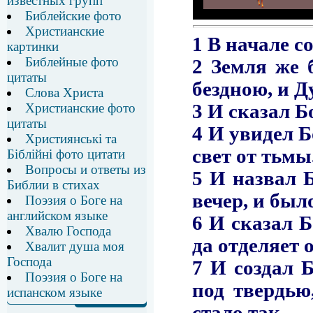
известных групп
Библейские фото
Христианские
картинки
Библейные фото
цитаты
Слова Христа
Христианские фото
цитаты
Християнські та
Біблійні фото цитати
Вопросы и ответы из
Библии в стихах
Поэзия о Боге на
английском языке
Хвалю Господа
Хвалит душа моя
Господа
Поэзия о Боге на
испанском языке