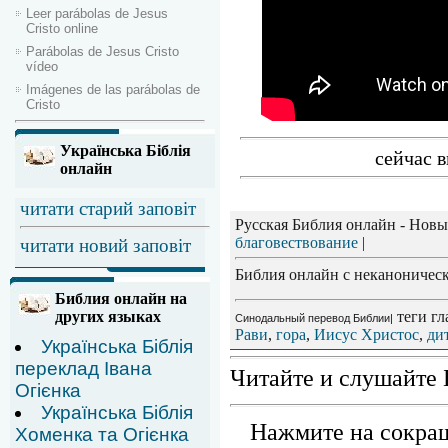
Leer parábolas de Jesus
Cristo online
Parábolas de Jesus Cristo
vídeo
Imágenes de las parábolas de
Cristo
Українська Біблія
сейчас в
онлайн
читати старий заповіт
Русская Библия онлайн - Новы
благовествование
|
читати новий заповіт
Библия онлайн с неканоническ
Библия онлайн на
теги гл
других языках
Синодальный перевод Библии|
Рави
,
гора
,
Иисус Христос
,
ди
Українська Біблія
переклад Івана
Читайте и слушайте 
Огієнка
Українська Біблія
Нажмите на сокращ
Хоменка та Огієнка