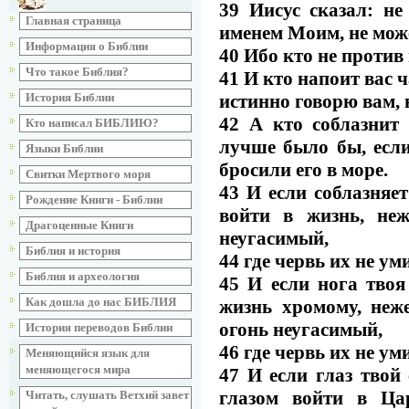
39 Иисус сказал: не
Главная страница
именем Моим, не може
Информация о Библии
40 Ибо кто не против в
Что такое Библия?
41 И кто напоит вас 
истинно говорю вам, 
История Библии
42 А кто соблазнит
Кто написал БИБЛИЮ?
лучше было бы, есл
Языки Библии
бросили его в море.
Свитки Мертвого моря
43 И если соблазняет
Рождение Книги - Библии
войти в жизнь, не
Драгоценные Книги
неугасимый,
Библия и история
44 где червь их не ум
Библия и археология
45 И если нога твоя 
Как дошла до нас БИБЛИЯ
жизнь хромому, неж
огонь неугасимый,
История переводов Библии
46 где червь их не ум
Меняющийся язык для
меняющегося мира
47 И если глаз твой 
глазом войти в Ца
Читать, слушать Ветхий завет