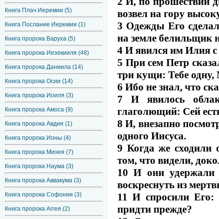
2 И, по прошествии д
Книга Плач Иеремии (5)
возвел на гору высок
3 Одежды Его сделал
Книга Послание Иеремии (1)
на земле белильщик 
Книга пророка Варуха (5)
4 И явился им Илия с
Книга пророка Иезекииля (48)
5 При сем Петр сказа
Книга пророка Даниила (14)
три кущи: Тебе одну,
Книга пророка Осии (14)
6 Ибо не знал, что ск
Книга пророка Иоиля (3)
7 И явилось облак
глаголющий: Сей ест
Книга пророка Амоса (9)
8 И, внезапно посмотр
Книга пророка Авдия (1)
одного Иисуса.
Книга пророка Ионы (4)
9 Когда же сходили 
Книга пророка Михея (7)
том, что видели, док
Книга пророка Наума (3)
10 И они удержали 
Книга пророка Аввакума (3)
воскреснуть из мертв
11 И спросили Его:
Книга пророка Софонии (3)
придти прежде?
Книга пророка Аггея (2)