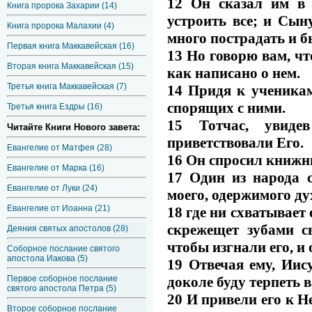
12 Он сказал им в 
Книга пророка Захарии (14)
устроить все; и Сын
Книга пророка Малахии (4)
много пострадать и б
Первая книга Маккавейская (16)
13 Но говорю вам, чт
Вторая книга Маккавейская (15)
как написано о нем.
Третья книга Маккавейская (7)
14 Придя к ученикам
спорящих с ними.
Третья книга Ездры (16)
15 Тотчас, увидев
Читайте Книги Нового завета:
приветствовали Его.
Евангелие от Матфея (28)
16 Он спросил книжни
Евангелие от Марка (16)
17 Один из народа с
Евангелие от Луки (24)
моего, одержимого д
Евангелие от Иоанна (21)
18 где ни схватывает 
скрежещет зубами с
Деяния святых апостолов (28)
чтобы изгнали его, и 
Соборное послание святого
апостола Иакова (5)
19 Отвечая ему, Иису
доколе буду терпеть 
Первое соборное послание
святого апостола Петра (5)
20 И привели его к Н
Второе соборное послание