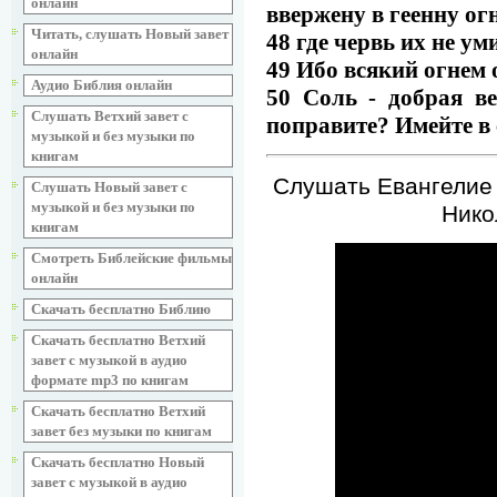
онлайн
ввержену в геенну ог
Читать, слушать Новый завет
48 где червь их не ум
онлайн
49 Ибо всякий огнем 
Аудио Библия онлайн
50 Соль - добрая ве
Слушать Ветхий завет с
поправите? Имейте в 
музыкой и без музыки по
книгам
Слушать Евангелие 
Слушать Новый завет с
музыкой и без музыки по
Нико
книгам
Смотреть Библейские фильмы
онлайн
Скачать бесплатно Библию
Скачать бесплатно Ветхий
завет с музыкой в аудио
формате mp3 по книгам
Скачать бесплатно Ветхий
завет без музыки по книгам
Скачать бесплатно Новый
завет с музыкой в аудио