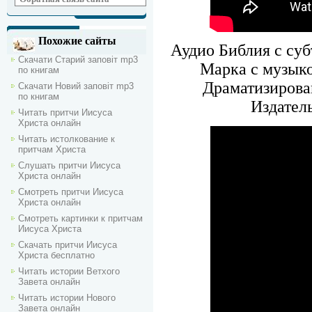
Похожие сайты
Аудио Библия с суб
Скачати Старий заповіт mp3
Марка с музыко
по книгам
Драматизирова
Скачати Новий заповіт mp3
по книгам
Издател
Читать притчи Иисуса
Христа онлайн
Читать истолкование к
притчам Христа
Слушать притчи Иисуса
Христа онлайн
Смотреть притчи Иисуса
Христа онлайн
Смотреть картинки к притчам
Иисуса Христа
Скачать притчи Иисуса
Христа бесплатно
Читать истории Ветхого
Завета онлайн
Читать истории Нового
Завета онлайн