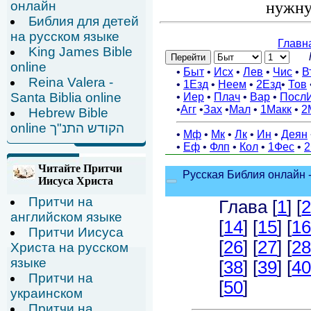
онлайн
нужну
Библия для детей
на русском языке
King James Bible
online
Reina Valera -
Santa Biblia online
Hebrew Bible
online הקודש התנ"ך
Читайте Притчи
Иисуса Христа
Притчи на
английском языке
Притчи Иисуса
Христа на русском
языке
Притчи на
украинском
Притчи на