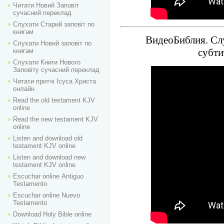
Читати Новий Заповіт
сучасний переклад
Слухати Старий заповіт по
книгам
ВидеоБиблия. Слу
Слухати Новий заповіт по
субти
книгам
Слухати Книги Нового
Заповіту сучасний переклад
Читати притчі Ісуса Христа
онлайн
Read the old testament KJV
online
Read the new testament KJV
online
Listen and download old
testament KJV online
Listen and download new
testament KJV online
Escuchar online Аntiguo
Testamento
Escuchar online Nuevo
Testamento
Download Holy Bible online