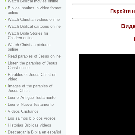
Watch Biblical movies online
Biblical psalms in video format
Перейти 
online
Watch Christian videos online
Виде
Watch Biblical cartoons online
Watch Bible Stories for
Children online
Watch Christian pictures
online
Read parables of Jesus online
Listen the parables of Jesus
Christ online
Parables of Jesus Christ on
video
Images of the parables of
Jesus Christ
Leer el Antiguo Testamento
Leer el Nuevo Testamento
Videos Cristianos
Los salmos bíblicos vídeos
Histórias Bíblicas videos
Descargar la Biblia en español