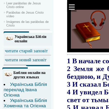
Leer parábolas de Jesus
Cristo online
Parábolas de Jesus Cristo
vídeo
Imágenes de las parábolas de
Cristo
Українська Біблія
онлайн
читати старий заповіт
читати новий заповіт
Библия онлайн на
других языках
Українська Біблія
переклад Івана
Огієнка
Українська Біблія
Хоменка та Огієнка