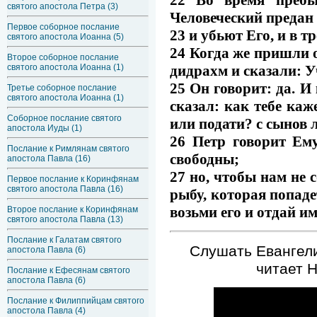
святого апостола Петра (3)
Человеческий предан 
Первое соборное послание
23 и убьют Его, и в т
святого апостола Иоанна (5)
24 Когда же пришли 
Второе соборное послание
дидрахм и сказали: 
святого апостола Иоанна (1)
25 Он говорит: да. И 
Третье соборное послание
святого апостола Иоанна (1)
сказал: как тебе ка
Соборное послание святого
или подати? с сынов 
апостола Иуды (1)
26 Петр говорит Ему
Послание к Римлянам святого
свободны;
апостола Павла (16)
27 но, чтобы нам не с
Первое послание к Коринфянам
святого апостола Павла (16)
рыбу, которая попадет
возьми его и отдай им
Второе послание к Коринфянам
святого апостола Павла (13)
Послание к Галатам святого
Слушать Евангели
апостола Павла (6)
читает 
Послание к Ефесянам святого
апостола Павла (6)
Послание к Филиппийцам святого
апостола Павла (4)