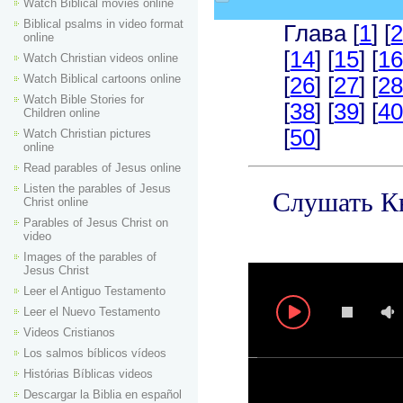
Watch Biblical movies online
Biblical psalms in video format
online
Watch Christian videos online
Watch Biblical cartoons online
Watch Bible Stories for
Children online
Watch Christian pictures
online
Read parables of Jesus online
Listen the parables of Jesus
Christ online
Parables of Jesus Christ on
video
Images of the parables of
Jesus Christ
Leer el Antiguo Testamento
Leer el Nuevo Testamento
Videos Cristianos
Los salmos bíblicos vídeos
Histórias Bíblicas videos
Descargar la Biblia en español