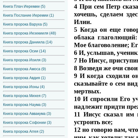
4 При сем Петр сказа
Книга Плач Иеремии (5)
хочешь, сделаем зде
Книга Послание Иеремии (1)
Илии.
Книга пророка Варуха (5)
5 Когда он еще говор
Книга пророка Иезекииля (48)
облака глаголющий
Книга пророка Даниила (14)
Мое благоволение; Ег
6 И, услышав, ученик
Книга пророка Осии (14)
7 Но Иисус, приступив
Книга пророка Иоиля (3)
8 Возведя же очи свои
Книга пророка Амоса (9)
9 И когда сходили он
Книга пророка Авдия (1)
сказывайте о сем вид
Книга пророка Ионы (4)
мертвых.
Книга пророка Михея (7)
10 И спросили Его у
Книга пророка Наума (3)
надлежит придти пре
11 Иисус сказал им 
Книга пророка Аввакума (3)
устроить все;
Книга пророка Софонии (3)
12 но говорю вам, что
Книга пророка Аггея (2)
ним, как хотели; так