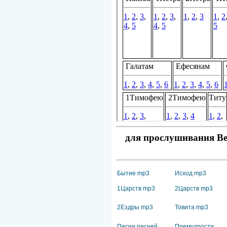
для прослушивания Вет
Бытие mp3
Исход mp3
1Царств mp3
2Царств mp3
2Ездры mp3
Товита mp3
Песни песней
Премудрости