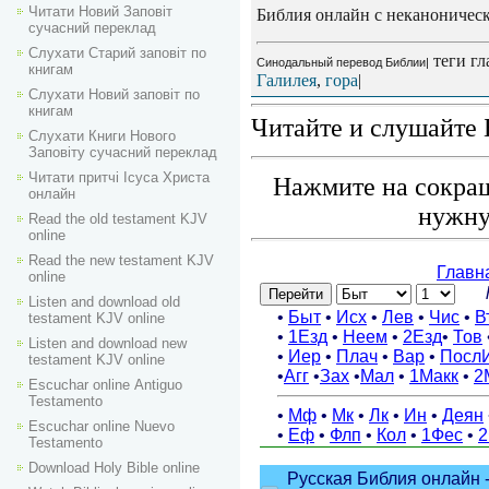
Читати Новий Заповіт
Библия онлайн с неканоническ
сучасний переклад
Слухати Старий заповіт по
теги гл
Синодальный перевод Библии|
книгам
Галилея
,
гора
|
Слухати Новий заповіт по
книгам
Читайте и слушайте 
Слухати Книги Нового
Заповіту сучасний переклад
Читати притчі Ісуса Христа
Нажмите на сокращ
онлайн
нужну
Read the old testament KJV
online
Read the new testament KJV
online
Listen and download old
testament KJV online
Listen and download new
testament KJV online
Escuchar online Аntiguo
Testamento
Escuchar online Nuevo
Testamento
Download Holy Bible online