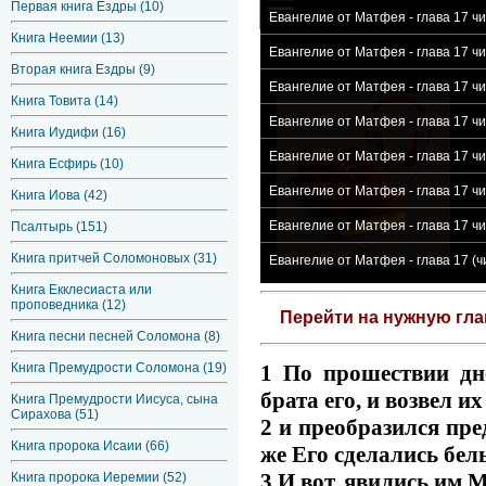
Первая книга Ездры (10)
Евангелие от Матфея - глава 17 ч
Книга Неемии (13)
Евангелие от Матфея - глава 17 ч
Вторая книга Ездры (9)
Евангелие от Матфея - глава 17 ч
Книга Товита (14)
Евангелие от Матфея - глава 17 ч
Книга Иудифи (16)
Евангелие от Матфея - глава 17 ч
Книга Есфирь (10)
Евангелие от Матфея - глава 17 ч
Книга Иова (42)
Евангелие от Матфея - глава 17 ч
Псалтырь (151)
Книга притчей Соломоновых (31)
Евангелие от Матфея - глава 17 (
Книга Екклесиаста или
проповедника (12)
Перейти на нужную гл
Книга песни песней Соломона (8)
1 По прошествии дн
Книга Премудрости Соломона (19)
брата его, и возвел и
Книга Премудрости Иисуса, сына
Сирахова (51)
2 и преобразился пре
Книга пророка Исаии (66)
же Его сделались белы
3 И вот, явились им 
Книга пророка Иеремии (52)