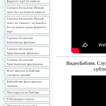
формате mp3 по книгам
Скачать бесплатно Новый
завет без музыки по книгам
Скачать бесплатно Новый
завет по главам с музыкой и
без музыки в аудио формате
mp3
Скачать бесплатно
Библейские фильмы
Скачать бесплатно
Христианские фильмы
Скачать бесплатно
ВидеоБиблия. Слуш
Христианские программы
субти
Фото цитаты из Библии
смотреть онлайн
Библейские фото цитаты
скачать
Мои опросы по Библии
FAQ (вопрос/ответ)
Обратная связь сайта