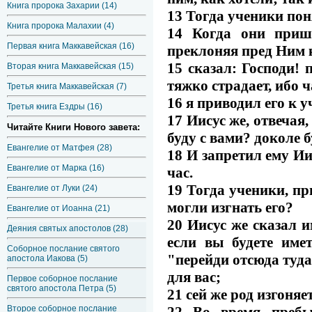
Книга пророка Захарии (14)
13 Тогда ученики пон
Книга пророка Малахии (4)
14 Когда они приш
Первая книга Маккавейская (16)
преклоняя пред Ним 
15 сказал: Господи! 
Вторая книга Маккавейская (15)
тяжко страдает, ибо ч
Третья книга Маккавейская (7)
16 я приводил его к у
Третья книга Ездры (16)
17 Иисус же, отвечая
Читайте Книги Нового завета:
буду с вами? доколе б
Евангелие от Матфея (28)
18 И запретил ему Иис
Евангелие от Марка (16)
час.
19 Тогда ученики, пр
Евангелие от Луки (24)
могли изгнать его?
Евангелие от Иоанна (21)
20 Иисус же сказал 
Деяния святых апостолов (28)
если вы будете имет
Соборное послание святого
"перейди отсюда туда"
апостола Иакова (5)
для вас;
Первое соборное послание
святого апостола Петра (5)
21 сей же род изгоня
22 Во время пребы
Второе соборное послание