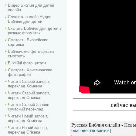
Видео Библия для детей
онлайн
Слушать онлайн Аудио
Библию для детей
Скачать Библию для детей в
разных форматах
Смотреть Библейские
картинки
Библейские фото цитаты
смотреть
Біблійні фото цитати
Смотреть Христианские
фотографии
Читати Старий заповіт,
переклад Хоменка
Читати Старий заповіт,
переклад Огієнка
сейчас вы
Читати Старий Заповіт
сучасний переклад
Читати Новий заповіт,
переклад Хоменка
Русская Библия онлайн - Новы
Читати Новий заповіт,
благовествование
|
переклад Огієнка