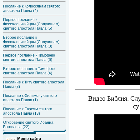
Послание к Колоссянам святого
апостола Павла (4)
Первое послание к
Фессалоникийцам (Солунянам)
святого апостола Павла (5)
Второе послание к
Фессалоникийцам (Солунянам)
святого апостола Павла (3)
Первое послание к Тимофею
святого апостола Павла (6)
Второе послание к Тимофею
святого апостола Павла (4)
Послание к Титу святого апостола
Павла (3)
Послание к Филимону святого
Видео Библия. Слу
апостола Павла (1)
су
Послание к Евреям святого
апостола Павла (13)
Откровение святого Иоанна
Богослова (22)
Меню сайта