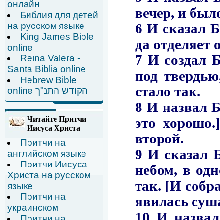
онлайн
Библия для детей
на русском языке
King James Bible
online
Reina Valera -
Santa Biblia online
Hebrew Bible
online הקודש התנ"ך
Читайте Притчи
Иисуса Христа
Притчи на
английском языке
Притчи Иисуса
Христа на русском
языке
Притчи на
украинском
Притчи на