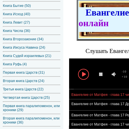
Книга Бытие (50)
Евангелие 
Книга Исход (40)
онлайн
Книга Левит (27)
Книга Числа (36)
Книга Второзаконие (34)
Книга Иисуса Навина (24)
Слушать Евангел
Книга Судей израилевых (21)
Книга Руфь (4)
-10
Первая книга Царств (31)
+10
Вторая книга Царств (24)
Третья книга Царств (22)
Евангелие от Матфея - глава 17 ч
Четвертая книга Царств (25)
Евангелие от Матфея - глава 17 
Первая книга паралипоменон, или
хроники (29)
Евангелие от Матфея - глава 17 Р
Вторая книга паралипоменон, или
хроники (36)
Евангелие от Матфея - глава 17 ч