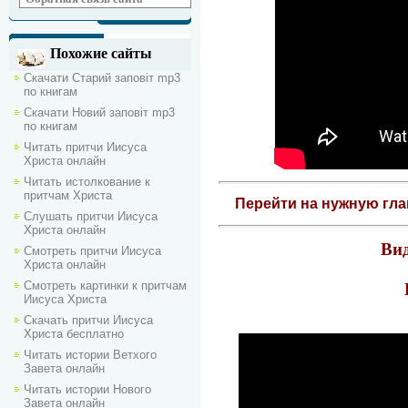
Похожие сайты
Скачати Старий заповіт mp3
по книгам
Скачати Новий заповіт mp3
по книгам
Читать притчи Иисуса
Христа онлайн
Читать истолкование к
притчам Христа
Перейти на нужную гл
Слушать притчи Иисуса
Христа онлайн
Вид
Смотреть притчи Иисуса
Христа онлайн
Смотреть картинки к притчам
Иисуса Христа
Скачать притчи Иисуса
Христа бесплатно
Читать истории Ветхого
Завета онлайн
Читать истории Нового
Завета онлайн