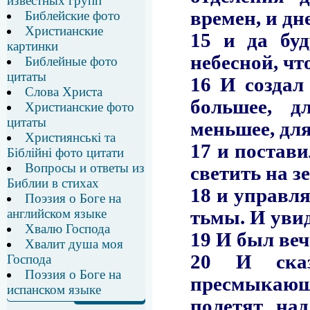
известных групп
Библейские фото
Христианские
картинки
Библейные фото
цитаты
Слова Христа
Христианские фото
цитаты
Християнські та
Біблійні фото цитати
Вопросы и ответы из
Библии в стихах
Поэзия о Боге на
английском языке
Хвалю Господа
Хвалит душа моя
Господа
Поэзия о Боге на
испанском языке