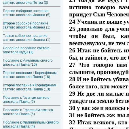
святого апостола Петра (3)
истинно говорю вам
Первое соборное послание
приидет Сын Человеч
святого апостола Иоанна (5)
24 Ученик не выше уч
Второе соборное послание
25 довольно для учен
святого апостола Иоанна (1)
чтобы он был, как
Третье соборное послание
святого апостола Иоанна (1)
веельзевулом, не тем
Соборное послание святого
26 Итак не бойтесь и
апостола Иуды (1)
бы, и тайного, что не
Послание к Римлянам святого
27 Что говорю вам 
апостола Павла (16)
слышите, проповедуйт
Первое послание к Коринфянам
святого апостола Павла (16)
28 И не бойтесь убив
более того, кто может
Второе послание к Коринфянам
святого апостола Павла (13)
29 Не две ли малые п
Послание к Галатам святого
упадет на землю без 
апостола Павла (6)
30 у вас же и волосы 
Послание к Ефесянам святого
31 не бойтесь же: вы
апостола Павла (6)
32 Итак всякого, кто
Послание к Филиппийцам святого
апостола Павла (4)