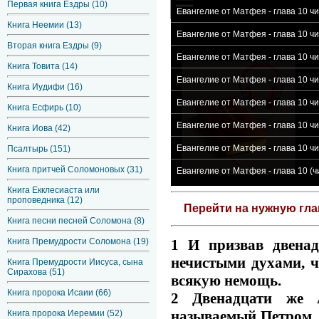
Первая книга Ездры (10)
Евангелие от Матфея - глава 10 ч
Книга Неемии (13)
Евангелие от Матфея - глава 10 ч
Вторая книга Ездры (9)
Евангелие от Матфея - глава 10 ч
Книга Товита (14)
Евангелие от Матфея - глава 10 
Книга Иудифи (16)
Евангелие от Матфея - глава 10 ч
Книга Есфирь (10)
Евангелие от Матфея - глава 10 ч
Книга Иова (42)
Евангелие от Матфея - глава 10 ч
Псалтырь (151)
Книга притчей Соломоновых (31)
Евангелие от Матфея - глава 10 (
Книга Екклесиаста или
проповедника (12)
Перейти на нужную гл
Книга песни песней Соломона (8)
1 И призвав двена
Книга Премудрости Соломона (19)
нечистыми духами, ч
Книга Премудрости Иисуса, сына
Сирахова (51)
всякую немощь.
Книга пророка Исаии (66)
2 Двенадцати же 
называемый Петром, и
Книга пророка Иеремии (52)