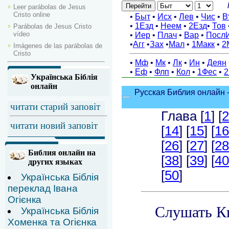
Leer parábolas de Jesus
Cristo online
Parábolas de Jesus Cristo
vídeo
Imágenes de las parábolas de
Cristo
Українська Біблія
онлайн
читати старий заповіт
читати новий заповіт
Библия онлайн на
других языках
Українська Біблія
переклад Івана
Огієнка
Українська Біблія
Хоменка та Огієнка