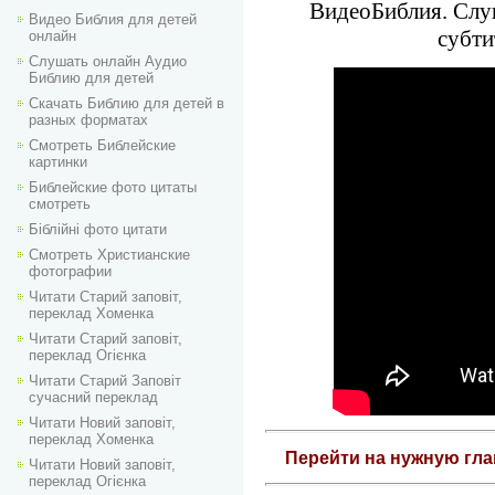
ВидеоБиблия. Слуш
Видео Библия для детей
субти
онлайн
Слушать онлайн Аудио
Библию для детей
Скачать Библию для детей в
разных форматах
Смотреть Библейские
картинки
Библейские фото цитаты
смотреть
Біблійні фото цитати
Смотреть Христианские
фотографии
Читати Старий заповіт,
переклад Хоменка
Читати Старий заповіт,
переклад Огієнка
Читати Старий Заповіт
сучасний переклад
Читати Новий заповіт,
переклад Хоменка
Перейти на нужную гл
Читати Новий заповіт,
переклад Огієнка