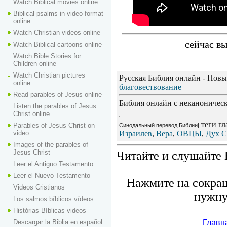
Watch Biblical movies online
Biblical psalms in video format
online
Watch Christian videos online
сейчас вы
Watch Biblical cartoons online
Watch Bible Stories for
Children online
Watch Christian pictures
Русская Библия онлайн - Новы
online
благовествование
|
Read parables of Jesus online
Библия онлайн с неканоническ
Listen the parables of Jesus
Christ online
теги гл
Parables of Jesus Christ on
Синодальный перевод Библии|
Израилев
,
Вера
,
ОВЦЫ
,
Дух С
video
Images of the parables of
Jesus Christ
Читайте и слушайте 
Leer el Antiguo Testamento
Leer el Nuevo Testamento
Нажмите на сокращ
Videos Cristianos
нужну
Los salmos bíblicos vídeos
Histórias Bíblicas videos
Descargar la Biblia en español