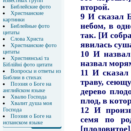
известных групп
Библейские фото
Христианские
картинки
Библейные фото
цитаты
Слова Христа
Христианские фото
цитаты
Християнські та
Біблійні фото цитати
Вопросы и ответы из
Библии в стихах
Поэзия о Боге на
английском языке
Хвалю Господа
Хвалит душа моя
Господа
Поэзия о Боге на
испанском языке