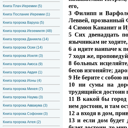
его,
Книга Плач Иеремии (5)
3 Филипп и Варфол
Книга Послание Иеремии (1)
Леввей, прозванный 
Книга пророка Варуха (5)
4 Симон Кананит и Иу
Книга пророка Иезекииля (48)
5 Сих двенадцать по
Книга пророка Даниила (14)
язычникам не ходите,
6 а идите наипаче к 
Книга пророка Осии (14)
7 ходя же, проповеду
Книга пророка Иоиля (3)
8 больных исцеляйте
Книга пророка Амоса (9)
бесов изгоняйте; дар
Книга пророка Авдия (1)
9 Не берите с собою н
Книга пророка Ионы (4)
10 ни сумы на доро
Книга пророка Михея (7)
трудящийся достоин 
Книга пророка Наума (3)
11 В какой бы город
нем достоин, и там ос
Книга пророка Аввакума (3)
12 а входя в дом, при
Книга пророка Софонии (3)
13 и если дом будет 
Книга пророка Аггея (2)
будет достоин, то мир