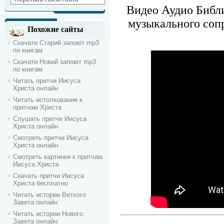
Видео Аудио Библи
музыкального соп
Похожие сайты
Скачати Старий заповіт mp3
по книгам
Скачати Новий заповіт mp3
по книгам
Читать притчи Иисуса
Христа онлайн
Читать истолкование к
притчам Христа
Слушать притчи Иисуса
Христа онлайн
Смотреть притчи Иисуса
Христа онлайн
Смотреть картинки к притчам
Иисуса Христа
Скачать притчи Иисуса
Христа бесплатно
Читать истории Ветхого
Завета онлайн
Читать истории Нового
Завета онлайн