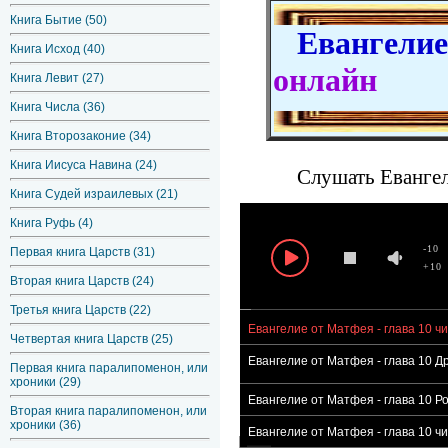
Книга Бытие (50)
Евангелие 
Книга Исход (40)
онлайн
Книга Левит (27)
Книга Числа (36)
Книга Второзаконие (34)
Книга Иисуса Навина (24)
Слушать Евангел
Книга Судей израилевых (21)
Книга Руфь (4)
-10
Первая книга Царств (31)
+10
Вторая книга Царств (24)
Третья книга Царств (22)
Евангелие от Матфея - глава 10 ч
Четвертая книга Царств (25)
Евангелие от Матфея - глава 10 
Первая книга паралипоменон, или
хроники (29)
Евангелие от Матфея - глава 10 Р
Вторая книга паралипоменон, или
хроники (36)
Евангелие от Матфея - глава 10 ч