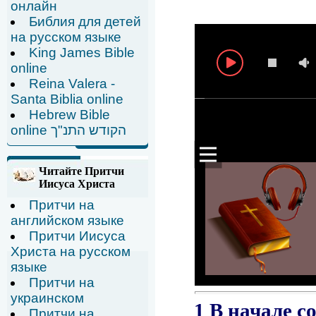
онлайн
Библия для детей
на русском языке
King James Bible
online
Reina Valera -
Santa Biblia online
Hebrew Bible
online הקודש התנ"ך
Читайте Притчи
Иисуса Христа
Притчи на
английском языке
Притчи Иисуса
Христа на русском
языке
Притчи на
украинском
Притчи на