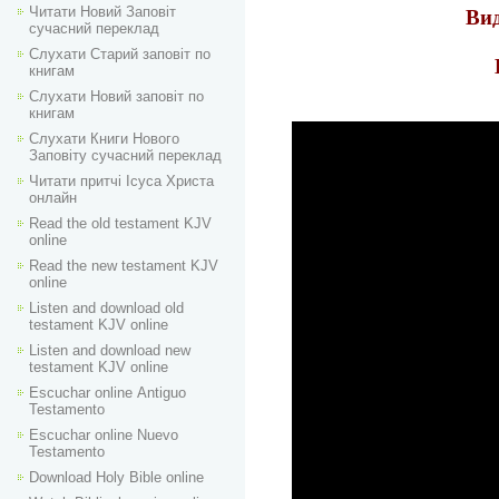
Читати Новий Заповіт
Вид
сучасний переклад
Слухати Старий заповіт по
книгам
Слухати Новий заповіт по
книгам
Слухати Книги Нового
Заповіту сучасний переклад
Читати притчі Ісуса Христа
онлайн
Read the old testament KJV
online
Read the new testament KJV
online
Listen and download old
testament KJV online
Listen and download new
testament KJV online
Escuchar online Аntiguo
Testamento
Escuchar online Nuevo
Testamento
Download Holy Bible online