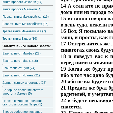
Книга пророка Захарии (14)
14 А если кто не при
Книга пророка Малахии (4)
дома или из города то
Первая книга Маккавейская (16)
15 истинно говорю ва
в день суда, нежели г
Вторая книга Маккавейская (15)
16 Вот, Я посылаю ва
Третья книга Маккавейская (7)
змии, и просты, как г
Третья книга Ездры (16)
17 Остерегайтесь же 
Читайте Книги Нового завета:
синагогах своих будут
Евангелие от Матфея (28)
18 и поведут вас к 
Евангелие от Марка (16)
перед ними и язычни
19 Когда же будут пр
Евангелие от Луки (24)
ибо в тот час дано буд
Евангелие от Иоанна (21)
20 ибо не вы будете г
Деяния святых апостолов (28)
21 Предаст же брат бр
Соборное послание святого
родителей, и умертвят
апостола Иакова (5)
22 и будете ненавид
Первое соборное послание
святого апостола Петра (5)
спасется.
23 Когда же будут г
Второе соборное послание