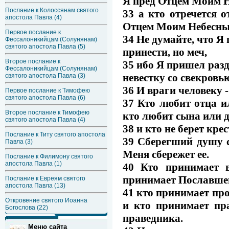
Я пред Отцем Моим 
Послание к Колоссянам святого
33 а кто отречется 
апостола Павла (4)
Отцем Моим Небесны
Первое послание к
34 Не думайте, что Я
Фессалоникийцам (Солунянам)
святого апостола Павла (5)
принести, но меч,
Второе послание к
35 ибо Я пришел разде
Фессалоникийцам (Солунянам)
невестку со свекровью
святого апостола Павла (3)
36 И враги человеку 
Первое послание к Тимофею
святого апостола Павла (6)
37 Кто любит отца и
Второе послание к Тимофею
кто любит сына или д
святого апостола Павла (4)
38 и кто не берет кре
Послание к Титу святого апостола
39 Сберегший душу с
Павла (3)
Меня сбережет ее.
Послание к Филимону святого
апостола Павла (1)
40 Кто принимает 
принимает Пославше
Послание к Евреям святого
апостола Павла (13)
41 кто принимает про
Откровение святого Иоанна
и кто принимает пр
Богослова (22)
праведника.
Меню сайта