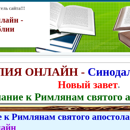
ль сайта!!!
лайн -
блии
ЛИЯ ОНЛАЙН -
Синода
Новый завет
»
ание к Римлянам святого 
к Римлянам святого апостола 
лайн