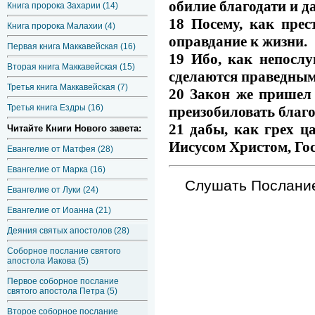
обилие благодати и д
Книга пророка Захарии (14)
18 Посему, как прес
Книга пророка Малахии (4)
оправдание к жизни.
Первая книга Маккавейская (16)
19 Ибо, как непосл
Вторая книга Маккавейская (15)
сделаются праведным
Третья книга Маккавейская (7)
20 Закон же пришел 
Третья книга Ездры (16)
преизобиловать благо
21 дабы, как грех ц
Читайте Книги Нового завета:
Иисусом Христом, Го
Евангелие от Матфея (28)
Евангелие от Марка (16)
Слушать Послание 
Евангелие от Луки (24)
Евангелие от Иоанна (21)
Деяния святых апостолов (28)
Соборное послание святого
апостола Иакова (5)
Первое соборное послание
святого апостола Петра (5)
Второе соборное послание