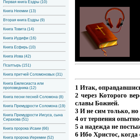
Первая книга Ездры (10)
Книга Неемии (13)
Вторая книга Ездры (9)
Книга Товита (14)
Книга Иудифи (16)
Книга Есфирь (10)
Книга Иова (42)
Псалтырь (151)
Книга притчей Соломоновых (31)
Книга Екклесиаста или
1 Итак, оправдавшись
проповедника (12)
2 через Которого ве
Книга песни песней Соломона (8)
славы Божией.
Книга Премудрости Соломона (19)
3 И не сим только, но
Книга Премудрости Иисуса, сына
4 от терпения опытно
Сирахова (51)
5 а надежда не посты
Книга пророка Исаии (66)
6 Ибо Христос, когда
Книга пророка Иеремии (52)