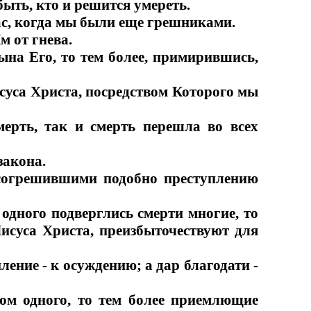
быть, кто и решится умереть.
нас, когда мы были еще грешниками.
м от гнева.
ына Его, то тем более, примирившись,
исуса Христа, посредством Которого мы
мерть, так и смерть перешла во всех
закона.
есогрешившими подобно преступлению
 одного подверглись смерти многие, то
Иисуса Христа, преизбыточествуют для
ление - к осуждению; а дар благодати -
вом одного, то тем более приемлющие