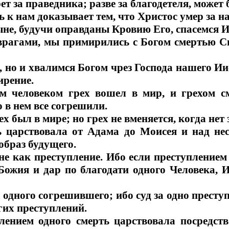
ет за праведника; разве за благодетеля, может 
 к нам доказывает тем, что Христос умер за 
ыне, будучи оправданы Кровию Его, спасемся И
 врагами, мы примирились с Богом смертью С
о, но и хвалимся Богом чрез Господа нашего И
ирение.
м человеком грех вошел в мир, и грехом с
о в нем все согрешили.
ех был в мире; но грех не вменяется, когда нет 
ь царствовала от Адама до Моисея и над н
образ будущего.
не как преступление. Ибо если преступлением
 Божия и дар по благодати одного Человека, 
а одного согрешившего; ибо суд за одно преступ
гих преступлений.
лением одного смерть царствовала посредст