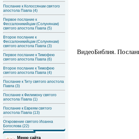
Послание к Колоссянам святого
апостола Павла (4)
Первое послание к
Фессалоникийцам (Солунянам)
святого апостола Павла (5)
Второе послание к
Фессалоникийцам (Солунянам)
святого апостола Павла (3)
ВидеоБиблия. Послани
Первое послание к Тимофею
святого апостола Павла (6)
Второе послание к Тимофею
святого апостола Павла (4)
Послание к Титу святого апостола
Павла (3)
Послание к Филимону святого
апостола Павла (1)
Послание к Евреям святого
апостола Павла (13)
Откровение святого Иоанна
Богослова (22)
Меню сайта