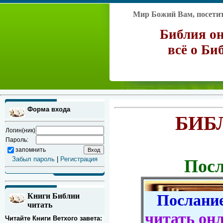
Мир Божий Вам, посетите
Библия он
всё о Би
Форма входа
БИБ
Логин(ник)
Пароль:
запомнить
Забыл пароль
|
Регистрация
Посл
Послание 
Книги Библии
читать
читать он
Читайте Книги Ветхого завета: