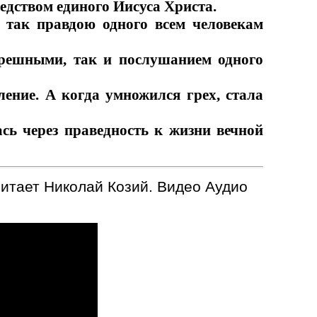
редством единого Иисуса Христа.
, так правдою одного всем человекам
грешными, так и послушанием одного
ение. А когда умножился грех, стала
ась через праведность к жизни вечной
читает Николай Козий. Видео Аудио