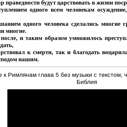
ар праведности будут царствовать в жизни пос
туплением одного всем человекам осуждение
ушанием одного человека сделались многие 
и многие.
после, и таким образом умножилось преступл
дать,
арствовал к смерти, так и благодать воцарил
сподом нашим.
к Римлянам глава 5 без музыки с текстом, 
Библия