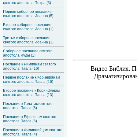
святого апостола Петра (3)
Первое соборное послание
святого апостола Иоанна (5)
Второе соборное послание
святого апостола Иоанна (1)
Третье соборное послание
святого апостола Иоанна (1)
Соборное послание святого
апостола Иуды (1)
Послание к Римлянам святого
Видео Библия. П
апостола Павла (16)
Драматизирован
Первое послание к Коринфянам
святого апостола Павла (16)
Второе послание к Коринфянам
святого апостола Павла (13)
Послание к Галатам святого
апостола Павла (6)
Послание к Ефесянам святого
апостола Павла (6)
Послание к Филиппийцам святого
апостола Павла (4)