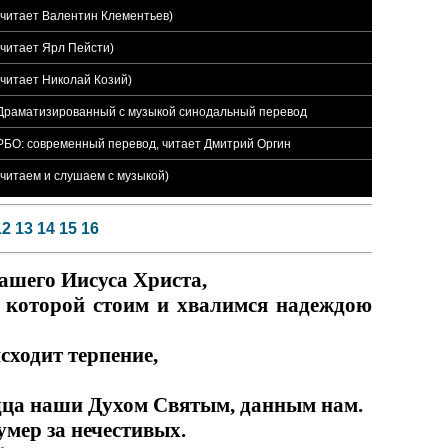
 (читает Валентин Клементьев)
(читает Ярл Пейсти)
(читает Николай Козий)
5 Драматизированный с музыкой синодальный перевод
 РБО: современный перевод, читает Дмитрий Оргин
(читаем и слушаем с музыкой)
12
13
14
15
16
нашего Иисуса Христа,
в которой стоим и хвалимся надеждою
исходит терпение,
рдца наши Духом Святым, данным нам.
умер за нечестивых.