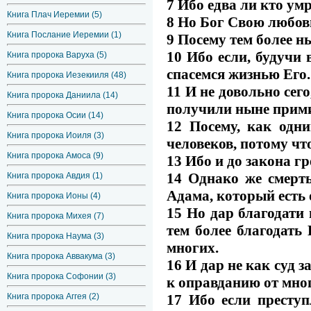
7 Ибо едва ли кто умр
Книга Плач Иеремии (5)
8 Но Бог Свою любовь
Книга Послание Иеремии (1)
9 Посему тем более н
10 Ибо если, будучи
Книга пророка Варуха (5)
спасемся жизнью Его.
Книга пророка Иезекииля (48)
11 И не довольно сег
Книга пророка Даниила (14)
получили ныне прим
Книга пророка Осии (14)
12 Посему, как одни
Книга пророка Иоиля (3)
человеков, потому чт
Книга пророка Амоса (9)
13 Ибо и до закона гр
14 Однако же смерт
Книга пророка Авдия (1)
Адама, который есть 
Книга пророка Ионы (4)
15 Но дар благодати 
Книга пророка Михея (7)
тем более благодать
Книга пророка Наума (3)
многих.
Книга пророка Аввакума (3)
16 И дар не как суд з
Книга пророка Софонии (3)
к оправданию от мно
17 Ибо если преступ
Книга пророка Аггея (2)