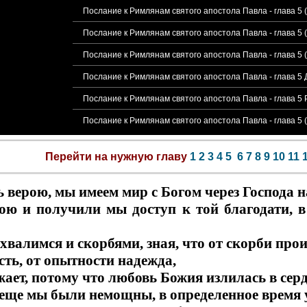
Послание к Римлянам святого апостола Павла - глава 5
Послание к Римлянам святого апостола Павла - глава 5 
Послание к Римлянам святого апостола Павла - глава 5 
Послание к Римлянам святого апостола Павла - глава 
Послание к Римлянам святого апостола Павла - глава 5
Послание к Римлянам святого апостола Павла - глава 5 
Перейти на нужную главу
1
2
3
4
5
6
7
8
9
10
11
 верою, мы имеем мир с Богом через Господа 
рою и получили мы доступ к той благодати, 
 хвалимся и скорбями, зная, что от скорби про
сть, от опытности надежда,
жает, потому что любовь Божия излилась в се
 еще мы были немощны, в определенное время 