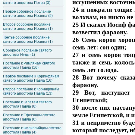
иссушенных восточн
святого апостола Петра (3)
24 и пожрали тощие 
Первое соборное послание
волхвам, но никто не
святого апостола Иоанна (5)
25 И сказал Иосиф фа
Второе соборное послание
святого апостола Иоанна (1)
возвестил фараону.
Третье соборное послание
26 Семь коров хорош
святого апостола Иоанна (1)
семь лет: сон один;
Соборное послание святого
27 и семь коров тощ
апостола Иуды (1)
также и семь колос
Послание к Римлянам святого
апостола Павла (16)
семь лет голода.
28 Вот почему сказ
Первое послание к Коринфянам
святого апостола Павла (16)
фараону.
Второе послание к Коринфянам
29 Вот, наступает
святого апостола Павла (13)
Египетской;
Послание к Галатам святого
30 после них настану
апостола Павла (6)
земле Египетской, и 
Послание к Ефесянам святого
апостола Павла (6)
31 и неприметно буде
Послание к Филиппийцам святого
который последует, иб
апостола Павла (4)