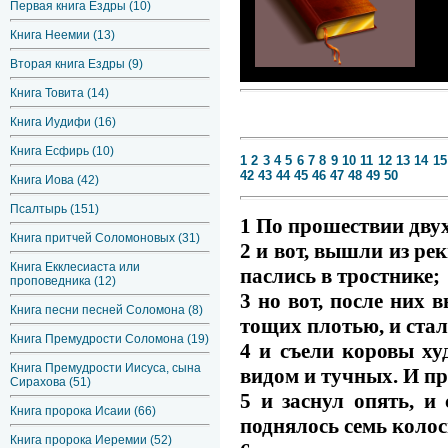
Первая книга Ездры (10)
Книга Неемии (13)
Вторая книга Ездры (9)
Книга Товита (14)
Книга Иудифи (16)
Книга Есфирь (10)
1
2
3
4
5
6
7
8
9
10
11
12
13
14
15
42
43
44
45
46
47
48
49
50
Книга Иова (42)
Псалтырь (151)
1 По прошествии двух 
Книга притчей Соломоновых (31)
2 и вот, вышли из ре
Книга Екклесиаста или
паслись в тростнике;
проповедника (12)
3 но вот, после них 
Книга песни песней Соломона (8)
тощих плотью, и стали
Книга Премудрости Соломона (19)
4 и съели коровы х
Книга Премудрости Иисуса, сына
видом и тучных. И пр
Сирахова (51)
5 и заснул опять, и 
Книга пророка Исаии (66)
поднялось семь коло
Книга пророка Иеремии (52)