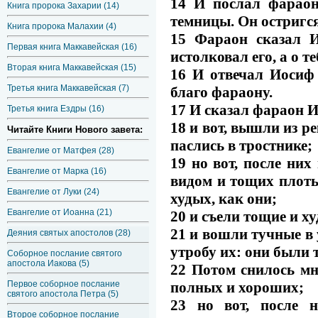
14 И послал фараон
Книга пророка Захарии (14)
темницы. Он остригся
Книга пророка Малахии (4)
15 Фараон сказал И
Первая книга Маккавейская (16)
истолковал его, а о т
Вторая книга Маккавейская (15)
16 И отвечал Иосиф 
Третья книга Маккавейская (7)
благо фараону.
17 И сказал фараон Ио
Третья книга Ездры (16)
18 и вот, вышли из р
Читайте Книги Нового завета:
паслись в тростнике;
Евангелие от Матфея (28)
19 но вот, после ни
Евангелие от Марка (16)
видом и тощих плоть
Евангелие от Луки (24)
худых, как они;
Евангелие от Иоанна (21)
20 и съели тощие и х
21 и вошли тучные в 
Деяния святых апостолов (28)
утробу их: они были т
Соборное послание святого
апостола Иакова (5)
22 Потом снилось мне
полных и хороших;
Первое соборное послание
святого апостола Петра (5)
23 но вот, после 
Второе соборное послание