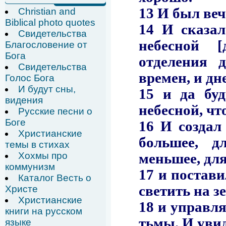
Christian and
Biblical photo quotes
Свидетельства
Благословение от
Бога
Свидетельства
Голос Бога
И будут сны,
видения
Русские песни о
Боге
Христианские
темы в стихах
Хохмы про
коммунизм
Каталог Весть о
Христе
Христианские
книги на русском
языке