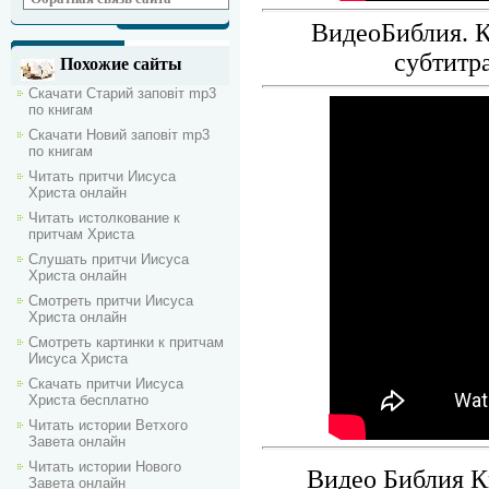
ВидеоБиблия. К
субтитр
Похожие сайты
Скачати Старий заповіт mp3
по книгам
Скачати Новий заповіт mp3
по книгам
Читать притчи Иисуса
Христа онлайн
Читать истолкование к
притчам Христа
Слушать притчи Иисуса
Христа онлайн
Смотреть притчи Иисуса
Христа онлайн
Смотреть картинки к притчам
Иисуса Христа
Скачать притчи Иисуса
Христа бесплатно
Читать истории Ветхого
Завета онлайн
Читать истории Нового
Видео Библия Кн
Завета онлайн