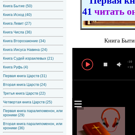
Первая кни
Книга Бытие (50)
41
читать о
Книга Исход (40)
Книга Левит (27)
Книга Числа (36)
Книга Бытие
Книга Второзаконие (34)
Книга Иисуса Навина (24)
Книга Судей израилевых (21)
-10
Книга Руфь (4)
+10
Первая книга Царств (31)
Вторая книга Царств (24)
Третья книга Царств (22)
Четвертая книга Царств (25)
Первая книга паралипоменон, или
хроники (29)
Вторая книга паралипоменон, или
хроники (36)