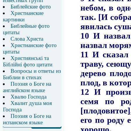
известных групп
Библейские фото
Христианские
картинки
Библейные фото
цитаты
Слова Христа
Христианские фото
цитаты
Християнські та
Біблійні фото цитати
Вопросы и ответы из
Библии в стихах
Поэзия о Боге на
английском языке
Хвалю Господа
Хвалит душа моя
Господа
Поэзия о Боге на
испанском языке