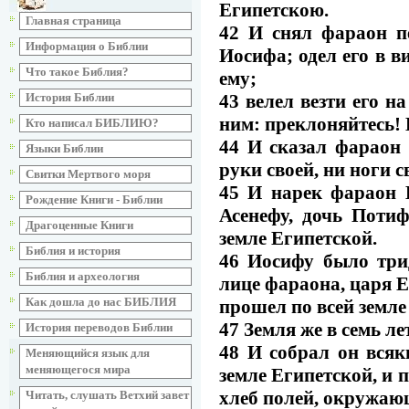
Египетскою.
Главная страница
42 И снял фараон пе
Информация о Библии
Иосифа; одел его в 
Что такое Библия?
ему;
43 велел везти его н
История Библии
ним: преклоняйтесь! 
Кто написал БИБЛИЮ?
44 И сказал фараон 
Языки Библии
руки своей, ни ноги с
Свитки Мертвого моря
45 И нарек фараон 
Рождение Книги - Библии
Асенефу, дочь Поти
Драгоценные Книги
земле Египетской.
Библия и история
46 Иосифу было трид
Библия и археология
лице фараона, царя 
Как дошла до нас БИБЛИЯ
прошел по всей земле
47 Земля же в семь ле
История переводов Библии
48 И собрал он всяк
Меняющийся язык для
меняющегося мира
земле Египетской, и 
хлеб полей, окружаю
Читать, слушать Ветхий завет