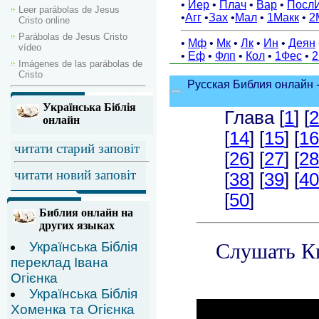
Leer parábolas de Jesus
Cristo online
Parábolas de Jesus Cristo
vídeo
Imágenes de las parábolas de
Cristo
Українська Біблія
онлайн
читати старий заповіт
читати новий заповіт
Библия онлайн на
других языках
Українська Біблія
переклад Івана
Огієнка
Українська Біблія
Хоменка та Огієнка