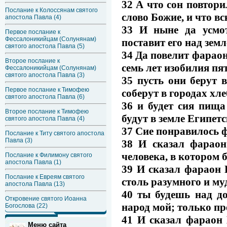
32 А что сон повтори
Послание к Колоссянам святого
слово Божие, и что вс
апостола Павла (4)
33 И ныне да усмо
Первое послание к
Фессалоникийцам (Солунянам)
поставит его над зем
святого апостола Павла (5)
34 Да повелит фараон
Второе послание к
семь лет изобилия пя
Фессалоникийцам (Солунянам)
святого апостола Павла (3)
35 пусть они берут 
Первое послание к Тимофею
соберут в городах хле
святого апостола Павла (6)
36 и будет сия пища
Второе послание к Тимофею
будут в земле Египетс
святого апостола Павла (4)
37 Сие понравилось ф
Послание к Титу святого апостола
Павла (3)
38 И сказал фараон
человека, в котором
Послание к Филимону святого
апостола Павла (1)
39 И сказал фараон И
Послание к Евреям святого
столь разумного и му
апостола Павла (13)
40 ты будешь над до
Откровение святого Иоанна
народ мой; только пр
Богослова (22)
41 И сказал фараон 
Меню сайта