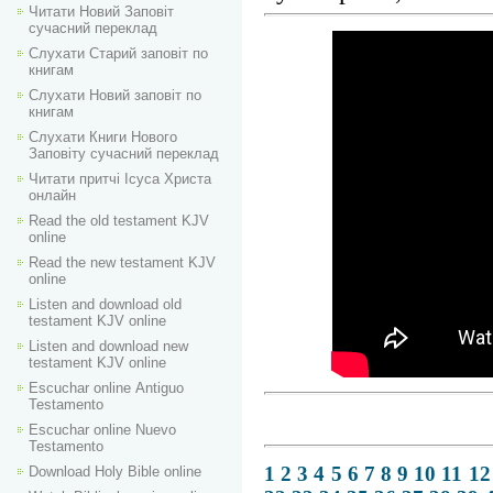
Читати Новий Заповіт
сучасний переклад
Слухати Старий заповіт по
книгам
Слухати Новий заповіт по
книгам
Слухати Книги Нового
Заповіту сучасний переклад
Читати притчі Ісуса Христа
онлайн
Read the old testament KJV
online
Read the new testament KJV
online
Listen and download old
testament KJV online
Listen and download new
testament KJV online
Escuchar online Аntiguo
Testamento
Escuchar online Nuevo
Testamento
1
2
3
4
5
6
7
8
9
10
11
12
Download Holy Bible online