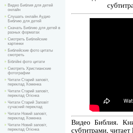
субтитр
Видео Библия для детей
онлайн
Слушать онлайн Аудио
Библию для детей
Скачать Библию для детей в
разных форматах
Смотреть Библейские
картинки
Библейские фото цитаты
смотреть
Біблійні фото цитати
Смотреть Христианские
фотографии
Читати Старий заповіт,
переклад Хоменка
Читати Старий заповіт,
переклад Огієнка
Читати Старий Заповіт
сучасний переклад
Читати Новий заповіт,
переклад Хоменка
Видео Библия. Кн
Читати Новий заповіт,
субтитрами, читает
переклад Огієнка