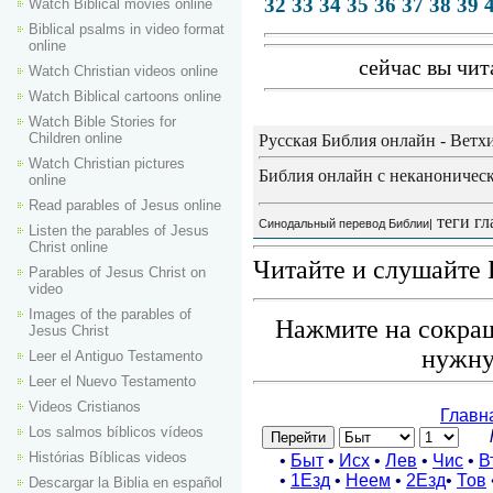
32
33
34
35
36
37
38
39
Watch Biblical movies online
Biblical psalms in video format
online
сейчас вы чит
Watch Christian videos online
Watch Biblical cartoons online
Watch Bible Stories for
Children online
Русская Библия онлайн - Ветх
Watch Christian pictures
Библия онлайн с неканоническ
online
Read parables of Jesus online
теги гл
Синодальный перевод Библии|
Listen the parables of Jesus
Christ online
Читайте и слушайте 
Parables of Jesus Christ on
video
Images of the parables of
Нажмите на сокращ
Jesus Christ
нужну
Leer el Antiguo Testamento
Leer el Nuevo Testamento
Videos Cristianos
Los salmos bíblicos vídeos
Histórias Bíblicas videos
Descargar la Biblia en español