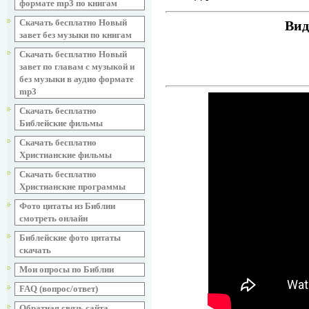
формате mp3 по книгам
Скачать бесплатно Новый
Вид
завет без музыки по книгам
Скачать бесплатно Новый
завет по главам с музыкой и
без музыки в аудио формате
mp3
Скачать бесплатно
Библейские фильмы
Скачать бесплатно
Христианские фильмы
Скачать бесплатно
Христианские программы
Фото цитаты из Библии
смотреть онлайн
Библейские фото цитаты
скачать
Мои опросы по Библии
FAQ (вопрос/ответ)
Обратная связь сайта