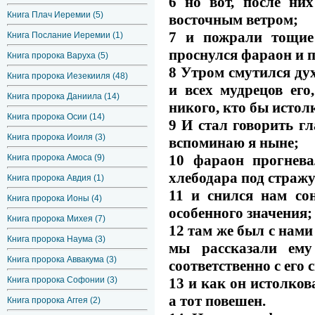
6 но вот, после ни
Книга Плач Иеремии (5)
восточным ветром;
7 и пожрали тощие
Книга Послание Иеремии (1)
проснулся фараон и по
Книга пророка Варуха (5)
8 Утром смутился дух
Книга пророка Иезекииля (48)
и всех мудрецов его
Книга пророка Даниила (14)
никого, кто бы истол
Книга пророка Осии (14)
9 И стал говорить г
Книга пророка Иоиля (3)
вспоминаю я ныне;
10 фараон прогнева
Книга пророка Амоса (9)
хлебодара под стражу
Книга пророка Авдия (1)
11 и снился нам со
Книга пророка Ионы (4)
особенного значения;
Книга пророка Михея (7)
12 там же был с нами
Книга пророка Наума (3)
мы рассказали ем
Книга пророка Аввакума (3)
соответственно с его 
13 и как он истолков
Книга пророка Софонии (3)
а тот повешен.
Книга пророка Аггея (2)