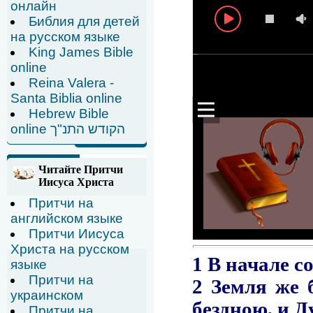
онлайн
Библия для детей
на русском языке
King James Bible
online
Reina Valera -
Santa Biblia online
Hebrew Bible
online הקודש התנ"ך
Читайте Притчи
Иисуса Христа
Притчи на
английском языке
Притчи Иисуса
Христа на русском
языке
Притчи на
украинском
Притчи на