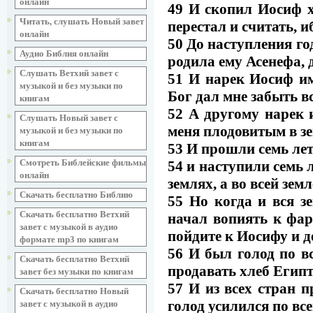
онлайн
49 И скопил Иосиф х
Читать, слушать Новый завет
перестал и считать, и
онлайн
50 До наступления го
Аудио Библия онлайн
родила ему Асенефа,
Слушать Ветхий завет с
51 И нарек Иосиф им
музыкой и без музыки по
Бог дал мне забыть вс
книгам
52 А другому нарек 
Слушать Новый завет с
меня плодовитым в зе
музыкой и без музыки по
книгам
53 И прошли семь лет
Смотреть Библейские фильмы
54 и наступили семь л
онлайн
землях, а во всей зем
Скачать бесплатно Библию
55 Но когда и вся з
Скачать бесплатно Ветхий
начал вопиять к фар
завет с музыкой в аудио
пойдите к Иосифу и де
формате mp3 по книгам
56 И был голод по в
Скачать бесплатно Ветхий
продавать хлеб Египт
завет без музыки по книгам
57 И из всех стран 
Скачать бесплатно Новый
голод усилился по все
завет с музыкой в аудио