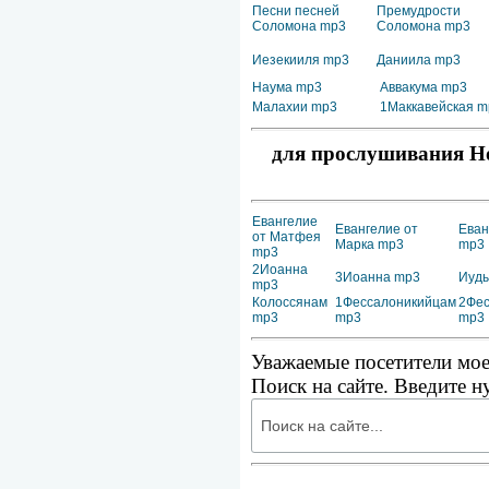
Песни песней
Премудрости
Соломона mp3
Соломона mp3
Иезекииля mp3
Даниила mp3
Наума mp3
Аввакума mp3
Малахии mp3
1Маккавейская m
для прослушивания Но
Евангелие
Евангелие от
Еван
от Матфея
Марка mp3
mp3
mp3
2Иоанна
3Иоанна mp3
Иуд
mp3
Колоссянам
1Фессалоникийцам
2Фес
mp3
mp3
mp3
Уважаемые посетители мое
Поиск на сайте. Введите н