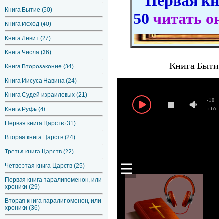
Первая кни
Книга Бытие (50)
50
читать о
Книга Исход (40)
Книга Левит (27)
Книга Числа (36)
Книга Бытие
Книга Второзаконие (34)
Книга Иисуса Навина (24)
Книга Судей израилевых (21)
-10
Книга Руфь (4)
+10
Первая книга Царств (31)
Вторая книга Царств (24)
Третья книга Царств (22)
Четвертая книга Царств (25)
Первая книга паралипоменон, или
хроники (29)
Вторая книга паралипоменон, или
хроники (36)