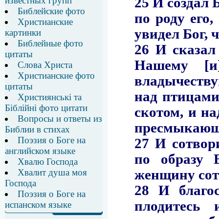
известных групп
Библейские фото
Христианские
картинки
Библейные фото
цитаты
Слова Христа
Христианские фото
цитаты
Християнські та
Біблійні фото цитати
Вопросы и ответы из
Библии в стихах
Поэзия о Боге на
английском языке
Хвалю Господа
Хвалит душа моя
Господа
Поэзия о Боге на
испанском языке