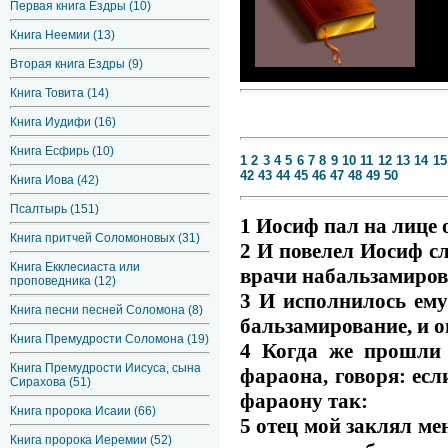
Первая книга Ездры (10)
Книга Неемии (13)
Вторая книга Ездры (9)
Книга Товита (14)
Книга Иудифи (16)
Книга Есфирь (10)
1
2
3
4
5
6
7
8
9
10
11
12
13
14
15
42
43
44
45
46
47
48
49
50
Книга Иова (42)
Псалтырь (151)
1 Иосиф пал на лице о
Книга притчей Соломоновых (31)
2 И повелел Иосиф сл
Книга Екклесиаста или
врачи набальзамиров
проповедника (12)
3 И исполнилось ему
Книга песни песней Соломона (8)
бальзамирование, и о
Книга Премудрости Соломона (19)
4 Когда же прошли
Книга Премудрости Иисуса, сына
фараона, говоря: есл
Сирахова (51)
фараону так:
Книга пророка Исаии (66)
5 отец мой заклял мен
Книга пророка Иеремии (52)