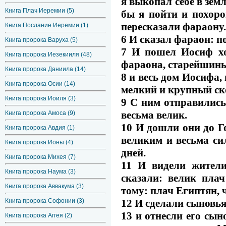
я выкопал себе в зем
Книга Плач Иеремии (5)
бы я пойти и похоро
пересказали фараону.
Книга Послание Иеремии (1)
6 И сказал фараон: по
Книга пророка Варуха (5)
7 И пошел Иосиф хо
Книга пророка Иезекииля (48)
фараона, старейшины
Книга пророка Даниила (14)
8 и весь дом Иосифа, 
Книга пророка Осии (14)
мелкий и крупный ско
Книга пророка Иоиля (3)
9 С ним отправились
весьма велик.
Книга пророка Амоса (9)
10 И дошли они до Г
Книга пророка Авдия (1)
великим и весьма си
Книга пророка Ионы (4)
дней.
Книга пророка Михея (7)
11 И видели жители
Книга пророка Наума (3)
сказали: велик плач
Книга пророка Аввакума (3)
тому: плач Египтян, 
12 И сделали сыновья
Книга пророка Софонии (3)
13 и отнесли его сын
Книга пророка Аггея (2)