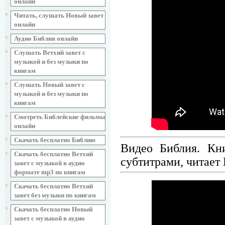
онлайн
Читать, слушать Новый завет
онлайн
Аудио Библия онлайн
Слушать Ветхий завет с
музыкой и без музыки по
книгам
Слушать Новый завет с
музыкой и без музыки по
книгам
Смотреть Библейские фильмы
онлайн
Скачать бесплатно Библию
Видео Библия. Кн
Скачать бесплатно Ветхий
субтитрами, читает
завет с музыкой в аудио
формате mp3 по книгам
Скачать бесплатно Ветхий
завет без музыки по книгам
Скачать бесплатно Новый
завет с музыкой в аудио