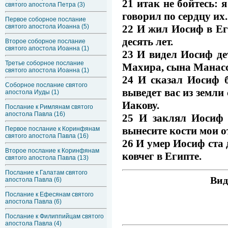
21 итак не бойтесь: 
святого апостола Петра (3)
говорил по сердцу их.
Первое соборное послание
22 И жил Иосиф в Еги
святого апостола Иоанна (5)
десять лет.
Второе соборное послание
святого апостола Иоанна (1)
23 И видел Иосиф де
Третье соборное послание
Махира, сына Манасс
святого апостола Иоанна (1)
24 И сказал Иосиф б
Соборное послание святого
выведет вас из земли
апостола Иуды (1)
Иакову.
Послание к Римлянам святого
апостола Павла (16)
25 И заклял Иосиф 
вынесите кости мои о
Первое послание к Коринфянам
святого апостола Павла (16)
26 И умер Иосиф ста 
Второе послание к Коринфянам
ковчег в Египте.
святого апостола Павла (13)
Послание к Галатам святого
Вид
апостола Павла (6)
Послание к Ефесянам святого
апостола Павла (6)
Послание к Филиппийцам святого
апостола Павла (4)