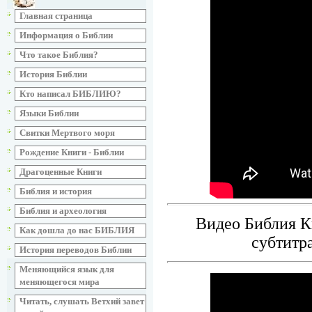
Главная страница
Информация о Библии
Что такое Библия?
История Библии
Кто написал БИБЛИЮ?
Языки Библии
Свитки Мертвого моря
Рождение Книги - Библии
Драгоценные Книги
Библия и история
Библия и археология
Видео Библия Кн
Как дошла до нас БИБЛИЯ
субтитр
История переводов Библии
Меняющийся язык для
меняющегося мира
Читать, слушать Ветхий завет