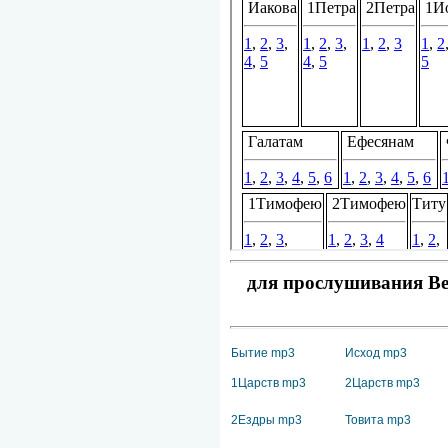
для прослушивания Вет
Бытие mp3
Исход mp3
1Царств mp3
2Царств mp3
2Ездры mp3
Товита mp3