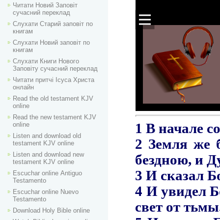
Читати Новий Заповіт
сучасний переклад
Слухати Старий заповіт по
книгам
Слухати Новий заповіт по
книгам
Слухати Книги Нового
Заповіту сучасний переклад
Читати притчі Ісуса Христа
онлайн
Read the old testament KJV
online
Read the new testament KJV
online
Listen and download old
testament KJV online
Listen and download new
testament KJV online
Escuchar online Аntiguo
Testamento
Escuchar online Nuevo
Testamento
Download Holy Bible online