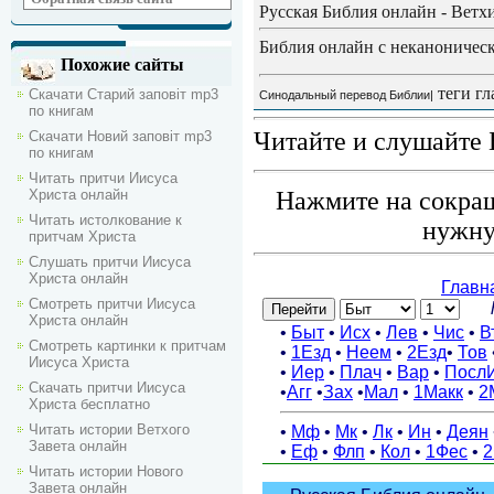
Русская Библия онлайн - Ветх
Библия онлайн с неканоническ
Похожие сайты
теги гл
Скачати Старий заповіт mp3
Синодальный перевод Библии|
по книгам
Читайте и слушайте 
Скачати Новий заповіт mp3
по книгам
Читать притчи Иисуса
Христа онлайн
Нажмите на сокращ
Читать истолкование к
нужну
притчам Христа
Слушать притчи Иисуса
Христа онлайн
Смотреть притчи Иисуса
Христа онлайн
Смотреть картинки к притчам
Иисуса Христа
Скачать притчи Иисуса
Христа бесплатно
Читать истории Ветхого
Завета онлайн
Читать истории Нового
Завета онлайн