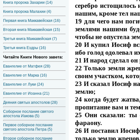
Книга пророка Захарии (14)
серебро истощилось и
Книга пророка Малахии (4)
нашим, кроме тел на
19 для чего нам поги
Первая книга Маккавейская (16)
землями нашими буде
Вторая книга Маккавейская (15)
чтобы не опустела зе
Третья книга Маккавейская (7)
20 И купил Иосиф вс
Третья книга Ездры (16)
ибо голод одолевал и
Читайте Книги Нового завета:
21 И народ сделал он
Евангелие от Матфея (28)
22 Только земли жре
своим участком, кото
Евангелие от Марка (16)
23 И сказал Иосиф на
Евангелие от Луки (24)
землю;
Евангелие от Иоанна (21)
24 когда будет жатва
Деяния святых апостолов (28)
пропитание вам и тем
Соборное послание святого
25 Они сказали: ты 
апостола Иакова (5)
фараону.
Первое соборное послание
26 И поставил Иосиф 
святого апостола Петра (5)
только землю жрецов
Второе соборное послание