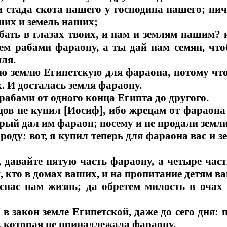
 стада скота нашего у господина нашего; нич
ших и земель наших;
бать в глазах твоих, и нам и землям нашим? 
м рабами фараону, а ты дай нам семян, чт
мля.
ю землю Египетскую для фараона, потому что
х. И досталась земля фараону.
 рабами от одного конца Египта до другого.
цов не купил [Иосиф], ибо жрецам от фараона
рый дал им фараон; посему и не продали земли
роду: вот, я купил теперь для фараона вас и з
, давайте пятую часть фараону, а четыре част
, кто в домах ваших, и на пропитание детям в
спас нам жизнь; да обретем милость в очах
в закон земле Египетской, даже до сего дня:
, которая не принадлежала фараону.