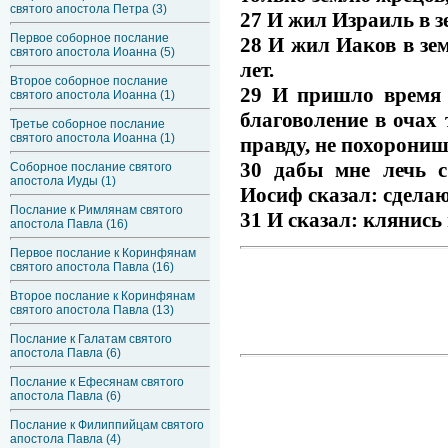
святого апостола Петра (3)
27 И жил Израиль в з
Первое соборное послание
28 И жил Иаков в зем
святого апостола Иоанна (5)
лет.
Второе соборное послание
29 И пришло время 
святого апостола Иоанна (1)
благоволение в очах
Третье соборное послание
святого апостола Иоанна (1)
правду, не похорониш
30 дабы мне лечь с
Соборное послание святого
апостола Иуды (1)
Иосиф сказал: сделаю
Послание к Римлянам святого
31 И сказал: клянись
апостола Павла (16)
Первое послание к Коринфянам
святого апостола Павла (16)
Второе послание к Коринфянам
святого апостола Павла (13)
Послание к Галатам святого
апостола Павла (6)
Послание к Ефесянам святого
апостола Павла (6)
Послание к Филиппийцам святого
апостола Павла (4)