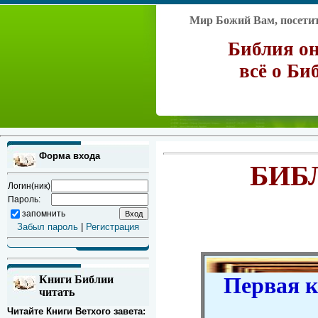
Мир Божий Вам, посетите
Библия он
всё о Би
Форма входа
БИБ
Логин(ник)
Пароль:
запомнить
Забыл пароль
|
Регистрация
Первая кн
Книги Библии
читать
Читайте Книги Ветхого завета: