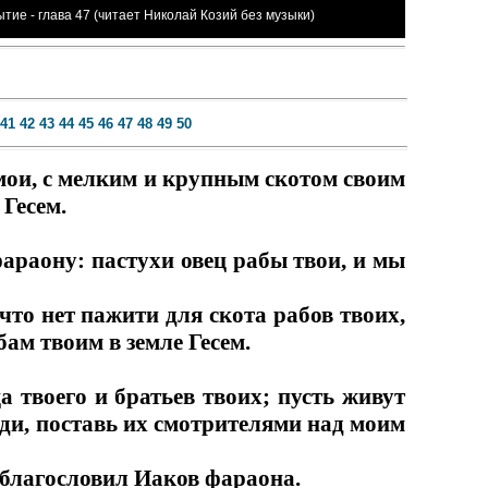
ытие - глава 47 (читает Николай Козий без музыки)
41
42
43
44
45
46
47
48
49
50
 мои, с мелким и крупным скотом своим
 Гесем.
фараону: пастухи овец рабы твои, и мы
что нет пажити для скота рабов твоих,
ам твоим в земле Гесем.
а твоего и братьев твоих; пусть живут
юди, поставь их смотрителями над моим
и благословил Иаков фараона.