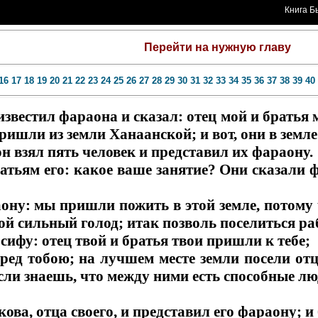
Книга Б
Перейти на нужную главу
16
17
18
19
20
21
22
23
24
25
26
27
28
29
30
31
32
33
34
35
36
37
38
39
40
звестил фараона и сказал: отец мой и братья
 пришли из земли Ханаанской; и вот, они в земле
он взял пять человек и представил их фараону.
атьям его: какое ваше занятие? Они сказали 
ону: мы пришли пожить в этой земле, потому 
ой сильный голод; итак позволь поселиться раб
сифу: отец твой и братья твои пришли к тебе;
ред тобою; на лучшем месте земли посели отц
 если знаешь, что между ними есть способные л
ова, отца своего, и представил его фараону; 