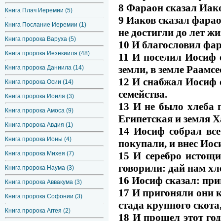
8 Фараон сказал Иако
Книга Плач Иеремии (5)
9 Иаков сказал фарао
Книга Послание Иеремии (1)
не достигли до лет ж
Книга пророка Варуха (5)
10 И благословил фа
Книга пророка Иезекииля (48)
11 И поселил Иосиф о
земли, в земле Раамсе
Книга пророка Даниила (14)
12 И снабжал Иосиф о
Книга пророка Осии (14)
семейства.
Книга пророка Иоиля (3)
13 И не было хлеба п
Книга пророка Амоса (9)
Египетская и земля Х
Книга пророка Авдия (1)
14 Иосиф собрал все
Книга пророка Ионы (4)
покупали, и внес Иос
15 И серебро истощи
Книга пророка Михея (7)
говорили: дай нам хл
Книга пророка Наума (3)
16 Иосиф сказал: приг
Книга пророка Аввакума (3)
17 И пригоняли они к
Книга пророка Софонии (3)
стада крупного скота, 
Книга пророка Аггея (2)
18 И прошел этот год