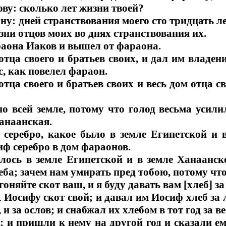
ву: сколько лет жизни твоей?
ну: дней странствования моего сто тридцать л
изни отцов моих во днях странствования их.
раона Иаков и вышел от фараона.
тца своего и братьев своих, и дал им владен
с, как повелел фараон.
тца своего и братьев своих и весь дом отца с
о всей земле, потому что голод весьма усили
анаанская.
 серебро, какое было в земле Египетской и 
иф серебро в дом фараонов.
лось в земле Египетской и в земле Ханаанс
еба; зачем нам умирать пред тобою, потому чт
оняйте скот ваш, и я буду давать вам [хлеб] за
 Иосифу скот свой; и давал им Иосиф хлеб за л
и за ослов; и снабжал их хлебом в тот год за ве
; и пришли к нему на другой год и сказали ем