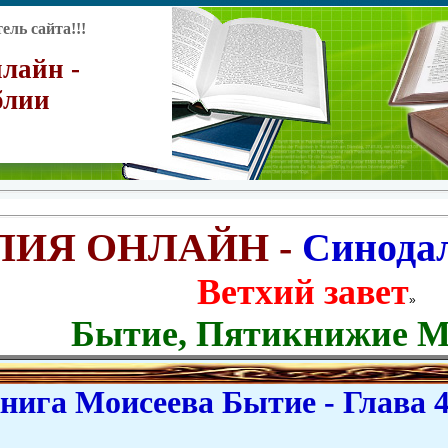
ль сайта!!!
лайн -
блии
ЛИЯ ОНЛАЙН -
Синода
Ветхий завет
»
Бытие, Пятикнижие М
ига Моисеева Бытие - Глава 