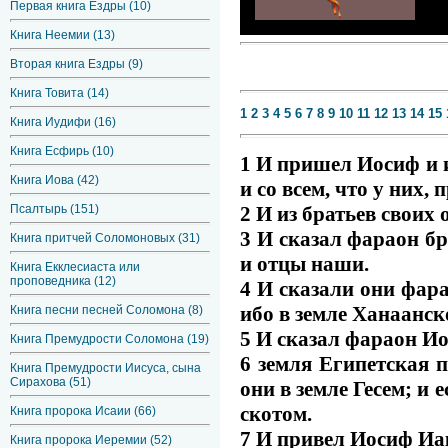
Первая книга Ездры (10)
Книга Неемии (13)
Вторая книга Ездры (9)
Книга Товита (14)
1
2
3
4
5
6
7
8
9
10
11
12
13
14
15
Книга Иудифи (16)
Книга Есфирь (10)
1 И пришел Иосиф и и
Книга Иова (42)
и со всем, что у них,
2 И из братьев своих 
Псалтырь (151)
3 И сказал фараон бр
Книга притчей Соломоновых (31)
и отцы наши.
Книга Екклесиаста или
проповедника (12)
4 И сказали они фара
ибо в земле Ханаанск
Книга песни песней Соломона (8)
5 И сказал фараон Ио
Книга Премудрости Соломона (19)
6 земля Египетская п
Книга Премудрости Иисуса, сына
Сирахова (51)
они в земле Гесем; и
скотом.
Книга пророка Исаии (66)
7 И привел Иосиф Иак
Книга пророка Иеремии (52)