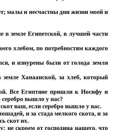
ет; малы и несчастны дни жизни моей и
ие в земле Египетской, в лучшей части
воего хлебом, по потребностям каждого
лся, и изнурены были от голода земля
в земле Ханаанской, за хлеб, который
кой. Все Египтяне пришли к Иосифу и
о серебро вышло у нас?
 скот ваш, если серебро вышло у вас.
ошадей, и за стада мелкого скота, и за
сь скот их.
у: не скроем от господина нашего, что