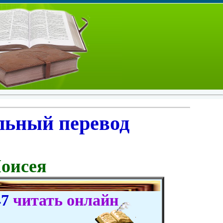
льный перевод
оисея
47
читать онлайн