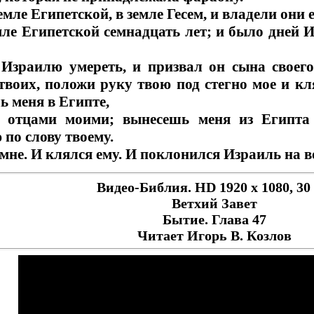
емле Египетской, в земле Гесем, и владели они 
ле Египетской семнадцать лет; и было дней Иа
Израилю умереть, и призвал он сына своего
 твоих, положи руку твою под стегно мое и к
ь меня в Египте,
 отцами моими; вынесешь меня из Египта
 по слову твоему.
 мне. И клялся ему. И поклонился Израиль на в
Видео-Библия. HD 1920 х 1080, 30 
Ветхий Завет
Бытие. Глава 47
Читает Игорь В. Козлов