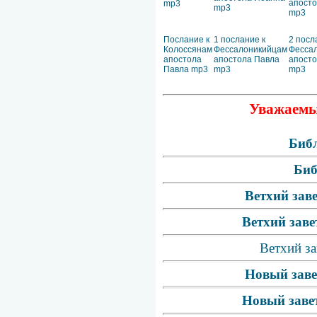
апост
mp3
mp3
mp3
Послание к
1 послание к
2 посл
Колоссянам
Фессалоникийцам
Фесса
апостола
апостола Павла
апосто
Павла mp3
mp3
mp3
Уважаемые
Библ
Биб
Ветхий зав
Ветхий заве
Ветхий за
Новый заве
Новый завет