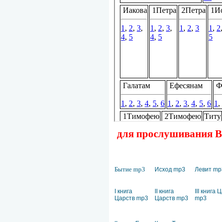
для прослушивания Ве
Бытие mp3
Исход mp3
Левит mp
I книга
II книга
III книга 
Царств mp3
Царств mp3
mp3