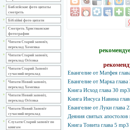
Библейские фото цитаты
смотреть
Біблійні фото цитати
Смотреть Христианские
фотографии
Читати Старий заповіт,
переклад Хоменка
рекомендуе
Читати Старий заповіт,
переклад Огієнка
рекоменд
Читати Старий Заповіт
Евангелие от Матфея глав
сучасний переклад
Евангелие от Марка глава
Читати Новий заповіт,
переклад Хоменка
Книга Исход глава 30 mp3
Читати Новий заповіт,
Книга Иисуса Навина глав
переклад Огієнка
Евангелие от Луки глава 
Читати Новий Заповіт
сучасний переклад
Деяния святых апостолов 
Слухати Старий заповіт по
Книга Товита глава 5 mp3
книгам