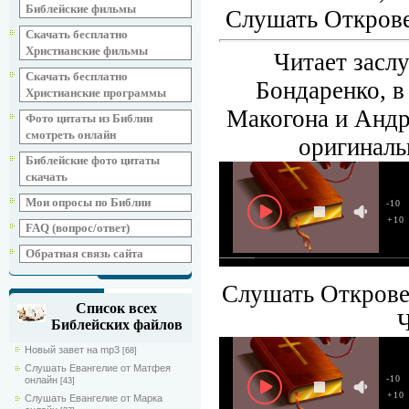
Библейские фильмы
Слушать Открове
Скачать бесплатно
Христианские фильмы
Читает засл
Скачать бесплатно
Бондаренко, 
Христианские программы
Макогона и Андр
Фото цитаты из Библии
смотреть онлайн
оригиналь
Библейские фото цитаты
скачать
Мои опросы по Библии
-10
+10
FAQ (вопрос/ответ)
Обратная связь сайта
Слушать Откровен
Список всех
Библейских файлов
Новый завет на mp3
[68]
Слушать Евангелие от Матфея
-10
онлайн
[43]
+10
Слушать Евангелие от Марка