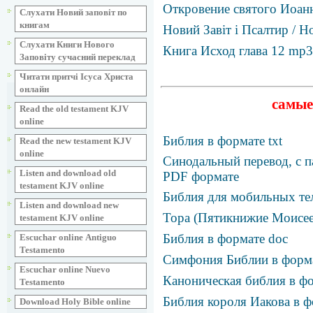
Откровение святого Иоанн
Слухати Новий заповіт по
книгам
Новий Завіт і Псалтир / 
Слухати Книги Нового
Книга Исход глава 12 mp3
Заповіту сучасний переклад
Читати притчі Ісуса Христа
онлайн
самые
Read the old testament KJV
online
Библия в формате txt
Read the new testament KJV
online
Синодальный перевод, с п
Listen and download old
PDF формате
testament KJV online
Библия для мобильных те
Listen and download new
Тора (Пятикнижие Моисее
testament KJV online
Библия в формате doc
Escuchar online Аntiguo
Testamento
Симфония Библии в фор
Escuchar online Nuevo
Каноническая библия в фо
Testamento
Библия короля Иакова в ф
Download Holy Bible online