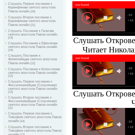
Слушать Первое послание к
not found
Коринфянам святого апостола
Павла онлайн
[24]
-10
Слушать Второе послание к
+10
Коринфянам святого апостола
Павла онлайн
[21]
Слушать Послание к Галатам
святого апостола Павла онлайн
Слушать Откровен
[14]
Слушать Послание к Ефесянам
святого апостола Павла онлайн
Читает Никола
[14]
Слушать Послание к
not found
Филиппийцам святого апостола
Павла онлайн
[12]
-10
Слушать Послание к Колоссянам
святого апостола Павла онлайн
+10
[12]
Слушать Первое послание к
Фессалоникийцам (Солунянам)
святого апостола Павла онлайн
Слушать Откровен
[13]
Слушать Второе послание к
Фессалоникийцам (Солунянам)
святого апостола Павла онлайн
[11]
Слушать Первое послание к
Тимофею святого апостола Павла
онлайн
[14]
-10
Слушать Второе послание к
+10
Тимофею святого апостола Павла
онлайн
[12]