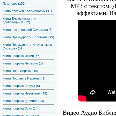
Псалтырь (151)
MP3 с текстом. 
Книга притчей Соломоновых (31)
эффектами. Из
Книга Екклесиаста или
проповедника (12)
Книга песни песней Соломона (8)
Книга Премудрости Соломона (19)
Книга Премудрости Иисуса, сына
Сирахова (51)
Книга пророка Исаии (66)
Книга пророка Иеремии (52)
Книга Плач Иеремии (5)
Книга Послание Иеремии (1)
Книга пророка Варуха (5)
Книга пророка Иезекииля (48)
Книга пророка Даниила (14)
Книга пророка Осии (14)
Видео Аудио Библия