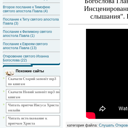
Богослова Гла
Инсценированн
Второе послание к Тимофею
святого апостола Павла (4)
слышания". 
Послание к Титу святого апостола
Павла (3)
Послание к Филимону святого
апостола Павла (1)
Послание к Евреям святого
апостола Павла (13)
Откровение святого Иоанна
Богослова (22)
Похожие сайты
Скачати Старий заповіт mp3
по книгам
Скачати Новий заповіт mp3 по
книгам
Читать притчи Иисуса Христа
онлайн
Читать истолкование к
притчам Христа
категория файла:
Слушать Откров