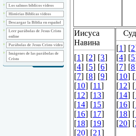
Los salmos bíblicos vídeos
Histórias Bíblicas videos
Descargar la Biblia en español
Leer parábolas de Jesus Cristo
online
Parábolas de Jesus Cristo vídeo
Imágenes de las parábolas de
Cristo