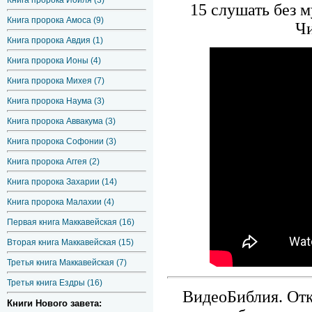
Книга пророка Иоиля (3)
15 слушать без 
Книга пророка Амоса (9)
Чи
Книга пророка Авдия (1)
Книга пророка Ионы (4)
Книга пророка Михея (7)
Книга пророка Наума (3)
Книга пророка Аввакума (3)
Книга пророка Софонии (3)
Книга пророка Аггея (2)
Книга пророка Захарии (14)
Книга пророка Малахии (4)
Первая книга Маккавейская (16)
Вторая книга Маккавейская (15)
Третья книга Маккавейская (7)
Третья книга Ездры (16)
ВидеоБиблия. Отк
Книги Нового завета: