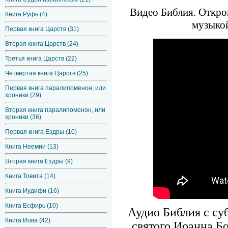
Видео Библия. Откров
Книга Руфь (4)
музыкой
Первая книга Царств (31)
Вторая книга Царств (24)
Третья книга Царств (22)
Четвертая книга Царств (25)
Первая книга паралипоменон, или
хроники (29)
Вторая книга паралипоменон, или
хроники (36)
Первая книга Ездры (10)
Книга Неемии (13)
Вторая книга Ездры (9)
Книга Товита (14)
Книга Иудифи (16)
Книга Есфирь (10)
Аудио Библия с су
Книга Иова (42)
святого Иоанна Бо