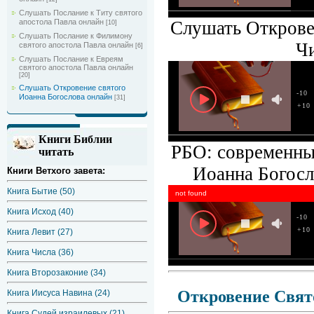
Слушать Послание к Титу святого
Слушать Откровен
апостола Павла онлайн
[10]
Слушать Послание к Филимону
Ч
святого апостола Павла онлайн
[6]
Слушать Послание к Евреям
святого апостола Павла онлайн
[20]
Слушать Откровение святого
-10
Иоанна Богослова онлайн
[31]
+10
Книги Библии
РБО: современны
читать
Иоанна Богосл
Книги Ветхого завета:
Книга Бытие (50)
not found
Книга Исход (40)
-10
+10
Книга Левит (27)
Книга Числа (36)
Книга Второзаконие (34)
Откровение Свят
Книга Иисуса Навина (24)
Книга Судей израилевых (21)