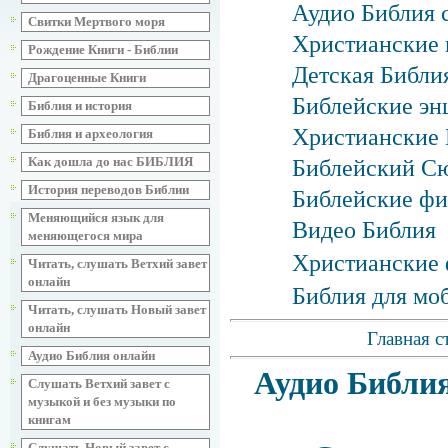
Аудио Библия 
Свитки Мертвого моря
Христианские 
Рождение Книги - Библии
Детская Библия
Драгоценные Книги
Библейские эн
Библия и история
Христианские 
Библия и археология
Как дошла до нас БИБЛИЯ
Библейский С
История переводов Библии
Библейские фи
Меняющийся язык для
Видео Библия
меняющегося мира
Христианские 
Читать, слушать Ветхий завет
онлайн
Библия для мо
Читать, слушать Новый завет
онлайн
Главная с
Аудио Библия онлайн
Аудио Библи
Слушать Ветхий завет с
музыкой и без музыки по
книгам
Слушать Новый завет с