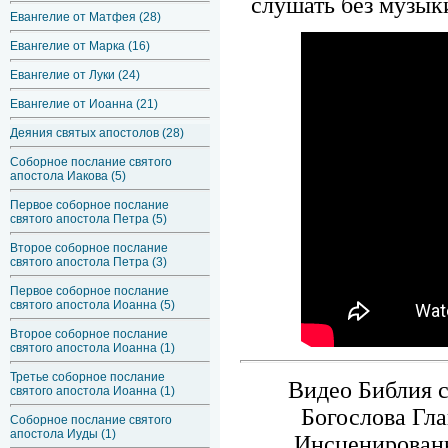
слушать без музык
Евангелие от Матфея (28)
Евангелие от Марка (16)
Евангелие от Луки (24)
Евангелие от Иоанна (21)
Деяния святых апостолов (28)
Соборное послание святого
апостола Иакова (5)
Первое соборное послание
святого апостола Петра (5)
Второе соборное послание
святого апостола Петра (3)
Первое соборное послание
святого апостола Иоанна (5)
Второе соборное послание
святого апостола Иоанна (1)
Третье соборное послание
Видео Библия с
святого апостола Иоанна (1)
Богослова Гла
Соборное послание святого
апостола Иуды (1)
Инсценированн