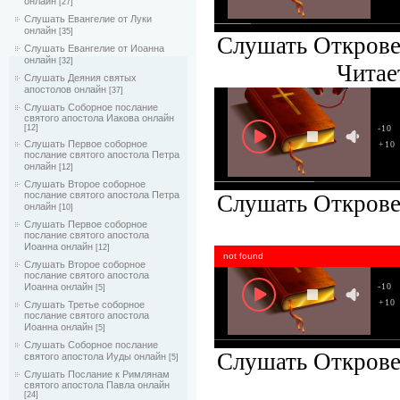
онлайн
[27]
Слушать Евангелие от Луки
онлайн
[35]
Слушать Откровен
Слушать Евангелие от Иоанна
онлайн
[32]
Читае
Слушать Деяния святых
апостолов онлайн
[37]
Слушать Соборное послание
святого апостола Иакова онлайн
-10
[12]
Слушать Первое соборное
+10
послание святого апостола Петра
онлайн
[12]
Слушать Второе соборное
послание святого апостола Петра
Слушать Откровен
онлайн
[10]
Слушать Первое соборное
послание святого апостола
Иоанна онлайн
[12]
not found
Слушать Второе соборное
послание святого апостола
-10
Иоанна онлайн
[5]
+10
Слушать Третье соборное
послание святого апостола
Иоанна онлайн
[5]
Слушать Соборное послание
Слушать Откровен
святого апостола Иуды онлайн
[5]
Слушать Послание к Римлянам
святого апостола Павла онлайн
[24]