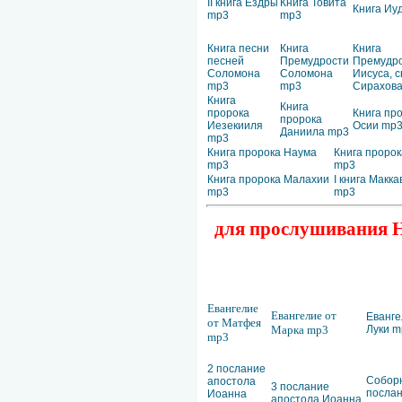
II книга Ездры
Книга Товита
Книга Иу
mp3
mp3
Книга песни
Книга
Книга
песней
Премудрости
Премудр
Соломона
Соломона
Иисуса, 
mp3
mp3
Сирахов
Книга
Книга
пророка
Книга пр
пророка
Иезекииля
Осии mp
Даниила mp3
mp3
Книга пророка Наума
Книга пророк
mp3
mp3
Книга пророка Малахии
I книга Макк
mp3
mp3
для прослушивания Но
Евангелие
Евангелие от
Еванге
от Матфея
Марка mp3
Луки m
mp3
2 послание
Собор
апостола
3 послание
посла
Иоанна
апостола Иоанна