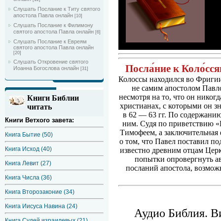
Слушать Послание к Титу святого
апостола Павла онлайн
[10]
Слушать Послание к Филимону
святого апостола Павла онлайн
[6]
Слушать Послание к Евреям
святого апостола Павла онлайн
[20]
Слушать Откровение святого
Посла́ние к Коло́сс
Иоанна Богослова онлайн
[31]
Колоссы находился во Фриги
не самим апостолом Павло
несмотря на то, что он никогд
Книги Библии
христианах, с которыми он з
читать
в 62 — 63 гг. По содержани
Книги Ветхого завета:
ним. Судя по приветствию 
Тимофеем, а заключительная 
Книга Бытие (50)
о том, что Павел поставил п
Книга Исход (40)
известно древним отцам Церк
попытки опровергнуть ав
Книга Левит (27)
посланий апостола, возможн
Книга Числа (36)
Книга Второзаконие (34)
Книга Иисуса Навина (24)
Аудио Библия. В
Книга Судей израилевых (21)