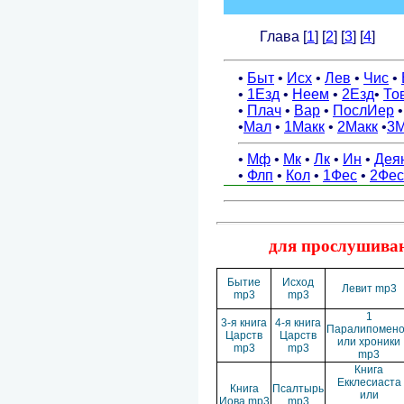
для прослушиван
Бытие
Исход
Левит mp3
mp3
mp3
1
3-я книга
4-я книга
Паралипомен
Царств
Царств
или хроники
mp3
mp3
mp3
Книга
Екклесиаста
Книга
Псалтырь
или
Иова mp3
mp3