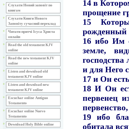
Слухати Новий заповіт по
книгам
Слухати Книги Нового
Заповіту сучасний переклад
Читати притчі Ісуса Христа
онлайн
Read the old testament KJV
online
Read the new testament KJV
online
Listen and download old
testament KJV online
Listen and download new
testament KJV online
Escuchar online Аntiguo
Testamento
Escuchar online Nuevo
Testamento
Download Holy Bible online