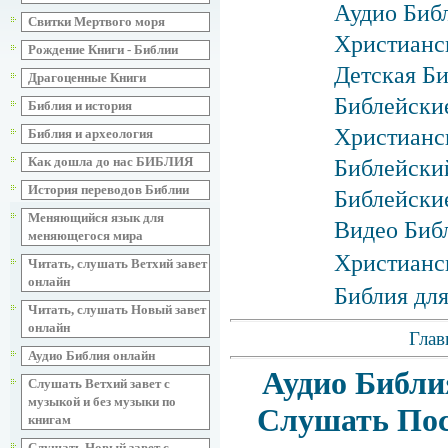
Аудио Библ
Свитки Мертвого моря
Христианс
Рождение Книги - Библии
Детская Би
Драгоценные Книги
Библейские
Библия и история
Христианск
Библия и археология
Как дошла до нас БИБЛИЯ
Библейски
История переводов Библии
Библейски
Меняющийся язык для
Видео Биб
меняющегося мира
Христианс
Читать, слушать Ветхий завет
онлайн
Библия для
Читать, слушать Новый завет
онлайн
Глав
Аудио Библия онлайн
Аудио Библи
Слушать Ветхий завет с
музыкой и без музыки по
Слушать Пос
книгам
Слушать Новый завет с