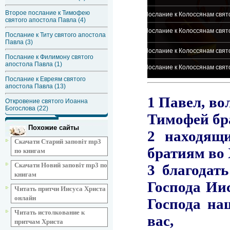
Второе послание к Тимофею
святого апостола Павла (4)
Послание к Титу святого апостола
Павла (3)
Послание к Филимону святого
апостола Павла (1)
Послание к Евреям святого
апостола Павла (13)
Откровение святого Иоанна
Богослова (22)
Похожие сайты
Скачати Старий заповіт mp3
по книгам
Скачати Новий заповіт mp3 по
книгам
Читать притчи Иисуса Христа
онлайн
Читать истолкование к
притчам Христа