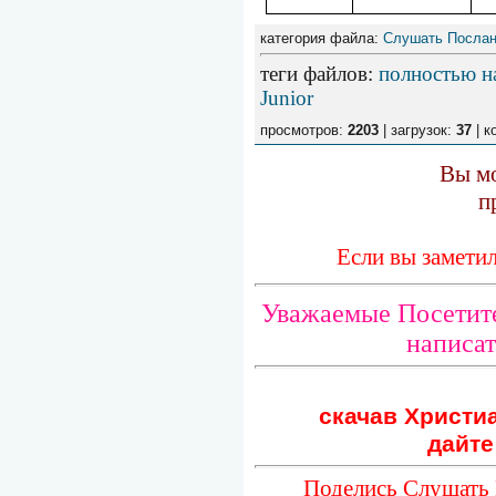
категория файла:
Слушать Послан
теги файлов
:
полностью н
Junior
просмотров:
2203
| загрузок:
37
| к
Вы мо
п
Если вы замети
Уважаемые Посетите
написат
скачав Христиа
дайте
Поделись Слушать 