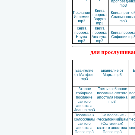
проповедник
mp3
Книга
Послание
Книга притче
пророка
Иеремии
Соломоновы
Варуха
mp3
mp3
mp3
Книга
Книга
пророка
пророка
Книга пророк
Наума
Аввакума
Софонии mp
mp3
mp3
для прослушиван
Евангелие
Евангелие от
Е
от Матфея
Марка mp3
mp3
Второе
Третье соборное
соборное
послание святого
пос
послание
апостола Иоанна
а
святого
mp3
апостола
Иоанна mp3
Послание к
1-е послание к
2
Колоссянам
Фессалоникийцам
Фес
святого
(Солунянам)
апостола
святого апостола
свя
Павла mp3
Павла mp3