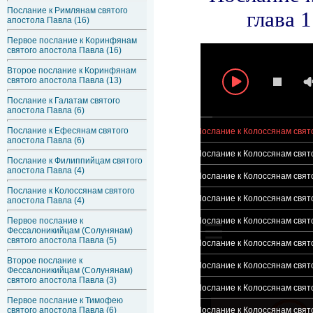
Послание к Римлянам святого
апостола Павла (16)
Первое послание к Коринфянам
святого апостола Павла (16)
Второе послание к Коринфянам
святого апостола Павла (13)
Послание к Галатам святого
апостола Павла (6)
Послание к Ефесянам святого
апостола Павла (6)
Послание к Филиппийцам святого
апостола Павла (4)
Послание к Колоссянам святого
апостола Павла (4)
Первое послание к
Фессалоникийцам (Солунянам)
святого апостола Павла (5)
Второе послание к
Фессалоникийцам (Солунянам)
святого апостола Павла (3)
Первое послание к Тимофею
святого апостола Павла (6)