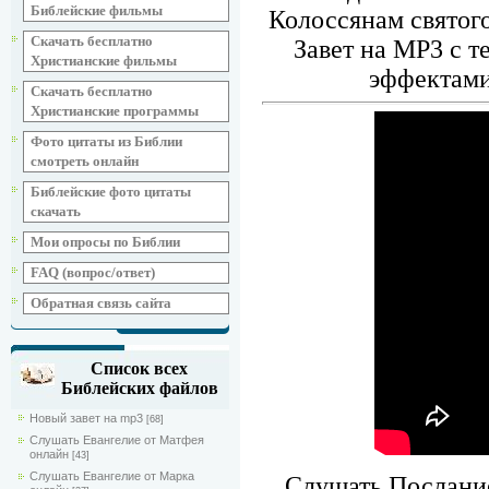
Библейские фильмы
Колоссянам святого
Скачать бесплатно
Завет на MP3 с 
Христианские фильмы
эффектами
Скачать бесплатно
Христианские программы
Фото цитаты из Библии
смотреть онлайн
Библейские фото цитаты
скачать
Мои опросы по Библии
FAQ (вопрос/ответ)
Обратная связь сайта
Список всех
Библейских файлов
Новый завет на mp3
[68]
Слушать Евангелие от Матфея
онлайн
[43]
Слушать Евангелие от Марка
Слушать Послание