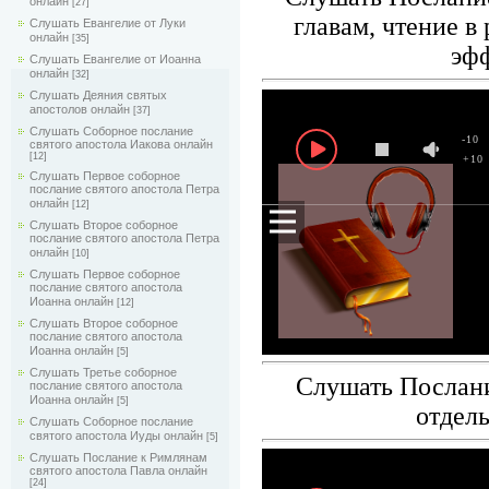
онлайн
[27]
главам, чтение в
Слушать Евангелие от Луки
онлайн
[35]
эф
Слушать Евангелие от Иоанна
онлайн
[32]
Слушать Деяния святых
апостолов онлайн
[37]
Слушать Соборное послание
-10
святого апостола Иакова онлайн
[12]
+10
Слушать Первое соборное
послание святого апостола Петра
онлайн
[12]
Слушать Второе соборное
послание святого апостола Петра
онлайн
[10]
Слушать Первое соборное
послание святого апостола
Иоанна онлайн
[12]
Слушать Второе соборное
послание святого апостола
Иоанна онлайн
[5]
Слушать Третье соборное
Слушать Послани
послание святого апостола
Иоанна онлайн
[5]
отдел
Слушать Соборное послание
святого апостола Иуды онлайн
[5]
Слушать Послание к Римлянам
святого апостола Павла онлайн
[24]