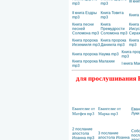
III кн
mp3
mp3
II книга Ездры
Книга Товита
Книга
mp3
mp3
Книга песни
Книга
Книга
песней
Премудрости
Иисус
Соломона mp3
Соломона mp3
Сирах
Книга пророка
Книга пророка
Книга
Иезекииля mp3
Даниила mp3
mp3
Книга про
Книга пророка Наума mp3
mp3
Книга пророка Малахии
I книга М
mp3
для прослушивания Н
Евангелие от
Евангелие от
Еван
Матфея mp3
Марка mp3
Луки
2 послание
Соб
3 послание
апостола
посл
апостола Иоанна
Иоанна mp3
апос