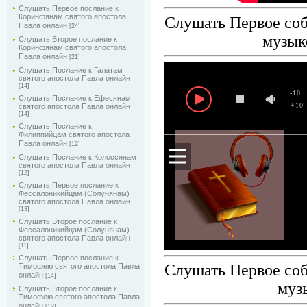
Слушать Первое послание к
Коринфянам святого апостола
Слушать Первое соб
Павла онлайн
[24]
музык
Слушать Второе послание к
Коринфянам святого апостола
Павла онлайн
[21]
Слушать Послание к Галатам
святого апостола Павла онлайн
[14]
-10
Слушать Послание к Ефесянам
+10
святого апостола Павла онлайн
[14]
Слушать Послание к
Филиппийцам святого апостола
Павла онлайн
[12]
Слушать Послание к Колоссянам
святого апостола Павла онлайн
[12]
Слушать Первое послание к
Фессалоникийцам (Солунянам)
святого апостола Павла онлайн
[13]
Слушать Второе послание к
Фессалоникийцам (Солунянам)
святого апостола Павла онлайн
[11]
Слушать Первое послание к
Слушать Первое соб
Тимофею святого апостола Павла
онлайн
[14]
муз
Слушать Второе послание к
Тимофею святого апостола Павла
онлайн
[12]