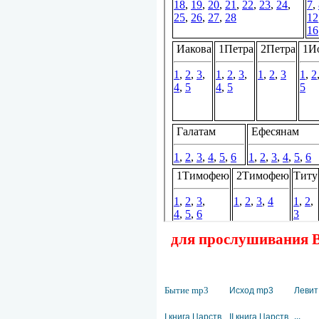
для прослушивания Ве
Бытие mp3
Исход mp3
Левит
I книга Царств
II книга Царств