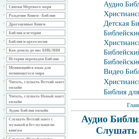
Аудио Библ
Свитки Мертвого моря
Христианс
Рождение Книги - Библии
Детская Би
Драгоценные Книги
Библейские
Библия и история
Христианск
Библия и археология
Как дошла до нас БИБЛИЯ
Библейски
История переводов Библии
Библейски
Меняющийся язык для
Видео Биб
меняющегося мира
Христианс
Читать, слушать Ветхий завет
онлайн
Библия для
Читать, слушать Новый завет
онлайн
Глав
Аудио Библия онлайн
Аудио Библи
Слушать Ветхий завет с
музыкой и без музыки по
Слушать 
книгам
Слушать Новый завет с