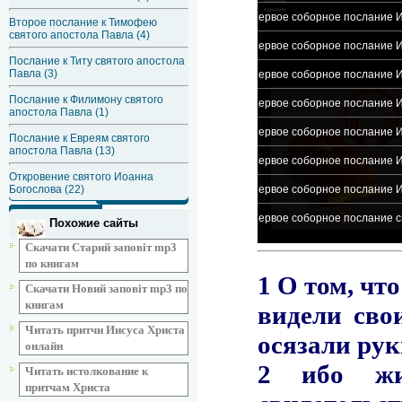
Второе послание к Тимофею
святого апостола Павла (4)
Послание к Титу святого апостола
Павла (3)
Послание к Филимону святого
апостола Павла (1)
Послание к Евреям святого
апостола Павла (13)
Откровение святого Иоанна
Богослова (22)
Похожие сайты
Скачати Старий заповіт mp3
по книгам
Скачати Новий заповіт mp3 по
книгам
Читать притчи Иисуса Христа
онлайн
Читать истолкование к
притчам Христа