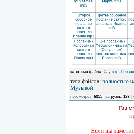
от Матфея
Марка mp3
mp3
Второе
Третье соборное
соборное
послание святого
пос
послание
апостола Иоанна
а
святого
mp3
апостола
Иоанна mp3
Послание к
1-е послание к
2
Колоссянам
Фессалоникийцам
Фес
святого
(Солунянам)
апостола
святого апостола
свя
Павла mp3
Павла mp3
категория файла:
Слушать Первое 
теги файлов
:
полностью н
Музыкой
просмотров:
6955
| загрузок:
127
| 
Вы мо
п
Если вы замети