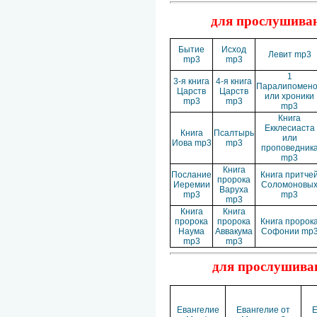
для прослушиван
Бытие
Исход
Левит mp3
mp3
mp3
1
3-я книга
4-я книга
Паралипомен
Царств
Царств
или хроники
mp3
mp3
mp3
Книга
Екклесиаста
Книга
Псалтырь
или
Иова mp3
mp3
проповедник
mp3
Книга
Послание
Книга притче
пророка
Иеремии
Соломоновы
Варуха
mp3
mp3
mp3
Книга
Книга
пророка
пророка
Книга пророк
Наума
Аввакума
Софонии mp
mp3
mp3
для прослушиван
Евангелие
Евангелие от
Е