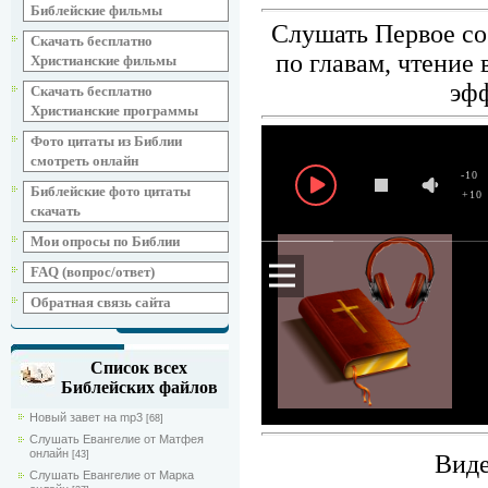
Библейские фильмы
Слушать Первое со
Скачать бесплатно
по главам, чтение
Христианские фильмы
эф
Скачать бесплатно
Христианские программы
Фото цитаты из Библии
смотреть онлайн
-10
Библейские фото цитаты
+10
скачать
Мои опросы по Библии
FAQ (вопрос/ответ)
Обратная связь сайта
Список всех
Библейских файлов
Новый завет на mp3
[68]
Слушать Евангелие от Матфея
онлайн
[43]
Виде
Слушать Евангелие от Марка