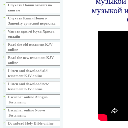
Слухати Новий заповіт по
книгам
Слухати Книги Нового
Заповіту сучасний переклад
Читати притчі Ісуса Христа
онлайн
Read the old testament KJV
online
Read the new testament KJV
online
Listen and download old
testament KJV online
Listen and download new
testament KJV online
Escuchar online Аntiguo
Testamento
Escuchar online Nuevo
Testamento
Download Holy Bible online