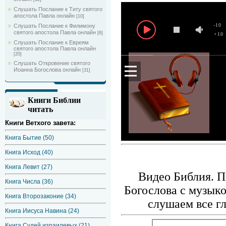
Слушать Послание к Титу святого
апостола Павла онлайн
[10]
-10
Слушать Послание к Филимону
святого апостола Павла онлайн
[6]
+10
Слушать Послание к Евреям
святого апостола Павла онлайн
[20]
Слушать Откровение святого
Иоанна Богослова онлайн
[31]
Книги Библии
читать
Книги Ветхого завета:
Книга Бытие (50)
Книга Исход (40)
Книга Левит (27)
Видео Библия. П
Книга Числа (36)
Богослова с музыко
Книга Второзаконие (34)
слушаем все г
Книга Иисуса Навина (24)
Книга Судей израилевых (21)