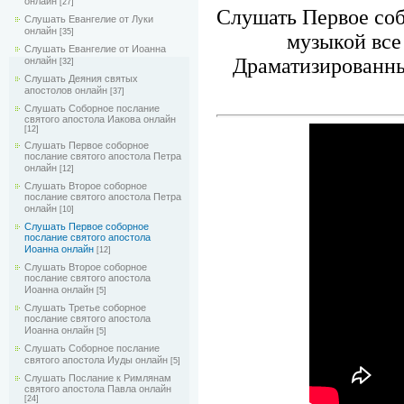
онлайн
[27]
Слушать Первое соб
Слушать Евангелие от Луки
онлайн
[35]
музыкой все 
Слушать Евангелие от Иоанна
Драматизированны
онлайн
[32]
Слушать Деяния святых
апостолов онлайн
[37]
Слушать Соборное послание
святого апостола Иакова онлайн
[12]
Слушать Первое соборное
послание святого апостола Петра
онлайн
[12]
Слушать Второе соборное
послание святого апостола Петра
онлайн
[10]
Слушать Первое соборное
послание святого апостола
Иоанна онлайн
[12]
Слушать Второе соборное
послание святого апостола
Иоанна онлайн
[5]
Слушать Третье соборное
послание святого апостола
Иоанна онлайн
[5]
Слушать Соборное послание
святого апостола Иуды онлайн
[5]
Слушать Послание к Римлянам
святого апостола Павла онлайн
[24]